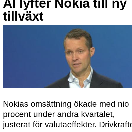
AI lyfter Nokia till ny
tillväxt
Nokias omsättning ökade med nio
procent under andra kvartalet,
justerat för valutaeffekter. Drivkraf