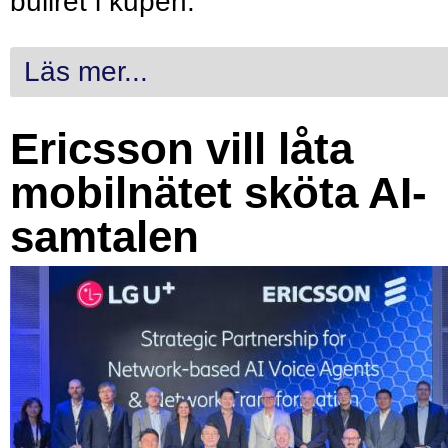
bullret i kupén.
Läs mer...
Ericsson vill låta
mobilnätet sköta AI-
samtalen