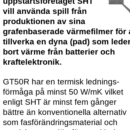
upp­starts­företaget SHT
vill använda spill från
produktionen av sina
grafenbaserade värmefilmer för 
tillverka en dyna (pad) som lede
bort värme från batterier och
kraftelektronik.
GT50R har en termisk lednings­
förmåga på minst 50 W/mK vilket
enligt SHT är minst fem gånger
bättre än konventio­nella alternativ
som fas­förändrings­material och