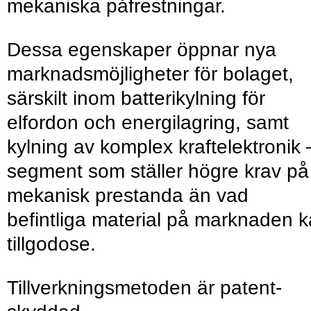
mekaniska på­frestningar.
Dessa egenskaper öppnar nya
marknads­möjligheter för bolaget,
särskilt inom batteri­kylning för
elfordon och energi­lagring, samt
kylning av komplex kraft­elektronik 
segment som ställer högre krav på
mekanisk prestan­da än vad
befintliga material på marknaden 
tillgodose.
Tillverknings­metoden är patent­