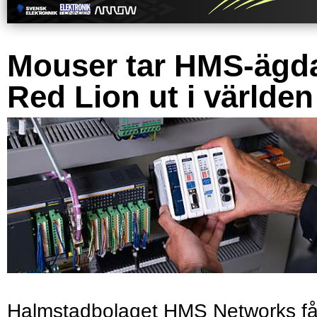
Mouser tar HMS-ägd
Red Lion ut i världen
Halmstadbolaget HMS Networks få