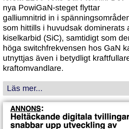
nya PowiGaN-steget flyttar
galliumnitrid in i spänningsområde
som hittills i huvudsak dominerats 
kiselkarbid (SiC), samtidigt som de
höga switchfrekvensen hos GaN k
utnyttjas även i betydligt kraftfullar
kraftomvandlare.
Läs mer...