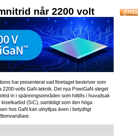
mnitrid når 2200 volt
tions har presenterat vad företaget beskriver som
ta 2200-volts GaN-teknik. Det nya PowiGaN-steget
mnitrid in i spänningsområden som hittills i huvudsak
 kiselkarbid (SiC), samtidigt som den höga
sen hos GaN kan utnyttjas även i betydligt
raftomvandlare.