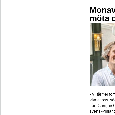
Monava
möta 
- Vi får fler 
väntat oss, s
från Gungnir 
svensk-finlän