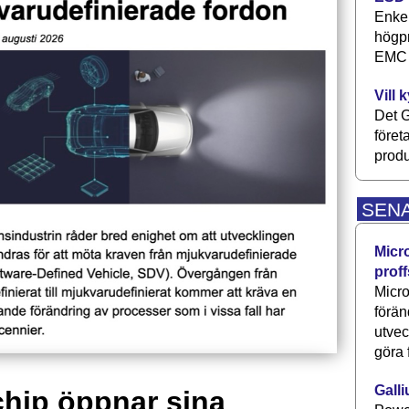
Enkel
högpr
EMC P
Vill 
Det G
föret
produ
SEN
Micr
proff
Micro
förän
utve
göra 
Galli
hip öppnar sina