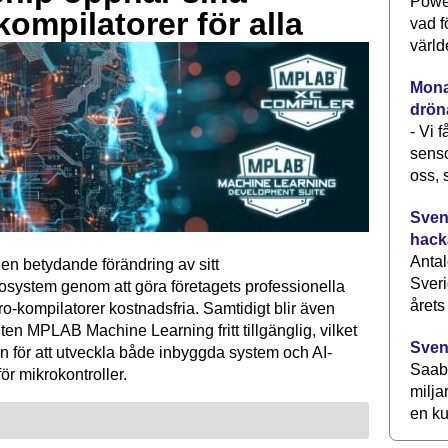
Power
kompilatorer för alla
vad f
värld
Monav
drön
- Vi 
senso
oss, 
Svens
hack
Antal
en betydande förändring av sitt
Sveri
osystem genom att göra företagets professionella
årets
kompilatorer kostnadsfria. Samtidigt blir även
ten MPLAB Machine Learning fritt tillgänglig, vilket
Sven
n för att utveckla både inbyggda system och AI-
Saab 
för mikrokontroller.
milja
en ku