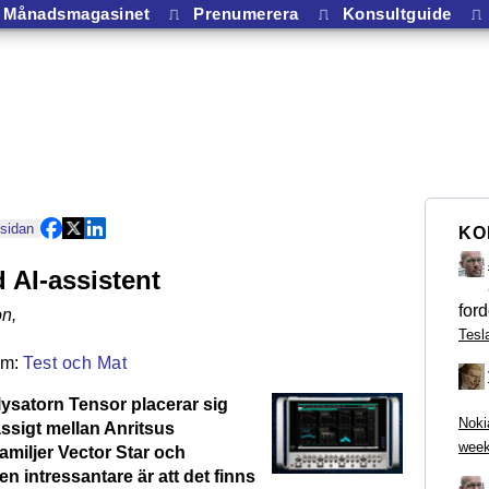
Månadsmagasinet
⎍
Prenumerera
⎍
Konsultguide
⎍
 sidan
KO
AI-assistent
ford
on
,
Tesl
Test och Mat
ysatorn Tensor placerar sig
Noki
sigt mellan Anritsus
week
amiljer Vector Star och
n intressantare är att det finns