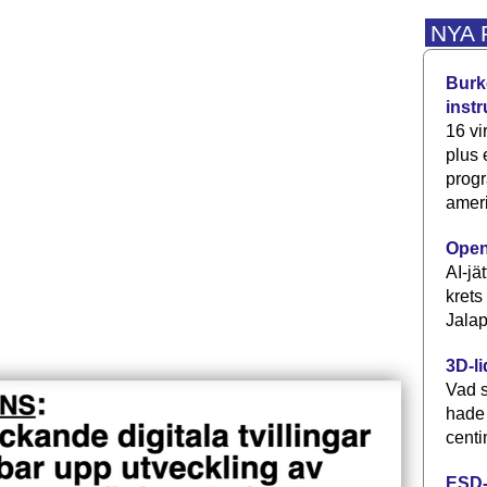
NYA
Burke
inst
16 vi
plus
progr
ameri
Open
AI-jä
krets
Jalap
3D-li
Vad s
hade
centi
ESD-