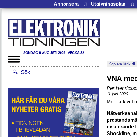
Annonsera
⎍
Utgivningsplan
⎍
SÖNDAG 9 AUGUSTI 2026
VECKA 32
Kopiera länk till
VNA med 
Per Henricss
11 juni 2026
Nätverksanal
prestandamäs
existerande f
Shockline, me