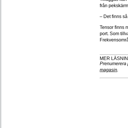
från pekskärm
– Det finns så
Tensor finns m
port. Som tillv
Frekvensområd
Prenumerera 
magasin
.