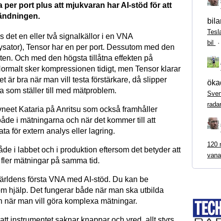
a per port plus att mjukvaran har AI-stöd för att
ändningen.
bila
Tesl
s det en eller två signalkällor i en VNA
bil
ysator), Tensor har en per port. Dessutom med den
ten. Och med den högsta tillåtna effekten på
ormalt sker kompressionen tidigt, men Tensor klarar
et är bra när man vill testa förstärkare, då slipper
ökad
som ställer till med mätproblem.
Sven
rada
neet Kataria på Anritsu som också framhåller
åde i mätningarna och när det kommer till att
ta för extern analys eller lagring.
120 m
åde i labbet och i produktion eftersom det betyder att
vana
fler mätningar på samma tid.
världens första VNA med AI-stöd. Du kan be
om hjälp. Det fungerar både när man ska utbilda
 när man vill göra komplexa mätningar.
att instrumentet saknar knappar och vred, allt styrs