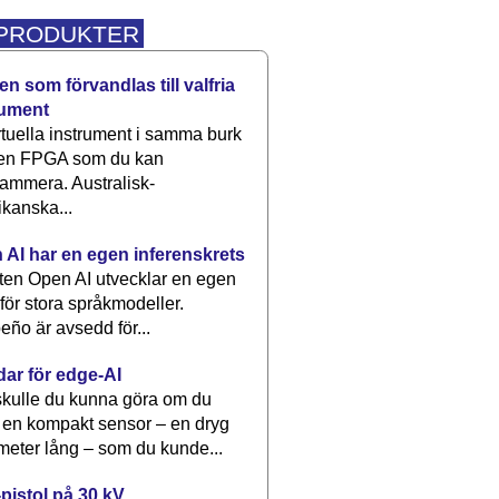
 PRODUKTER
n som förvandlas till valfria
rument
rtuella instrument i samma burk
 en FPGA som du kan
ammera. Australisk-
kanska...
 AI har en egen inferenskrets
tten Open AI utvecklar en egen
 för stora språkmodeller.
eño är avsedd för...
dar för edge-AI
kulle du kunna göra om du
 en kompakt sensor – en dryg
meter lång – som du kunde...
pistol på 30 kV