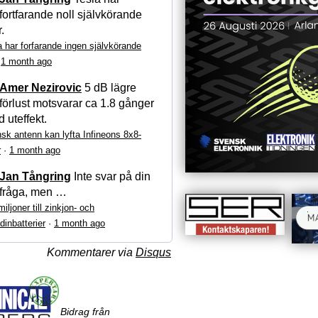
fortfarande noll självkörande
r.
a har forfarande ingen självkörande
·
1 month ago
Amer Nezirovic
5 dB lägre
förlust motsvarar ca 1.8 gånger
 uteffekt.
sk antenn kan lyfta Infineons 8x8-
r
·
1 month ago
Jan Tångring
Inte svar på din
fråga, men …
iljoner till zinkjon- och
dinbatterier
·
1 month ago
Kommentarer via
Disqus
Bidrag från