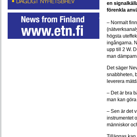
en signalkäll
förenkla anv
– Normalt finn
(nätverksanal
högsta uteffek
ingångarna. N
upp till 2 W. D
man dämparna 
Det säger Nev
snabbheten, b
leverera mätda
– Det är bra b
man kan göra 
– Sen är det 
instrumentet 
människor och
Tilläggas kan 