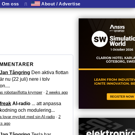
Om oss
⎍
About / Advertise
MMENTARER
Jan Tångring
Den aktiva flottan
är nu (22 juli) nere i tolv
on....
as robotaxiflotta krymper
·
2 weeks ago
freak
AI-radio
... att anpassa
kodning och modulering...
a lovar mycket med sin AI-radio
·
2
s ago
Jan Tångring
Tesla har