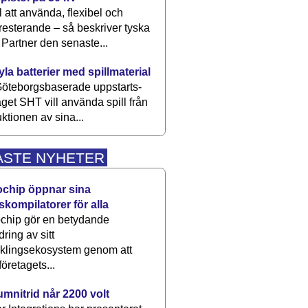
 att använda, flexibel och
esterande – så beskriver tyska
artner den senaste...
kyla batterier med spillmaterial
öteborgsbaserade upp­starts­
aget SHT vill använda spill från
ktionen av sina...
ASTE NYHETER
ochip öppnar sina
skompilatorer för alla
chip gör en betydande
dring av sitt
cklingsekosystem genom att
företagets...
umnitrid når 2200 volt