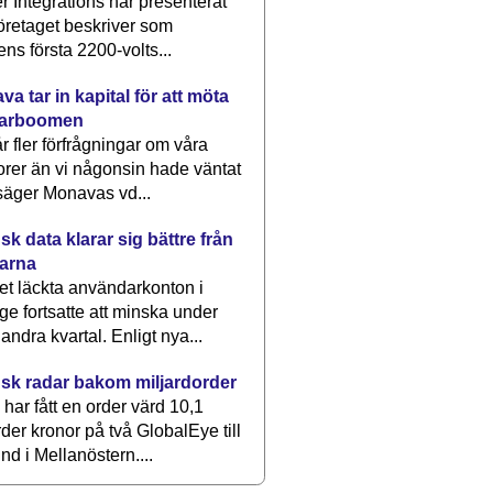
 Integrations har presenterat
öretaget beskriver som
ens första 2200-volts...
a tar in kapital för att möta
arboomen
får fler förfrågningar om våra
rer än vi någonsin hade väntat
säger Monavas vd...
k data klarar sig bättre från
arna
et läckta användarkonton i
ge fortsatte att minska under
 andra kvartal. Enligt nya...
sk radar bakom miljardorder
har fått en order värd 10,1
rder kronor på två GlobalEye till
nd i Mellanöstern....