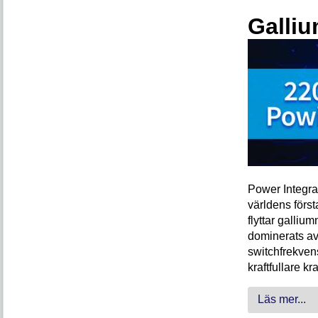
Galliu
Power Integra
världens förs
flyttar galliu
dominerats av
switchfrekven
kraftfullare k
Läs mer...