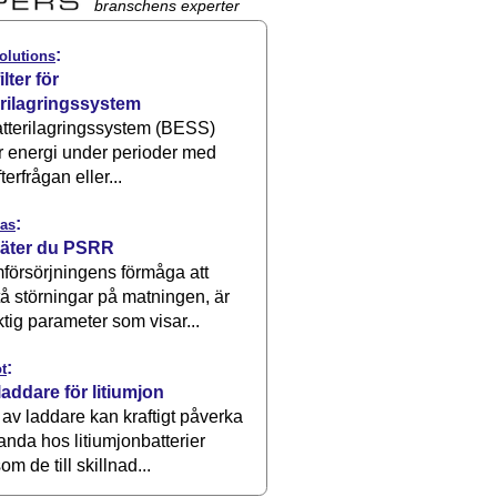
branschens experter
:
olutions
ilter för
erilagringssystem
atterilagringssystem (BESS)
r energi under perioder med
terfrågan eller...
:
as
äter du PSRR
försörjningens förmåga att
å störningar på matningen, är
ktig parameter som visar...
:
t
laddare för litiumjon
 av laddare kan kraftigt påverka
anda hos litiumjonbatterier
om de till skillnad...