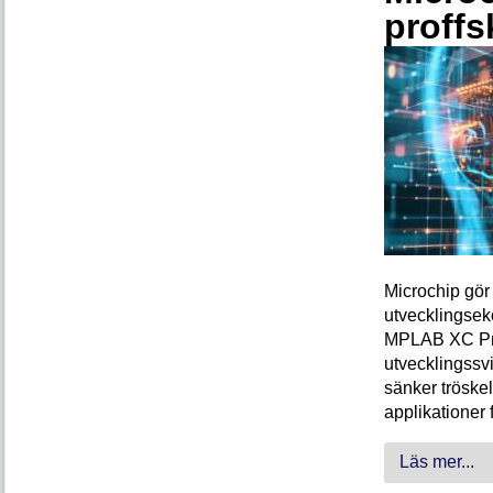
proffs
Microchip gör 
utvecklingsek
MPLAB XC Pro-
utvecklingssvi
sänker tröskel
applikationer 
Läs mer...