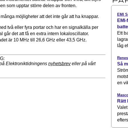
en som upptar större delen av fronten.
EMI S
 många möjligheter att det inte går att ha knappar.
EMI-f
batt
ed två eller fyra portar och har en signalkälla per
Ett b
al går det att få en extra intern lokaloscillator.
lagra
et är 10 MHz till 26,6 GHz eller 43,5 GHz.
låg ef
Renes
på Elektroniktidningens
nyhetsbrev
eller på vårt
Så m
Ström
motst
en vi
Masco
Rätt 
Valet
prest
efters