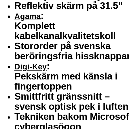
Reflektiv skärm på 31.5”
:
Agama
Komplett
kabelkanalkvalitetskoll
Stororder på svenska
beröringsfria hissknappa
:
Digi-Key
Pekskärm med känsla i
fingertoppen
Smittfritt gränssnitt –
svensk optisk pek i lufte
Tekniken bakom Microsof
cyberglasögon