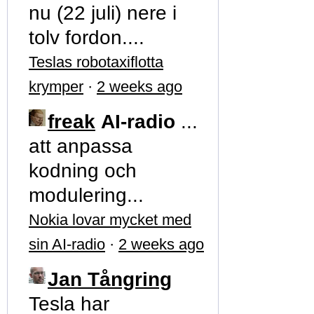
nu (22 juli) nere i
tolv fordon....
Teslas robotaxiflotta
krymper
·
2 weeks ago
freak
AI-radio
...
att anpassa
kodning och
modulering...
Nokia lovar mycket med
sin AI-radio
·
2 weeks ago
Jan Tångring
Tesla har