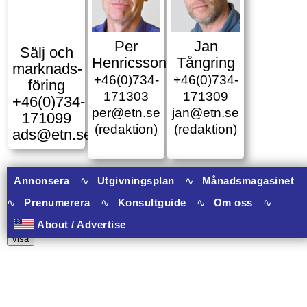
Per
Jan
Sälj och
Henricsson
Tångring
marknads­
+46(0)734-
+46(0)734-
föring
171303
171309
+46(0)734-
per@etn.se
jan@etn.se
171099
(redaktion)
(redaktion)
ads@etn.se
Annonsera
∿
Utgivningsplan
∿
Månadsmagasinet
∿
Prenumerera
∿
Konsultguide
∿
Om oss
∿
10 banners varav 10 har onclick.
About / Advertise