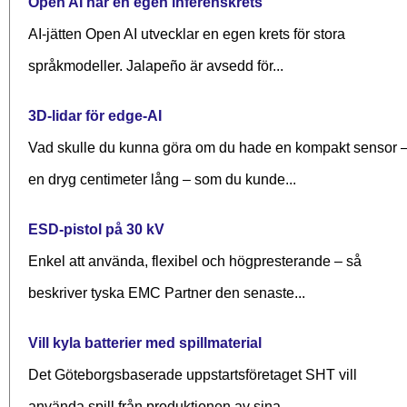
Open AI har en egen inferenskrets
AI-jätten Open AI utvecklar en egen krets för stora
språkmodeller. Jalapeño är avsedd för...
3D-lidar för edge-AI
Vad skulle du kunna göra om du hade en kompakt sensor 
en dryg centimeter lång – som du kunde...
ESD-pistol på 30 kV
Enkel att använda, flexibel och högpresterande – så
beskriver tyska EMC Partner den senaste...
Vill kyla batterier med spillmaterial
Det Göteborgsbaserade upp­starts­företaget SHT vill
använda spill från produktionen av sina...