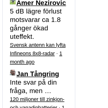
Amer Nezirovic
5 dB lägre förlust
motsvarar ca 1.8
gånger ökad
uteffekt.
Svensk antenn kan lyfta
Infineons 8x8-radar
·
1
month ago
Jan Tångring
Inte svar på din
fråga, men …
120 miljoner till zinkjon-
och vanadinbatterier
·
1