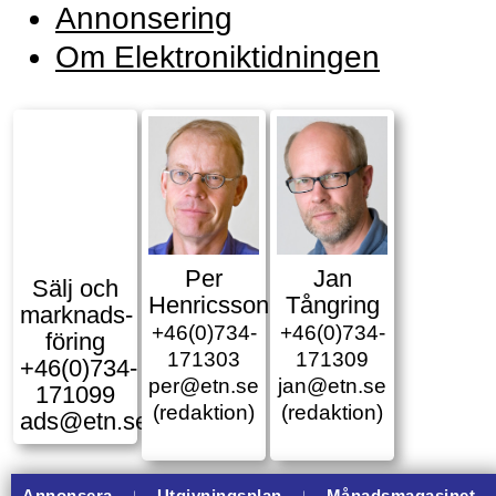
Annonsering
Om Elektroniktidningen
Per
Jan
Sälj och
Henricsson
Tångring
marknads­
+46(0)734-
+46(0)734-
föring
171303
171309
+46(0)734-
per@etn.se
jan@etn.se
171099
(redaktion)
(redaktion)
ads@etn.se
Annonsera
⏚
Utgivningsplan
⏚
Månadsmagasinet