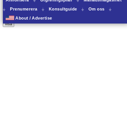
⏚
Prenumerera
⏚
Konsultguide
⏚
Om oss
⏚
10 banners varav 10 har onclick.
About / Advertise