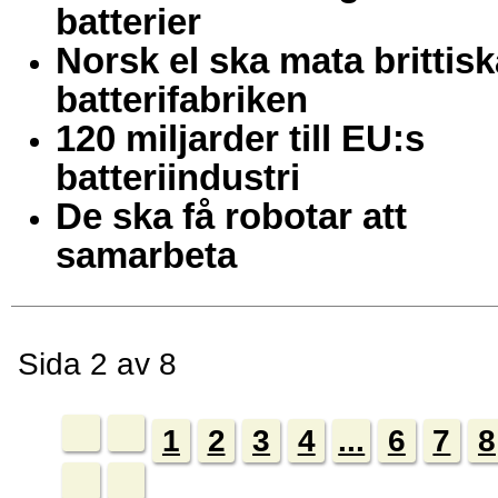
batterier
Norsk el ska mata brittisk
batterifabriken
120 miljarder till EU:s
batteriindustri
De ska få robotar att
samarbeta
Sida 2 av 8
1
2
3
4
...
6
7
8