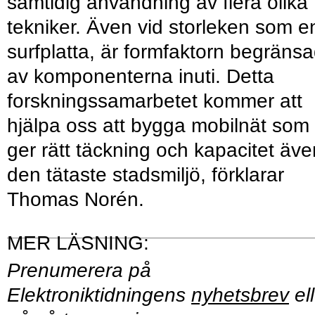
samtidig användning av flera olika
tekniker. Även vid storleken som e
surfplatta, är formfaktorn begräns
av komponenterna inuti. Detta
forskningssamarbetet kommer att
hjälpa oss att bygga mobilnät som
ger rätt täckning och kapacitet äve
den tätaste stadsmiljö, förklarar
Thomas Norén.
Prenumerera på
Elektroniktidningens
nyhetsbrev
ell