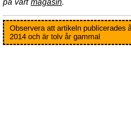
på vårt
magasin
.
Observera att artikeln publicerades 
2014 och är tolv år gammal