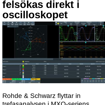
felsökas direkt i
oscilloskopet
Rohde & Schwarz flyttar in
trefasanalysen i MXO-seriens