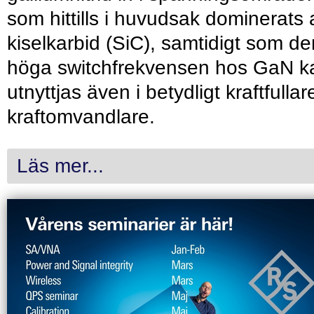
som hittills i huvudsak dominerats 
kiselkarbid (SiC), samtidigt som de
höga switchfrekvensen hos GaN k
utnyttjas även i betydligt kraftfullar
kraftomvandlare.
Läs mer...