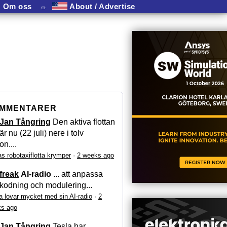
Om oss
⏛
About / Advertise
MMENTARER
Jan Tångring
Den aktiva flottan
är nu (22 juli) nere i tolv
on....
as robotaxiflotta krymper
·
2 weeks ago
freak
AI-radio
... att anpassa
kodning och modulering...
a lovar mycket med sin AI-radio
·
2
s ago
Jan Tångring
Tesla har