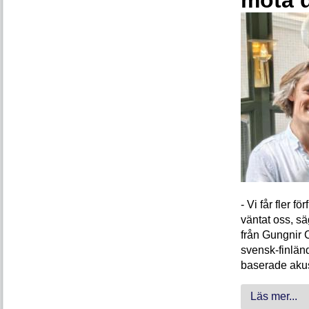
- Vi får fler 
väntat oss, s
från Gungnir 
svensk-finlän
baserade akus
Läs mer...