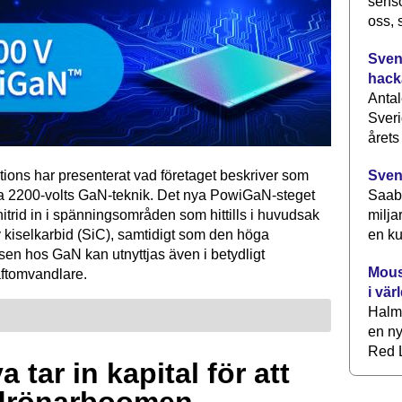
senso
oss, 
Svens
hack
Antal
Sveri
årets
tions har presenterat vad företaget beskriver som
Sven
ta 2200-volts GaN-teknik. Det nya PowiGaN-steget
Saab 
mnitrid in i spänningsområden som hittills i huvudsak
milja
 kiselkarbid (SiC), samtidigt som den höga
en ku
sen hos GaN kan utnyttjas även i betydligt
Mous
raftomvandlare.
i vär
Halm
en ny
Red L
 tar in kapital för att
drönarboomen