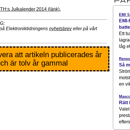
LTH:s Julkalender 2014 (länk).
EMI S
EMI-f
batt
på Elektroniktidningens
nyhetsbrev
eller på vårt
Ett b
lagra
låg ef
era att artikeln publicerades år
Renes
ch är tolv år gammal
Så m
Ström
motst
en vi
Masco
Rätt 
Valet
prest
efters