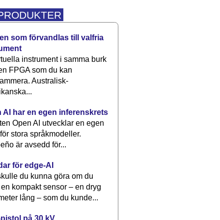
 PRODUKTER
n som förvandlas till valfria
rument
rtuella instrument i samma burk
 en FPGA som du kan
ammera. Australisk-
kanska...
 AI har en egen inferenskrets
tten Open AI utvecklar en egen
 för stora språkmodeller.
eño är avsedd för...
dar för edge-AI
kulle du kunna göra om du
 en kompakt sensor – en dryg
meter lång – som du kunde...
pistol på 30 kV