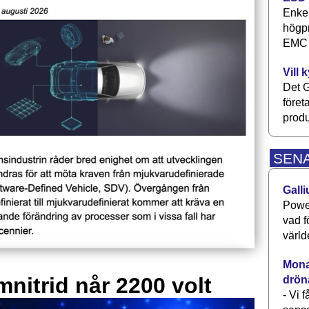
Enkel
högpr
EMC P
Vill 
Det G
föret
produ
SEN
Galli
Power
vad f
värld
Monav
mnitrid når 2200 volt
drön
- Vi 