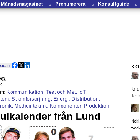
Månadsmagasinet
⏛
Prenumerera
⏛
Konsultguide
⏛
 sidan
KO
rg
,
14
ford
Kommunikation,
Test och Mat,
IoT,
Tesl
tem,
Stromforsorjning,
Energi,
Distribution,
ronik,
Medicinteknik,
Komponenter,
Produktion
julkalender från Lund
Noki
week