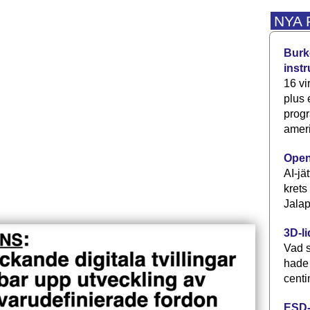
NYA
Burke
inst
16 vi
plus
progr
ameri
Open
AI-jä
krets
Jalap
3D-li
Vad s
hade
centi
ESD-