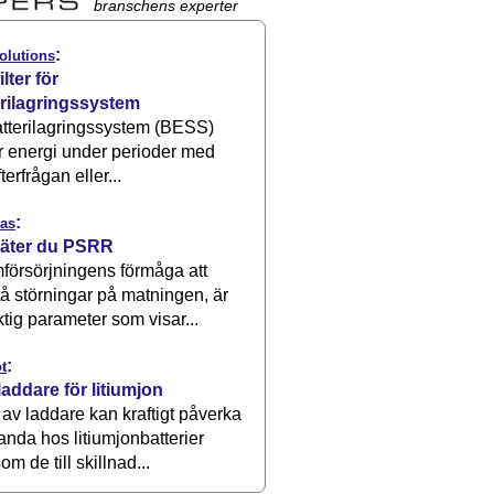
branschens experter
:
olutions
ilter för
erilagringssystem
atterilagringssystem (BESS)
r energi under perioder med
terfrågan eller...
:
as
äter du PSRR
försörjningens förmåga att
å störningar på matningen, är
ktig parameter som visar...
:
t
laddare för litiumjon
 av laddare kan kraftigt påverka
anda hos litiumjonbatterier
om de till skillnad...