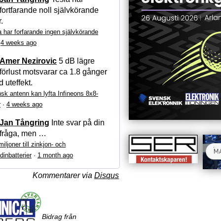
fortfarande noll självkörande
r.
a har forfarande ingen självkörande
·
4 weeks ago
Amer Nezirovic
5 dB lägre
förlust motsvarar ca 1.8 gånger
 uteffekt.
sk antenn kan lyfta Infineons 8x8-
r
·
4 weeks ago
Jan Tångring
Inte svar på din
fråga, men …
iljoner till zinkjon- och
dinbatterier
·
1 month ago
Kommentarer via
Disqus
Bidrag från