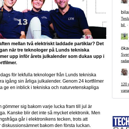
bila
Tesl
bil
aften mellan två elektriskt laddade partiklar? Det
ökad
ågan när tre teknologer på Lunds tekniska
Sven
mer upp inför årets julkalender som dukas upp i
rada
rtfilmer.
 dags för lekfulla teknologer från Lunds tekniska
ra igång sin årliga julkalender. Genom 24 kortfilmer
120 m
na ge en inblick i tekniska och naturvetenskapliga
vana
 gömmer sig bakom varje lucka fram till jul är
äga. Kanske blir det inte så mycket elektronik. Men
sfråga går i elektronikens tecken, trots att
 diskussionsämnet bakom den första luckan.