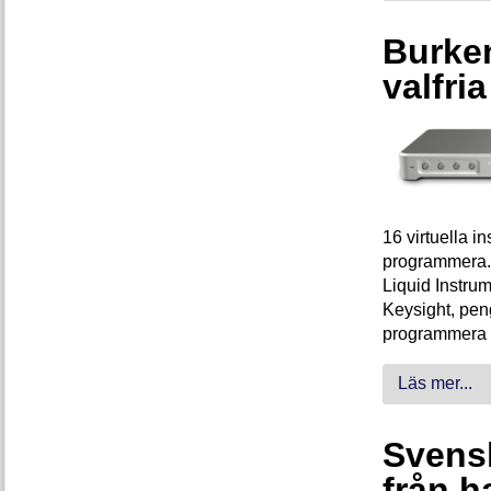
Burken
valfri
16 virtuella 
programmera. 
Liquid Instrum
Keysight, peng
programmera 
Läs mer...
Svensk
från h