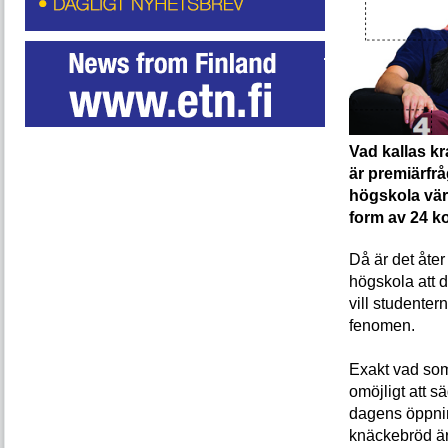
Vad kallas kr
är premiärfr
högskola vär
form av 24 ko
Då är det åter
högskola att d
vill studenter
fenomen.
Exakt vad som
omöjligt att s
dagens öppning
knäckebröd är