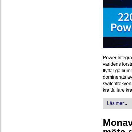
Power Integra
världens förs
flyttar galliu
dominerats av
switchfrekven
kraftfullare k
Läs mer...
Monava
möta 