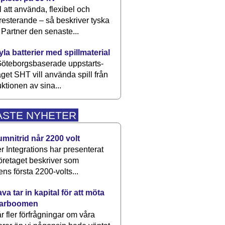
 att använda, flexibel och
esterande – så beskriver tyska
artner den senaste...
kyla batterier med spillmaterial
öteborgsbaserade upp­starts­
aget SHT vill använda spill från
ktionen av sina...
ASTE NYHETER
umnitrid når 2200 volt
 Integrations har presenterat
öretaget beskriver som
ens första 2200-volts...
a tar in kapital för att möta
arboomen
får fler förfrågningar om våra