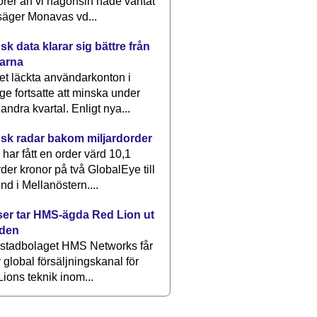
rer än vi någonsin hade väntat
säger Monavas vd...
k data klarar sig bättre från
arna
et läckta användarkonton i
ge fortsatte att minska under
 andra kvartal. Enligt nya...
sk radar bakom miljardorder
har fått en order värd 10,1
rder kronor på två GlobalEye till
nd i Mellanöstern....
er tar HMS-ägda Red Lion ut
lden
stadbolaget HMS Networks får
 global försäljningskanal för
ions teknik inom...