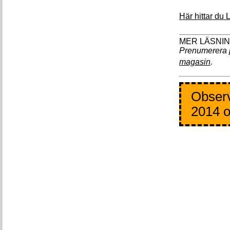
Här hittar du 
Prenumerera 
magasin
.
Observ
2014 o