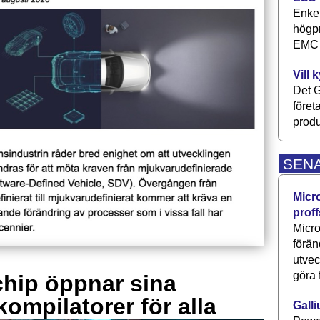
Enkel
högpr
EMC P
Vill 
Det G
föret
produ
SEN
Micr
proff
Micro
förän
utve
göra 
hip öppnar sina
kompilatorer för alla
Galli