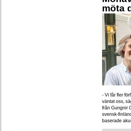
möta 
- Vi får fler 
väntat oss, s
från Gungnir 
svensk-finlän
baserade akus