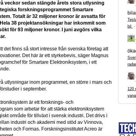
vå veckor sedan stängde årets stora utlysning
ategiska forskningsprogrammet Smartare
bila
tem. Totalt är 32 miljoner kronor är avsatta för
Tesl
 Hela 38 projektansökningar har inkommit som
bil
ökt för 93 miljoner kronor. I juni avgörs vilka
ar.
t det finns så stort intresse från svenska företag att
ökad
ovationer. Det här är ett styrkebevis, säger Magnus
Sven
gramchef för Smartare Elektroniksystem, i ett
rada
nde.
två utlysningar inom programmet, en större i mars och
förstudier i september.
120 m
vana
troniksystem är ett forsknings- och
ogram som arbetar för att stärka elektroniksystem
iskt område för tillväxt i svensk industri. Det drivs i
lan industri och akademi med stöd av Vinnova,
eten och Formas. Forskningsinstitutet Acreo är
rammet.