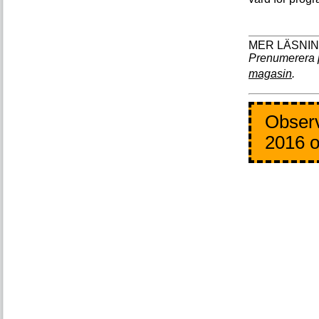
Prenumerera 
magasin
.
Observ
2016 o