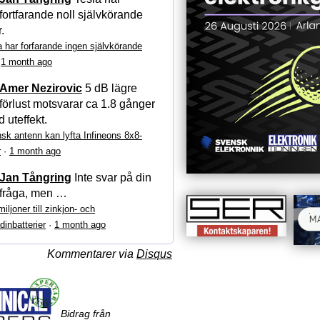
fortfarande noll självkörande
r.
a har forfarande ingen självkörande
·
1 month ago
Amer Nezirovic
5 dB lägre
förlust motsvarar ca 1.8 gånger
 uteffekt.
sk antenn kan lyfta Infineons 8x8-
r
·
1 month ago
Jan Tångring
Inte svar på din
fråga, men …
iljoner till zinkjon- och
dinbatterier
·
1 month ago
Kommentarer via
Disqus
Bidrag från