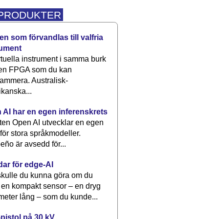
 PRODUKTER
n som förvandlas till valfria
rument
rtuella instrument i samma burk
 en FPGA som du kan
ammera. Australisk-
kanska...
 AI har en egen inferenskrets
tten Open AI utvecklar en egen
 för stora språkmodeller.
eño är avsedd för...
dar för edge-AI
kulle du kunna göra om du
 en kompakt sensor – en dryg
meter lång – som du kunde...
pistol på 30 kV