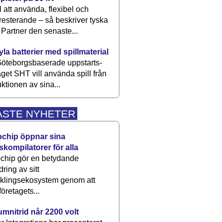
 att använda, flexibel och
esterande – så beskriver tyska
artner den senaste...
kyla batterier med spillmaterial
öteborgsbaserade upp­starts­
aget SHT vill använda spill från
ktionen av sina...
ASTE NYHETER
ochip öppnar sina
skompilatorer för alla
chip gör en betydande
dring av sitt
cklingsekosystem genom att
företagets...
umnitrid når 2200 volt