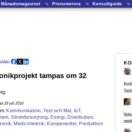
Månadsmagasinet
∿
Prenumerera
∿
Konsultguide
∿
 sidan
KO
ronikprojekt tampas om 32
ford
Tesl
rg
,
d 29 juli 2016
Kommunikation,
Test och Mat,
IoT,
Noki
tem,
Stromforsorjning,
Energi,
Distribution,
week
ronik,
Medicinteknik,
Komponenter,
Produktion