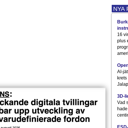
NYA
Burke
inst
16 vi
plus
progr
ameri
Open
AI-jä
krets
Jalap
3D-li
Vad s
hade
centi
ESD-