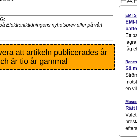
EMI S
EMI-f
på Elektroniktidningens
nyhetsbrev
eller på vårt
batt
Ett b
lagra
låg ef
era att artikeln publicerades år
ch är tio år gammal
Renes
Så m
Ström
motst
en vi
Masco
Rätt 
Valet
prest
efters