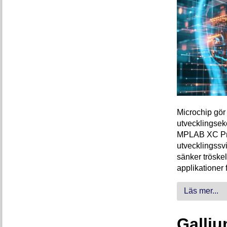
Microchip gör 
utvecklingsek
MPLAB XC Pro-
utvecklingssvi
sänker tröskel
applikationer 
Läs mer...
Galliu