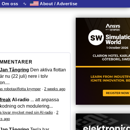
Om oss
∿
About / Advertise
MMENTARER
Jan Tångring
Den aktiva flottan
är nu (22 juli) nere i tolv
on....
as robotaxiflotta krymper
·
2 weeks ago
freak
AI-radio
... att anpassa
kodning och modulering...
a lovar mycket med sin AI-radio
·
2
s ago
Jan Tångring
Tesla har