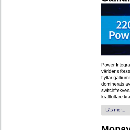
Power Integra
världens förs
flyttar galliu
dominerats av
switchfrekven
kraftfullare k
Läs mer...
Monava