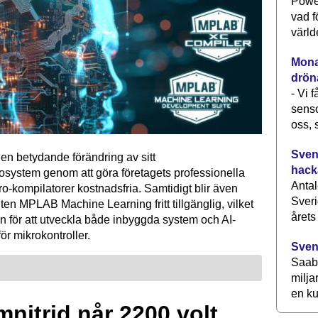
Power
vad f
värld
Monav
drön
- Vi 
senso
oss, 
Svens
en betydande förändring av sitt
hack
osystem genom att göra företagets professionella
Antal
kompilatorer kostnadsfria. Samtidigt blir även
Sveri
ten MPLAB Machine Learning fritt tillgänglig, vilket
årets
n för att utveckla både inbyggda system och AI-
för mikrokontroller.
Sven
Saab 
milja
en ku
mnitrid når 2200 volt