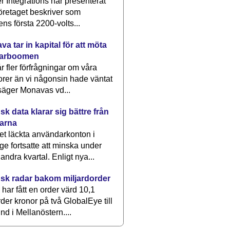
 Integrations har presenterat
öretaget beskriver som
ens första 2200-volts...
a tar in kapital för att möta
arboomen
får fler förfrågningar om våra
rer än vi någonsin hade väntat
säger Monavas vd...
k data klarar sig bättre från
arna
et läckta användarkonton i
ge fortsatte att minska under
 andra kvartal. Enligt nya...
sk radar bakom miljardorder
har fått en order värd 10,1
rder kronor på två GlobalEye till
nd i Mellanöstern....