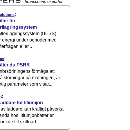
branschens experter
:
olutions
ilter för
erilagringssystem
atterilagringssystem (BESS)
r energi under perioder med
terfrågan eller...
:
as
äter du PSRR
försörjningens förmåga att
å störningar på matningen, är
ktig parameter som visar...
:
t
laddare för litiumjon
 av laddare kan kraftigt påverka
anda hos litiumjonbatterier
om de till skillnad...