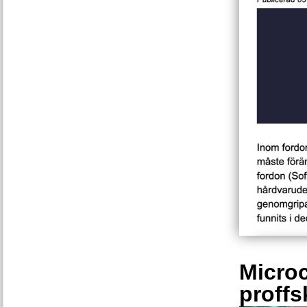
Microc
proffs