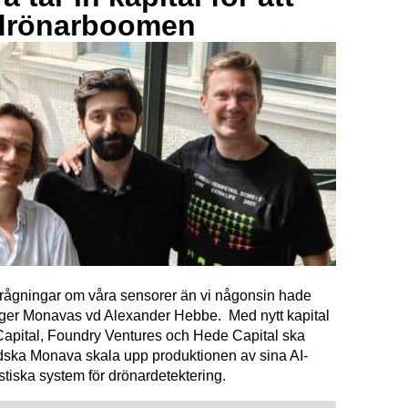
drönarboomen
förfrågningar om våra sensorer än vi någonsin hade
äger Monavas vd Alexander Hebbe. Med nytt kapital
Capital, Foundry Ventures och Hede Capital ska
dska Monava skala upp produktionen av sina AI-
tiska system för drönardetektering.