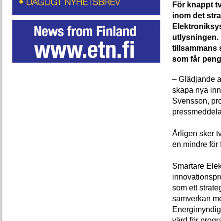
För knappt t
inom det str
Elektroniksys
utlysningen.
tillsammans s
som får peng
– Glädjande at
skapa nya inn
Svensson, pro
pressmeddela
Årligen sker 
en mindre för 
Smartare Elek
innovationspr
som ett strateg
samverkan mel
Energimyndigh
värd för prog