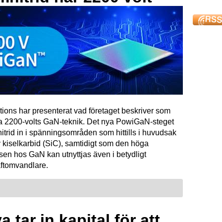
tions har presenterat vad företaget beskriver som
ta 2200-volts GaN-teknik. Det nya PowiGaN-steget
mnitrid in i spänningsområden som hittills i huvudsak
 kiselkarbid (SiC), samtidigt som den höga
sen hos GaN kan utnyttjas även i betydligt
raftomvandlare.
 tar in kapital för att