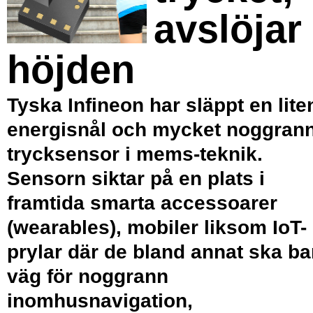
avslöjar
höjden
Tyska Infineon har släppt en lite
energisnål och mycket noggran
trycksensor i mems-teknik.
Sensorn siktar på en plats i
framtida smarta accessoarer
(wearables), mobiler liksom IoT-
prylar där de bland annat ska b
väg för noggrann
inomhusnavigation,