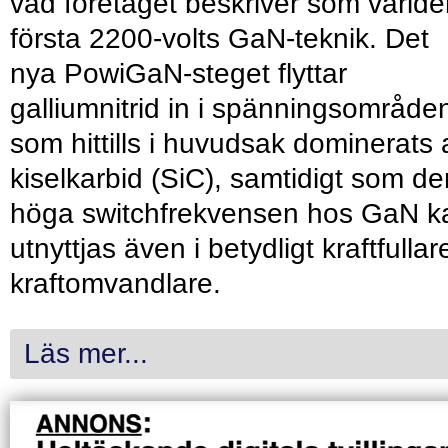
vad företaget beskriver som värld
första 2200-volts GaN-teknik. Det
nya PowiGaN-steget flyttar
galliumnitrid in i spänningsområde
som hittills i huvudsak dominerats 
kiselkarbid (SiC), samtidigt som de
höga switchfrekvensen hos GaN k
utnyttjas även i betydligt kraftfullar
kraftomvandlare.
Läs mer...