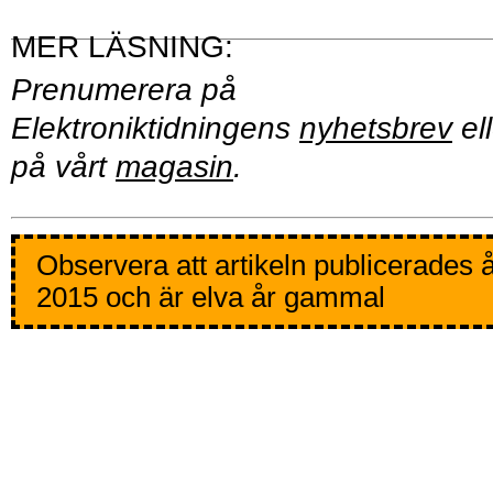
Prenumerera på
Elektroniktidningens
nyhetsbrev
ell
på vårt
magasin
.
Observera att artikeln publicerades 
2015 och är elva år gammal