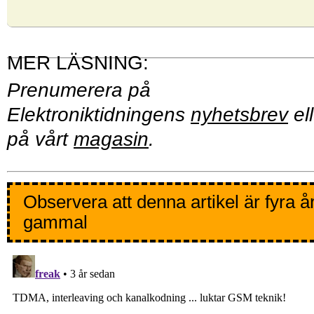
Prenumerera på
Elektroniktidningens
nyhetsbrev
ell
på vårt
magasin
.
Observera att denna artikel är fyra å
gammal