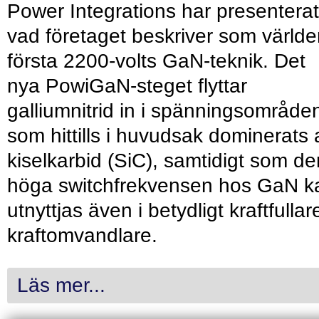
Power Integrations har presenterat
vad företaget beskriver som värld
första 2200-volts GaN-teknik. Det
nya PowiGaN-steget flyttar
galliumnitrid in i spänningsområde
som hittills i huvudsak dominerats 
kiselkarbid (SiC), samtidigt som de
höga switchfrekvensen hos GaN k
utnyttjas även i betydligt kraftfullar
kraftomvandlare.
Läs mer...