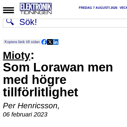
FREDAG 7 AUGUSTI 2026
VEC
Kopiera länk till sidan
:
Mioty
Som Lorawan men
med högre
tillförlitlighet
Per Henricsson
,
06 februari 2023