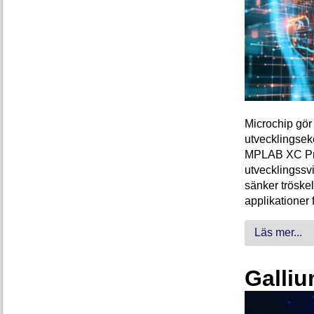
Microchip gör 
utvecklingsek
MPLAB XC Pro-
utvecklingssvi
sänker tröskel
applikationer 
Läs mer...
Galliu