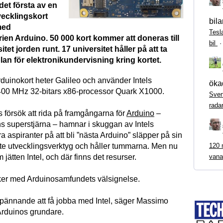
 det första av en
vecklingskort
bila
med
Tesl
ien Arduino. 50 000 kort kommer att doneras till
bil
tet jorden runt. 17 universitet håller på att ta
lan för elektronikundervisning kring kortet.
Arduinokort heter Galileo och använder Intels
ökad
400 MHz 32-bitars x86-processor Quark X1000.
Sven
rada
 försök att rida på framgångarna för
Arduino
–
ns superstjärna – hamnar i skuggan av Intels
a aspiranter på att bli ”nästa Arduino” släpper på sin
120 m
 lite utvecklingsverktyg och håller tummarna. Men nu
vana
 jätten Intel, och där finns det resurser.
er med Arduinosamfundets välsignelse.
espännande att få jobba med Intel, säger Massimo
Arduinos grundare.