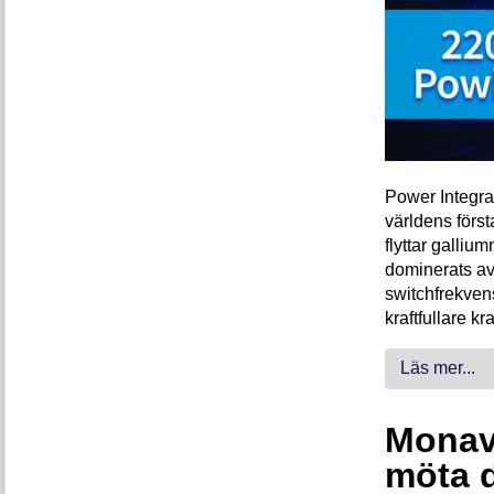
Power Integra
världens förs
flyttar galliu
dominerats av
switchfrekven
kraftfullare k
Läs mer...
Monava
möta 