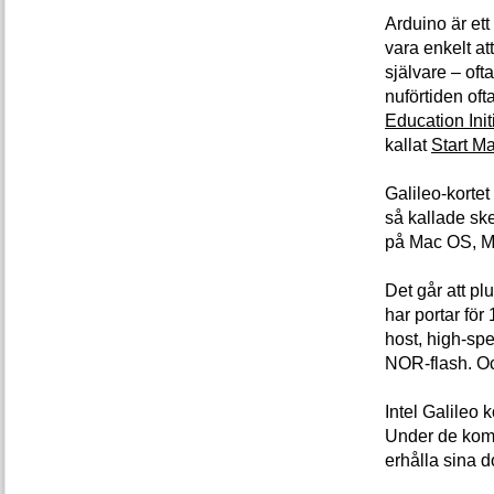
Arduino är ett
vara enkelt a
självare – of
nuförtiden oft
Education Init
kallat
Start M
Galileo-korte
så kallade sk
på Mac OS, M
Det går att pl
har portar fö
host, high-s
NOR-flash. Oc
Intel Galileo 
Under de kom
erhålla sina d