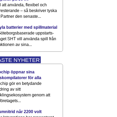
 att använda, flexibel och
esterande – så beskriver tyska
artner den senaste...
kyla batterier med spillmaterial
öteborgsbaserade upp­starts­
aget SHT vill använda spill från
ktionen av sina...
ASTE NYHETER
ochip öppnar sina
skompilatorer för alla
chip gör en betydande
dring av sitt
cklingsekosystem genom att
företagets...
umnitrid når 2200 volt