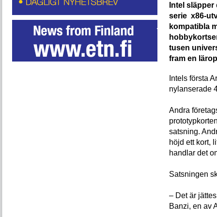
Intel släpper
serie x86-ut
kompatibla 
hobbykortser
tusen universi
fram en lärop
Intels första 
nylanserade 
Andra företags
prototypkorte
satsning. Andr
höjd ett kort,
handlar det om
Satsningen sk
– Det är jätt
Banzi, en av 