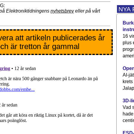
NYA
på Elektroniktidningens
nyhetsbrev
eller på vårt
Burke
inst
era att artikeln publicerades år
16 vi
plus
ch är tretton år gammal
progr
ameri
Open
AI-jä
krets
Jalap
3D-li
Vad s
hade
centi
ESD-