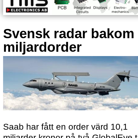
Svensk radar bakom
miljardorder
Saab har fått en order värd 10,1
miljarder kronor på två GlobalEye ti