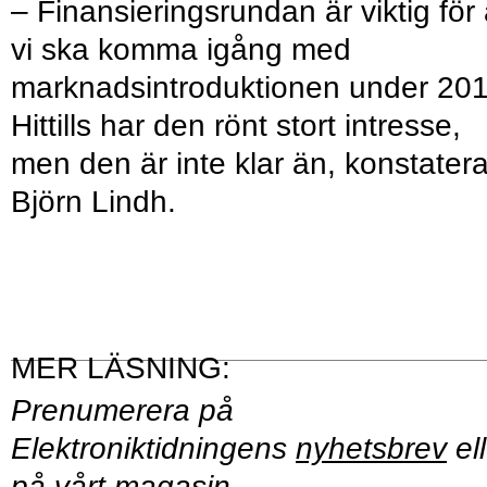
– Finansieringsrundan är viktig för 
vi ska komma igång med
marknadsintroduktionen under 201
Hittills har den rönt stort intresse,
men den är inte klar än, konstatera
Björn Lindh.
Prenumerera på
Elektroniktidningens
nyhetsbrev
ell
på vårt
magasin
.