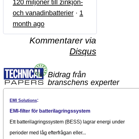
120 miljoner till zinkjon-
och vanadinbatterier
·
1
month ago
Kommentarer via
Disqus
Bidrag från
branschens experter
:
EMI Solutions
EMI-filter för batterilagringssystem
Ett batterilagringssystem (BESS) lagrar energi under
perioder med låg efterfrågan eller...