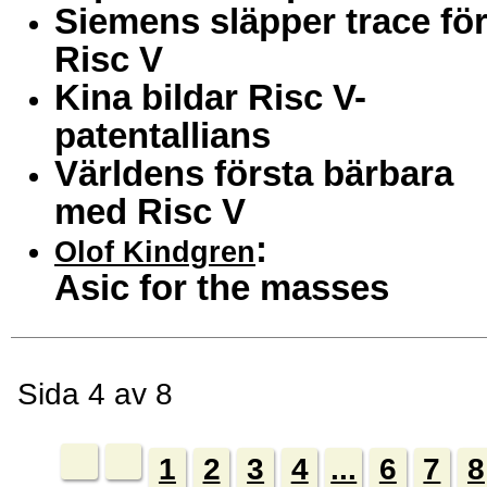
Siemens släpper trace fö
Risc V
Kina bildar Risc V-
patentallians
Världens första bärbara
med Risc V
:
Olof Kindgren
Asic for the masses
Sida 4 av 8
1
2
3
4
...
6
7
8