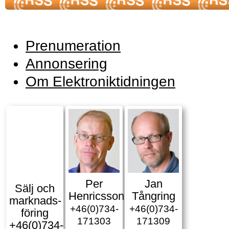
Prenumeration
Annonsering
Om Elektroniktidningen
Per
Jan
Sälj och
Henricsson
Tångring
marknads­
+46(0)734-
+46(0)734-
föring
171303
171309
+46(0)734-