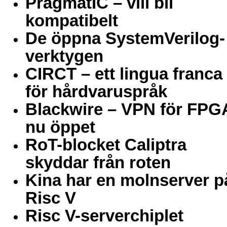
PragmatIC – vill bli
kompatibelt
De öppna SystemVerilog-
verktygen
CIRCT – ett lingua franca
för hårdvaruspråk
Blackwire – VPN för FPG
nu öppet
RoT-blocket Caliptra
skyddar från roten
Kina har en molnserver p
Risc V
Risc V-serverchiplet