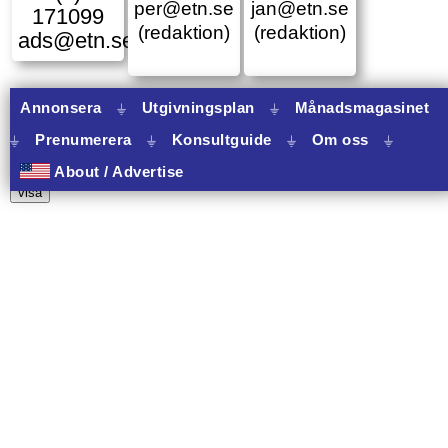
per@etn.se
jan@etn.se
171099
(redaktion)
(redaktion)
ads@etn.se
Annonsera
⏚
Utgivningsplan
⏚
Månadsmagasinet
⏚
Prenumerera
⏚
Konsultguide
⏚
Om oss
⏚
10 banners varav 10 har onclick.
About / Advertise