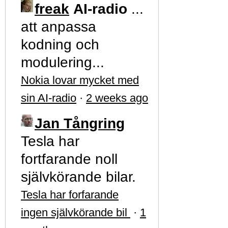
freak
AI-radio
...
att anpassa
kodning och
modulering...
Nokia lovar mycket med
sin AI-radio
·
2 weeks ago
Jan Tångring
Tesla har
fortfarande noll
självkörande bilar.
Tesla har forfarande
ingen självkörande bil
·
1