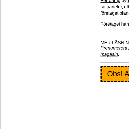
Ferroamp
bygg
solpaneler, el
företaget blan
Företaget han
Prenumerera 
magasin
.
Obs! A