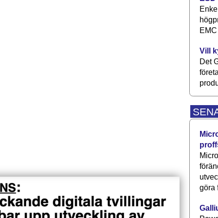
Enkel
högpr
EMC P
Vill 
Det G
föret
produ
SEN
Micr
proff
Micro
förän
utve
göra 
Galli