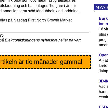
er mikronät som optimerar fastighetsägares
bilsladdning och batterilager. Tidigare i år har
NYA
d annat lanserat stöd för dubbelriktad laddning.
Burke
dlas på Nasdaq First North Growth Market.
inst
16 vi
plus
progr
på Elektroniktidningens
nyhetsbrev
eller på vårt
ameri
Open
rtikeln är tio månader gammal
AI-jä
krets
Jalap
3D-li
Vad s
hade
centi
ESD-