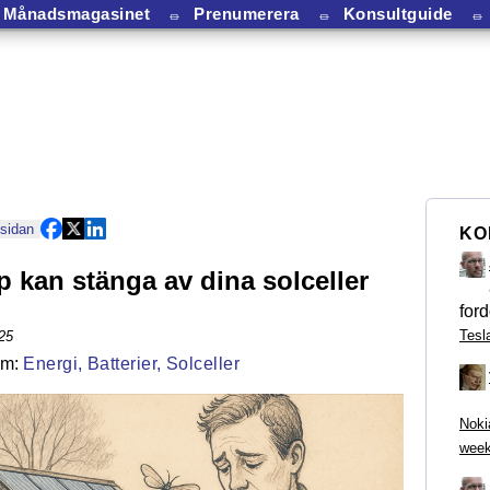
Månadsmagasinet
⏛
Prenumerera
⏛
Konsultguide
⏛
 sidan
KO
 kan stänga av dina solceller
ford
Tesl
25
Energi,
Batterier,
Solceller
Noki
week