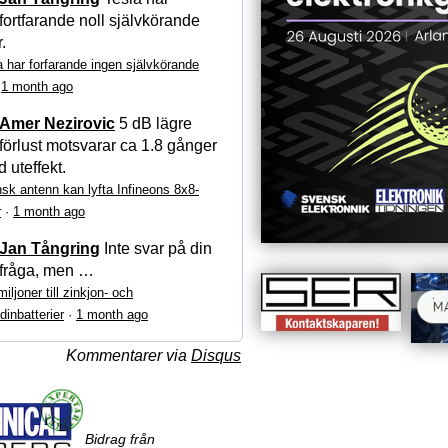
fortfarande noll självkörande
r.
a har forfarande ingen självkörande
·
1 month ago
Amer Nezirovic
5 dB lägre
förlust motsvarar ca 1.8 gånger
 uteffekt.
sk antenn kan lyfta Infineons 8x8-
r
·
1 month ago
Jan Tångring
Inte svar på din
fråga, men …
iljoner till zinkjon- och
dinbatterier
·
1 month ago
Kommentarer via
Disqus
Bidrag från