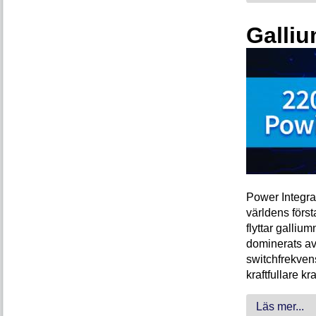
Galliu
Power Integra
världens förs
flyttar galliu
dominerats av
switchfrekven
kraftfullare k
Läs mer...