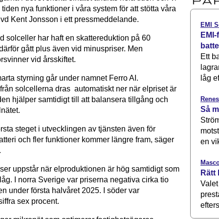
 tiden nya funktioner i våra system för att stötta våra
 vd Kent Jonsson i ett pressmeddelande.
EMI S
EMI-f
 solceller har haft en skattereduktion på 60
batt
därför gått plus även vid minuspriser. Men
Ett b
rsvinner vid årsskiftet.
lagra
rta styrning går under namnet Ferro AI.
låg ef
rån solcellerna dras automatiskt ner när elpriset är
en hjälper samtidigt till att balansera tillgång och
Renes
Så m
 elnätet.
Ström
örsta steget i utvecklingen av tjänsten även för
motst
tteri och fler funktioner kommer längre fram, säger
en vi
.
Masco
iser uppstår när elproduktionen är hög samtidigt som
Rätt 
 låg. I norra Sverige var priserna negativa cirka tio
Valet
en under första halvåret 2025. I söder var
prest
iffra sex procent.
efters