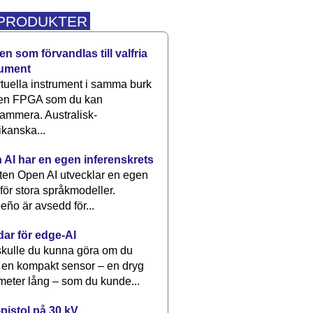
 PRODUKTER
n som förvandlas till valfria
rument
rtuella instrument i samma burk
 en FPGA som du kan
ammera. Australisk-
kanska...
 AI har en egen inferenskrets
tten Open AI utvecklar en egen
 för stora språkmodeller.
eño är avsedd för...
dar för edge-AI
kulle du kunna göra om du
 en kompakt sensor – en dryg
meter lång – som du kunde...
pistol på 30 kV