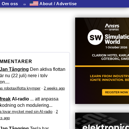
Om oss
⏛
About / Advertise
MMENTARER
Jan Tångring
Den aktiva flottan
är nu (22 juli) nere i tolv
on....
as robotaxiflotta krymper
·
2 weeks ago
freak
AI-radio
... att anpassa
kodning och modulering...
a lovar mycket med sin AI-radio
·
2
s ago
Jan Tångring
Tesla har