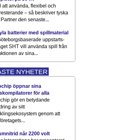
 att använda, flexibel och
esterande – så beskriver tyska
artner den senaste...
kyla batterier med spillmaterial
öteborgsbaserade upp­starts­
aget SHT vill använda spill från
ktionen av sina...
ASTE NYHETER
ochip öppnar sina
skompilatorer för alla
chip gör en betydande
dring av sitt
cklingsekosystem genom att
företagets...
umnitrid når 2200 volt