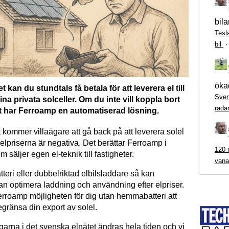
bila
Tesl
bil
ökad
et kan du stundtals få betala för att leverera el till
Sven
ina privata solceller. Om du inte vill koppla bort
rada
 har Ferroamp en automatiserad lösning.
t kommer villaägare att gå back på att leverera solel
är elpriserna är negativa. Det berättar Ferroamp i
120 m
 säljer egen el-teknik till fastigheter.
vana
eri eller dubbelriktad elbilsladdare så kan
n optimera laddning och användning efter elpriser.
rroamp möjligheten för dig utan hemmabatteri att
gränsa din export av solel.
garna i det svenska elnätet ändras hela tiden och vi