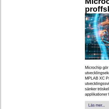
Microc
proffs
Microchip gör 
utvecklingsek
MPLAB XC Pro-
utvecklingssvi
sänker tröskel
applikationer 
Läs mer...