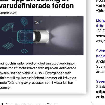
Power
vad f
värld
Monav
drön
- Vi 
senso
oss, 
Svens
hack
Antal
Sveri
årets
Sven
Saab 
milja
en ku