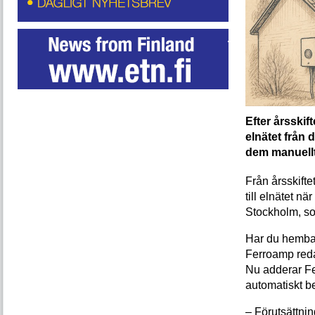
Efter årsskift
elnätet från d
dem manuellt
Från årsskifte
till elnätet n
Stockholm, som
Har du hembatt
Ferroamp reda
Nu adderar Fe
automatiskt be
– Förutsättnin