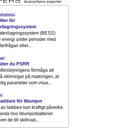
branschens experter
:
olutions
ilter för
erilagringssystem
atterilagringssystem (BESS)
r energi under perioder med
terfrågan eller...
:
as
äter du PSRR
försörjningens förmåga att
å störningar på matningen, är
ktig parameter som visar...
:
t
laddare för litiumjon
 av laddare kan kraftigt påverka
anda hos litiumjonbatterier
om de till skillnad...