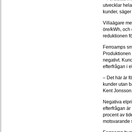
utvecklar hela
kunder, säger
Villaägare med
öre/kWh, och 
reduktionen fö
Ferroamps sma
Produktionen f
negativt. Kund
efterfrågan i
– Det här är f
kunder utan ba
Kent Jonsson
Negativa elpr
efterfrågan är
procent av tid
motsvarande s