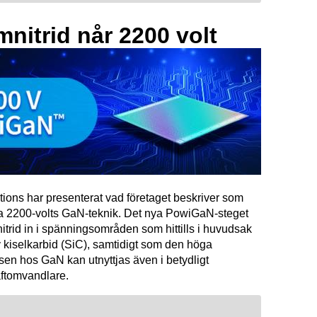
mnitrid når 2200 volt
tions har presenterat vad företaget beskriver som
ta 2200-volts GaN-teknik. Det nya PowiGaN-steget
mnitrid in i spänningsområden som hittills i huvudsak
 kiselkarbid (SiC), samtidigt som den höga
sen hos GaN kan utnyttjas även i betydligt
raftomvandlare.