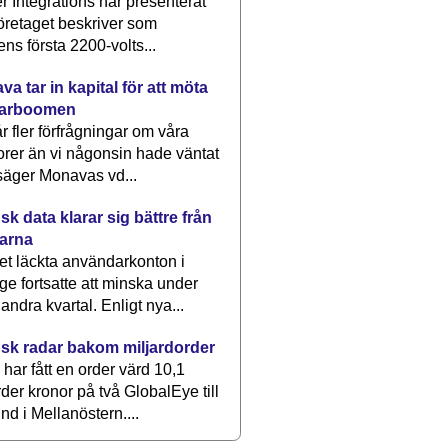
 Integrations har presenterat
öretaget beskriver som
ens första 2200-volts...
a tar in kapital för att möta
arboomen
får fler förfrågningar om våra
rer än vi någonsin hade väntat
säger Monavas vd...
k data klarar sig bättre från
arna
et läckta användarkonton i
ge fortsatte att minska under
 andra kvartal. Enligt nya...
sk radar bakom miljardorder
har fått en order värd 10,1
rder kronor på två GlobalEye till
nd i Mellanöstern....