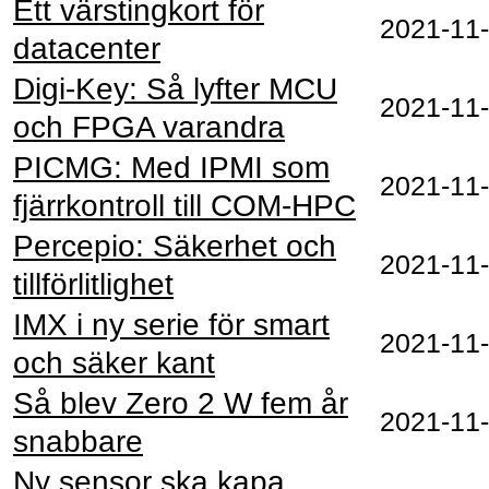
Ett värstingkort för
2021‑11
datacenter
Digi-Key: Så lyfter MCU
2021‑11
och FPGA varandra
PICMG: Med IPMI som
2021‑11
fjärrkontroll till COM-HPC
Percepio: Säkerhet och
2021‑11
tillförlitlighet
IMX i ny serie för smart
2021‑11
och säker kant
Så blev Zero 2 W fem år
2021‑11
snabbare
Ny sensor ska kapa