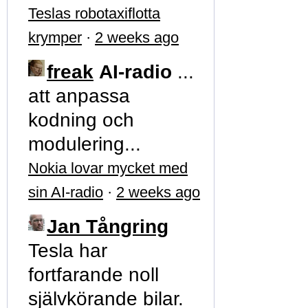
Teslas robotaxiflotta
krymper
·
2 weeks ago
freak
AI-radio
...
att anpassa
kodning och
modulering...
Nokia lovar mycket med
sin AI-radio
·
2 weeks ago
Jan Tångring
Tesla har
fortfarande noll
självkörande bilar.