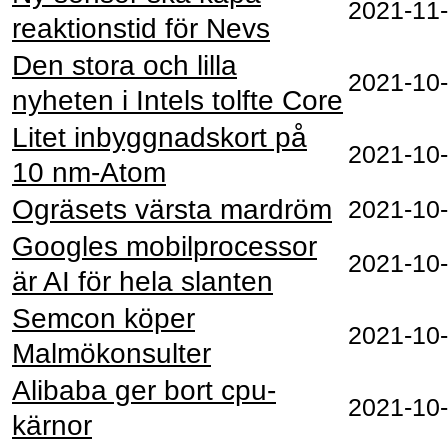
2021‑11
reaktionstid för Nevs
Den stora och lilla
2021‑10
nyheten i Intels tolfte Core
Litet inbyggnadskort på
2021‑10
10 nm-Atom
Ogräsets värsta mardröm
2021‑10
Googles mobilprocessor
2021‑10
är AI för hela slanten
Semcon köper
2021‑10
Malmökonsulter
Alibaba ger bort cpu-
2021‑10
kärnor