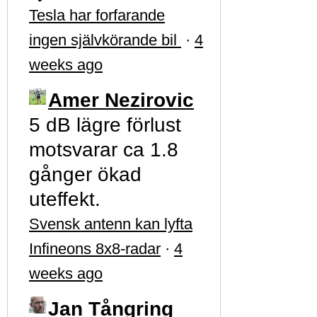
Tesla har forfarande
ingen självkörande bil
·
4
weeks ago
Amer Nezirovic
5 dB lägre förlust
motsvarar ca 1.8
gånger ökad
uteffekt.
Svensk antenn kan lyfta
Infineons 8x8-radar
·
4
weeks ago
Jan Tångring