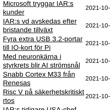
Microsoft tryggar IAR:s
2021‑10
kunder
IAR:s vd avskedas efter
2021‑10
bristande tillväxt
Fyra extra USB 3.2-portar
2021‑10
till IO-kort för Pi
Med neuronkärna i
2021‑10
styrkrets blir AI strömsnål
Snabb Cortex M33 från
2021‑10
Renesas
Risc V på säkerhetskritiskt
2021‑10
rtos
IAR:s tidigare USA-chef