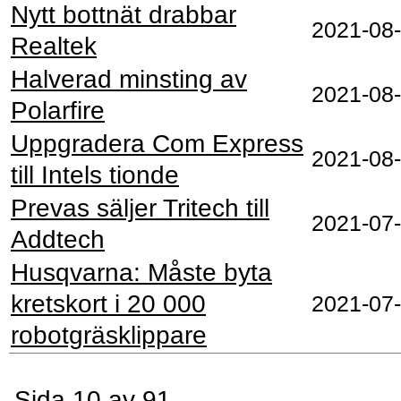
Nytt bottnät drabbar
2021‑08
Realtek
Halverad minsting av
2021‑08
Polarfire
Uppgradera Com Express
2021‑08
till Intels tionde
Prevas säljer Tritech till
2021‑07
Addtech
Husqvarna: Måste byta
kretskort i 20 000
2021‑07
robotgräsklippare
Sida 10 av 91