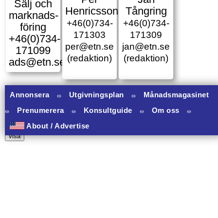
Sälj och
Henricsson
Tångring
marknads­
+46(0)734-
+46(0)734-
föring
171303
171309
+46(0)734-
per@etn.se
jan@etn.se
171099
(redaktion)
(redaktion)
ads@etn.se
Annonsera
⏛
Utgivningsplan
⏛
Månadsmagasinet
⏛
Prenumerera
⏛
Konsultguide
⏛
Om oss
⏛
10 banners varav 10 har onclick.
About / Advertise