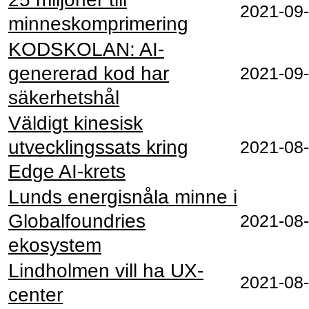
2021‑09
minneskomprimering
KODSKOLAN: AI-
genererad kod har
2021‑09
säkerhetshål
Väldigt kinesisk
utvecklingssats kring
2021‑08
Edge AI-krets
Lunds energisnåla minne i
Globalfoundries
2021‑08
ekosystem
Lindholmen vill ha UX-
2021‑08
center