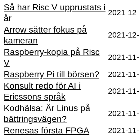
Så har Risc V upprustats i
2021‑12
år
Arrow sätter fokus på
2021‑12
kameran
Raspberry-kopia på Risc
2021‑11
V
Raspberry Pi till börsen?
2021‑11
Konsult redo för AI i
2021‑11
Ericssons språk
Kodhälsa: Är Linus på
2021‑11
bättringsvägen?
Renesas första FPGA
2021‑11