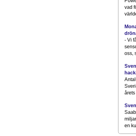
Power
vad f
värld
Monav
drön
- Vi 
senso
oss, 
Svens
hack
Antal
Sveri
årets
Sven
Saab 
milja
en ku