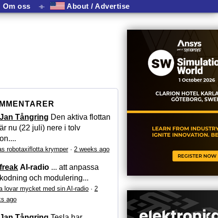
Om oss
⟛
About / Advertise
MMENTARER
Jan Tångring
Den aktiva flottan
är nu (22 juli) nere i tolv
on....
as robotaxiflotta krymper
·
2 weeks ago
freak
AI-radio
... att anpassa
kodning och modulering...
a lovar mycket med sin AI-radio
·
2
s ago
Jan Tångring
Tesla har