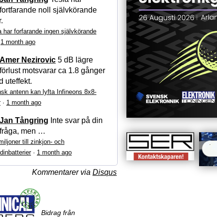
fortfarande noll självkörande
r.
a har forfarande ingen självkörande
·
1 month ago
Amer Nezirovic
5 dB lägre
förlust motsvarar ca 1.8 gånger
 uteffekt.
sk antenn kan lyfta Infineons 8x8-
r
·
1 month ago
Jan Tångring
Inte svar på din
fråga, men …
iljoner till zinkjon- och
dinbatterier
·
1 month ago
Kommentarer via
Disqus
Bidrag från