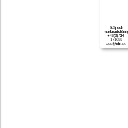
Sälj och
marknads­förin
+46(0)734-
171099
ads@etn.se