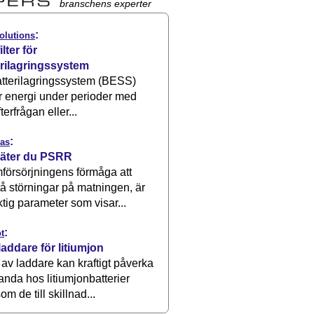
branschens experter
:
olutions
ilter för
erilagringssystem
atterilagringssystem (BESS)
r energi under perioder med
terfrågan eller...
:
as
äter du PSRR
försörjningens förmåga att
å störningar på matningen, är
ktig parameter som visar...
:
t
laddare för litiumjon
 av laddare kan kraftigt påverka
anda hos litiumjonbatterier
om de till skillnad...