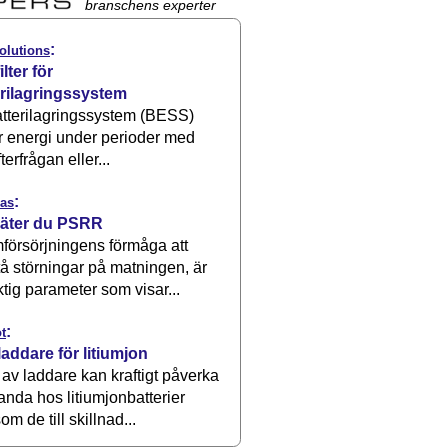
branschens experter
:
olutions
ilter för
erilagringssystem
atterilagringssystem (BESS)
r energi under perioder med
terfrågan eller...
:
as
äter du PSRR
försörjningens förmåga att
å störningar på matningen, är
ktig parameter som visar...
:
t
laddare för litiumjon
 av laddare kan kraftigt påverka
anda hos litiumjonbatterier
om de till skillnad...