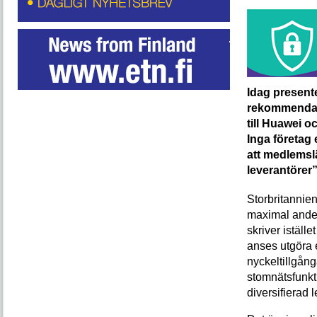
Idag present
rekommendati
till Huawei o
Inga företag
att medlemsl
leverantörer”
Storbritannie
maximal ande
skriver iställ
anses utgöra 
nyckeltillgån
stomnätsfunkti
diversifierad 