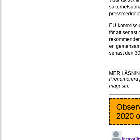
säkerhetsutm
pressmeddel
EU-kommissio
för att senas
rekommenderas
en gemensam 
senast den 30
Prenumerera 
magasin
.
Observ
2020 o