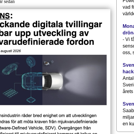
Power
vad f
värld
Monav
drön
- Vi 
senso
oss, 
Svens
hack
Antal
Sveri
årets
Sven
Saab 
milja
en ku