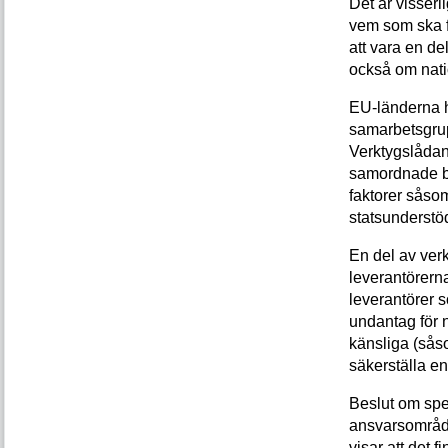
Det är visserl
vem som ska f
att vara en de
också om nati
EU-länderna h
samarbetsgrup
Verktygslådan 
samordnade be
faktorer såsom
statsunderstö
En del av ver
leverantörerna
leverantörer 
undantag för 
känsliga (såso
säkerställa en
Beslut om spe
ansvarsområde
visar att det 