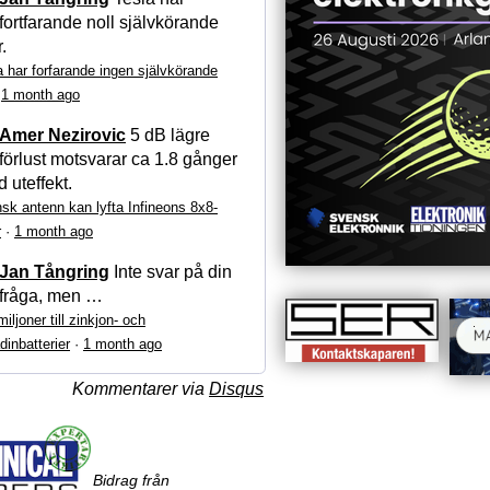
fortfarande noll självkörande
r.
a har forfarande ingen självkörande
·
1 month ago
Amer Nezirovic
5 dB lägre
förlust motsvarar ca 1.8 gånger
 uteffekt.
sk antenn kan lyfta Infineons 8x8-
r
·
1 month ago
Jan Tångring
Inte svar på din
fråga, men …
iljoner till zinkjon- och
dinbatterier
·
1 month ago
Kommentarer via
Disqus
Bidrag från