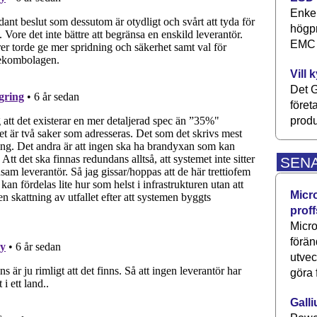
Enkel
högpr
EMC P
Vill 
Det G
föret
produ
SEN
Micr
proff
Micro
förän
utve
göra 
Galli