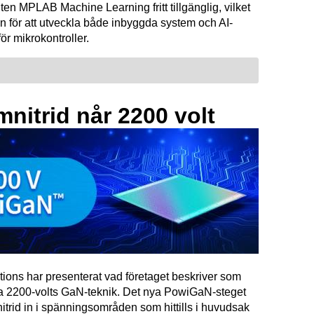
ten MPLAB Machine Learning fritt tillgänglig, vilket
n för att utveckla både inbyggda system och AI-
för mikrokontroller.
mnitrid når 2200 volt
tions har presenterat vad företaget beskriver som
ta 2200-volts GaN-teknik. Det nya PowiGaN-steget
mnitrid in i spänningsområden som hittills i huvudsak