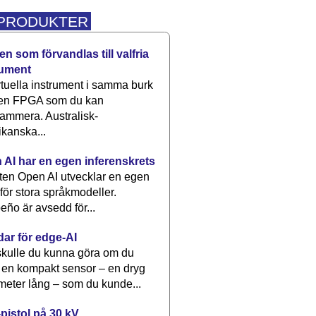
 PRODUKTER
n som förvandlas till valfria
rument
rtuella instrument i samma burk
 en FPGA som du kan
ammera. Australisk-
kanska...
 AI har en egen inferenskrets
tten Open AI utvecklar en egen
 för stora språkmodeller.
eño är avsedd för...
dar för edge-AI
kulle du kunna göra om du
 en kompakt sensor – en dryg
meter lång – som du kunde...
pistol på 30 kV