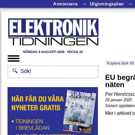
Annonsera
⏦
Utgivningsplan
⏦
SÖNDAG 9 AUGUSTI 2026
VECKA 32
Kopiera länk till
EU begr
näten
Per Henricss
29 januari 2020
Senast uppdatera