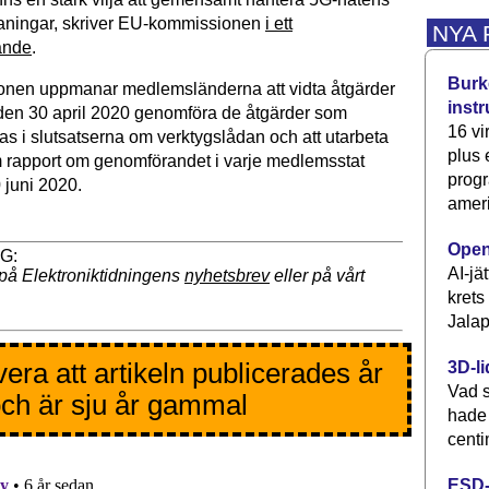
aningar, skriver EU-kommissionen
i ett
NYA
ande
.
Burke
nen uppmanar medlemsländerna att vidta åtgärder
inst
t den 30 april 2020 genomföra de åtgärder som
16 vi
 i slutsatserna om verktygslådan och att utarbeta
plus
rapport om genomförandet i varje medlemsstat
progr
 juni 2020.
ameri
Open
AI-jä
på Elektroniktidningens
nyhetsbrev
eller på vårt
krets
Jalap
era att artikeln publicerades år
3D-li
Vad s
ch är sju år gammal
hade
centi
ESD-