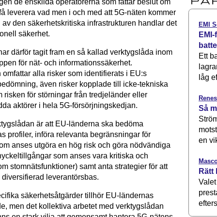
igen de enskilda operatörerna som fattar beslut om
å leverera vad men i och med att 5G-näten kommer
l av den säkerhetskritiska infrastrukturen handlar det
EMI S
onell säkerhet.
EMI-f
batt
ar därför tagit fram en så kallad verktygslåda inom
Ett b
pen för nät- och informationssäkerhet.
lagra
omfattar alla risker som identifierats i EU:s
låg ef
dömning, även risker kopplade till icke-tekniska
 risken för störningar från tredjeländer eller
Renes
dda aktörer i hela 5G-försörjningskedjan.
Så m
Ström
ktygslådan är att EU-länderna ska bedöma
motst
s profiler, införa relevanta begränsningar för
en vi
som anses utgöra en hög risk och göra nödvändiga
nyckeltillgångar som anses vara kritiska och
Masco
m stomnätsfunktioner) samt anta strategier för att
Rätt 
 diversifierad leverantörsbas.
Valet
prest
cifika säkerhetsåtgärder tillhör EU-ländernas
efters
, men det kollektiva arbetet med verktygslådan
finns en stark vilja att gemensamt hantera 5G-nätens