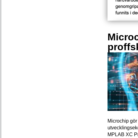
Microc
proffs
Microchip gör 
utvecklingsek
MPLAB XC Pro-