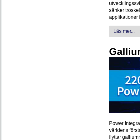
utvecklingssvi
sänker tröskel
applikationer 
Läs mer...
Galliu
Power Integra
världens förs
flyttar galliu