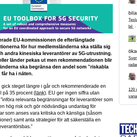
bila
Tesl
bil
erade EU-kommissionen de efterlängtade
onerna för hur medlemsländerna ska ställa sig
ökad
ch andra kinesiska leverantörer av 5G-utrustning.
Sven
 eller länder pekas ut men rekommendationen blir
rada
änderna ska begränsa den andel som ”riskabla
 får ha i näten.
n gick steget längre i går och rekommenderade en
120 m
l på 35 procent
(länk)
. EU ger ingen siffra utan
vana
et ”införa relevanta begränsningar för leverantörer som
en hög risk och gör nödvändiga undantag för
gar som anses vara kritiska och känsliga (såsom
oner) samt anta strategier för att säkerställa en
leverantörsbas.”