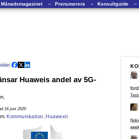
Månadsmagasinet
⏦
Prenumerera
⏦
Konsultguide
⏦
 sidan
KO
änsar Huaweis andel av 5G-
ford
Tesl
on
,
d 16 juni 2020
Kommunikation,
Huawexit
Noki
week