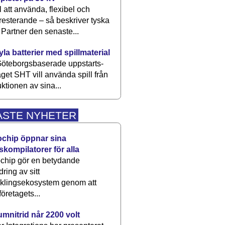
 att använda, flexibel och
esterande – så beskriver tyska
artner den senaste...
kyla batterier med spillmaterial
öteborgsbaserade upp­starts­
aget SHT vill använda spill från
ktionen av sina...
ASTE NYHETER
ochip öppnar sina
skompilatorer för alla
chip gör en betydande
dring av sitt
cklingsekosystem genom att
företagets...
umnitrid når 2200 volt