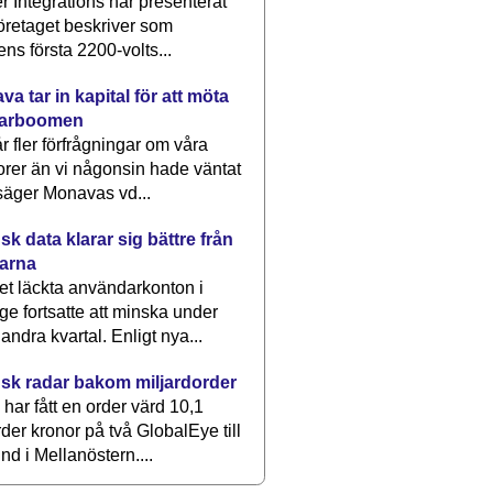
 Integrations har presenterat
öretaget beskriver som
ens första 2200-volts...
a tar in kapital för att möta
arboomen
får fler förfrågningar om våra
rer än vi någonsin hade väntat
säger Monavas vd...
k data klarar sig bättre från
arna
et läckta användarkonton i
ge fortsatte att minska under
 andra kvartal. Enligt nya...
sk radar bakom miljardorder
har fått en order värd 10,1
rder kronor på två GlobalEye till
nd i Mellanöstern....