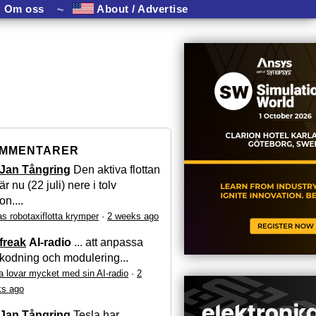
Om oss
⏦
About / Advertise
MMENTARER
Jan Tångring
Den aktiva flottan
är nu (22 juli) nere i tolv
on....
as robotaxiflotta krymper
·
2 weeks ago
freak
AI-radio
... att anpassa
kodning och modulering...
a lovar mycket med sin AI-radio
·
2
s ago
Jan Tångring
Tesla har