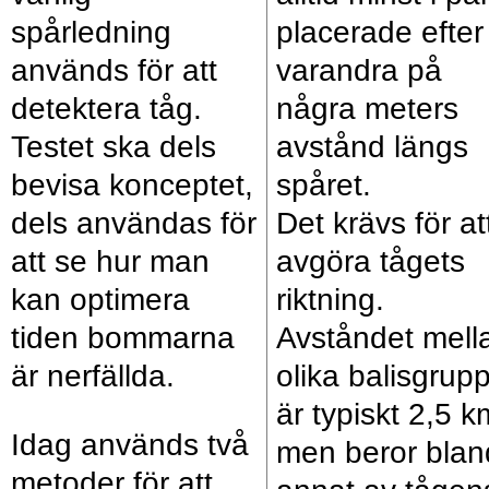
spårledning
placerade efter
används för att
varandra på
detektera tåg.
några meters
Testet ska dels
avstånd längs
bevisa konceptet,
spåret.
dels användas för
Det krävs för at
att se hur man
avgöra tågets
kan optimera
riktning.
tiden bommarna
Avståndet mell
är nerfällda.
olika balisgrup
är typiskt 2,5 k
Idag används två
men beror blan
metoder för att