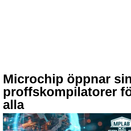
Microchip öppnar si
proffskompilatorer f
alla