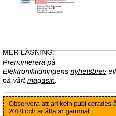
Prenumerera på
Elektroniktidningens
nyhetsbrev
ell
på vårt
magasin
.
Observera att artikeln publicerades 
2018 och är åtta år gammal