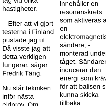
tåg vid olika
innehåller en
hastigheter.
resonanskrets
som aktiveras 
– Efter att vi gjort
en
testerna i Finland
elektromagneti
pustade jag ut.
sändare, ­
Då visste jag att
monterad unde
detta verkligen
tåget. Sändare
fungerar, säger
inducerar den
Fredrik Täng.
energi som krä
för att balisen 
Nu står tekniken
kunna skicka
inför nästa
tillbaka
eldprov. Om