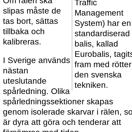
Om rälen ska
Traffic
slipas måste de
Management
tas bort, sättas
System) har en
tillbaka och
standardiserad
kalibreras.
balis, kallad
Euro­balis, tagit
I Sverige används
fram med rötter 
nästan
den svenska
uteslutande
tekniken.
spårledning. Olika
spårledningssektioner skapas
genom isolerade skarvar i rälen, 
är dyra att göra och tenderar att