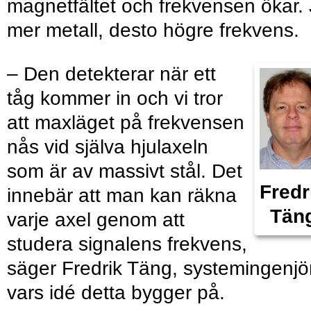
magnetfältet och frekvensen ökar.
mer metall, desto högre frekvens.
– Den detekterar när ett
tåg kommer in och vi tror
att maxläget på frekvensen
nås vid själva hjulaxeln
som är av massivt stål. Det
Fredr
innebär att man kan räkna
Tän
varje axel genom att
studera signalens frekvens,
säger Fredrik Täng, systemingenjör
vars idé detta bygger på.