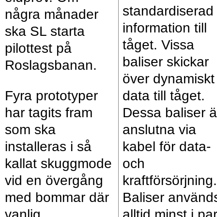
standardiserad
några månader
information till
ska SL starta
tåget. Vissa
pilottest på
baliser skickar
Roslagsbanan.
över dynamiskt
Fyra prototyper
data till tåget.
har tagits fram
Dessa baliser ä
som ska
anslutna via
installeras i så
kabel för data-
kallat skuggmode
och
vid en övergång
kraftförsörjning.
med bommar där
Baliser använd
vanlig
alltid minst i par