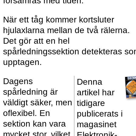
försämras med tiden.
När ett tåg kommer kortsluter
hjulaxlarna mellan de två rälerna.
Det gör att en hel
spårledningssektion detekteras s
upptagen.
Dagens
Denna
spårledning är
artikel har
väldigt säker, men
tidigare
oflexibel. En
publicerats i
sektion kan vara
magasinet
mycket stor, vilket
Elektronik­