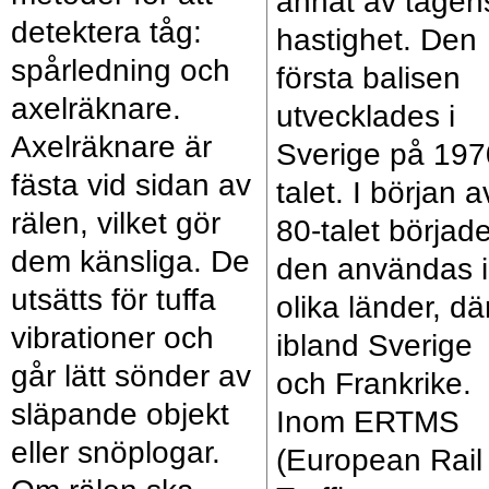
annat av tågen
detektera tåg:
hastighet. Den
spårledning och
första balisen
axelräknare.
utvecklades i
Axelräknare är
Sverige på 197
fästa vid sidan av
talet. I början a
rälen, vilket gör
80-talet börjad
dem känsliga. De
den användas i
utsätts för tuffa
olika länder, dä
vibrationer och
ibland Sverige
går lätt sönder av
och Frankrike.
släpande objekt
Inom ERTMS
eller snöplogar.
(European Rail