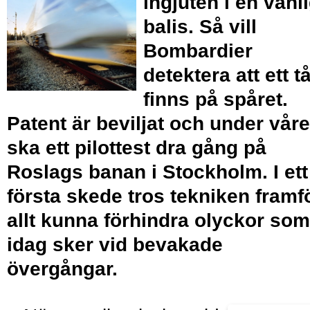
ingjuten i en vanl
balis. Så vill
Bombardier
detektera att ett t
finns på spåret.
Patent är beviljat och under vår
ska ett pilottest dra gång på
Roslags banan i Stockholm. I ett
första skede tros tekniken framf
allt kunna förhindra olyckor som
idag sker vid bevakade
övergångar.