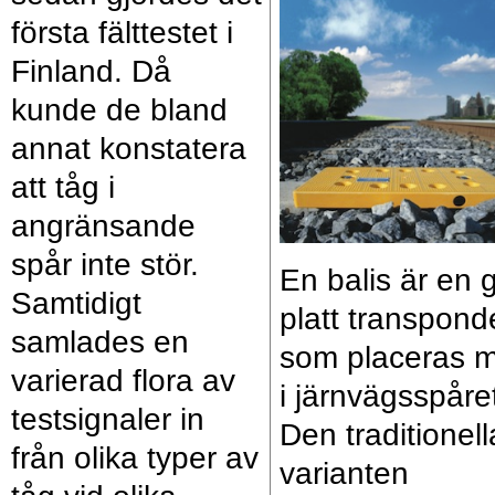
första fälttestet i
Finland. Då
kunde de bland
annat konstatera
att tåg i
angränsande
spår inte stör.
En balis är en 
Samtidigt
platt transpond
samlades en
som placeras mi
varierad flora av
i järnvägsspåre
testsignaler in
Den traditionell
från olika typer av
varianten