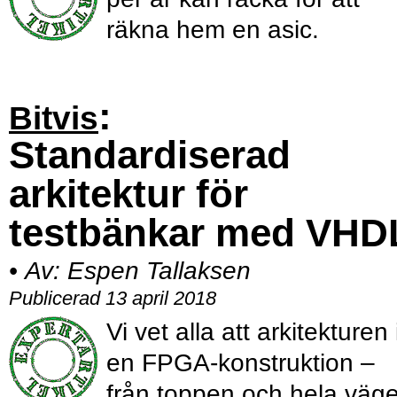
räkna hem en asic.
:
Bitvis
Standardiserad
arkitektur för
testbänkar med VHD
•
Av:
Espen Tallaksen
Publicerad 13 april 2018
Vi vet alla att arkitekturen 
en ­FPGA-konstruktion –
från ­toppen och hela väg