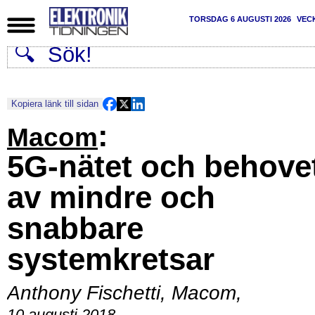
TORSDAG 6 AUGUSTI 2026
VEC
Kopiera länk till sidan
:
Macom
5G-nätet och behove
av mindre och
snabbare
systemkretsar
Anthony Fischetti, Macom
,
10 augusti 2018