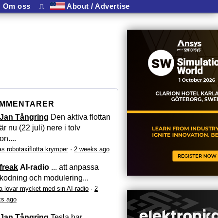
Om oss
⎍
About / Advertise
MMENTARER
Jan Tångring
Den aktiva flottan
är nu (22 juli) nere i tolv
on....
as robotaxiflotta krymper
·
2 weeks ago
freak
AI-radio
... att anpassa
kodning och modulering...
a lovar mycket med sin AI-radio
·
2
s ago
Jan Tångring
Tesla har