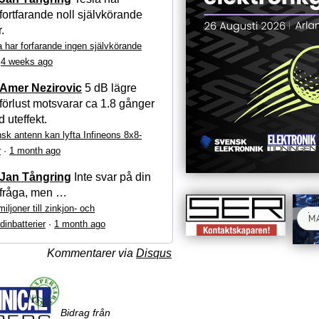
fortfarande noll självkörande
r.
a har forfarande ingen självkörande
·
4 weeks ago
Amer Nezirovic
5 dB lägre
förlust motsvarar ca 1.8 gånger
 uteffekt.
sk antenn kan lyfta Infineons 8x8-
r
·
1 month ago
Jan Tångring
Inte svar på din
fråga, men …
iljoner till zinkjon- och
dinbatterier
·
1 month ago
Kommentarer via
Disqus
Bidrag från