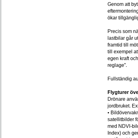
Genom att byt
eftermonterin
ökar tillgängli
Precis som när
lastbilar går
framtid till m
till exempel a
egen kraft och
reglage”.
Fullständig au
Flygturer öve
Drönare använd
jordbruket. Ex
• Bildövervakn
satellitbilder
med NDVI-bild
Index) och ger