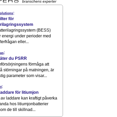
branschens experter
:
olutions
ilter för
erilagringssystem
atterilagringssystem (BESS)
r energi under perioder med
terfrågan eller...
:
as
äter du PSRR
försörjningens förmåga att
å störningar på matningen, är
ktig parameter som visar...
:
t
laddare för litiumjon
 av laddare kan kraftigt påverka
anda hos litiumjonbatterier
om de till skillnad...