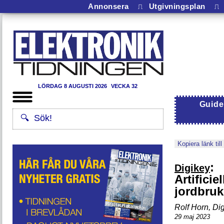
Annonsera
⎍
Utgivningsplan
⎍
LÖRDAG 8 AUGUSTI 2026
VECKA 32
Guide
Kopiera länk till
:
Digikey
Artificie
jordbruk
Rolf Horn, Di
29 maj 2023