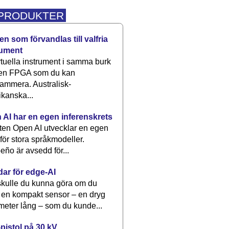
 PRODUKTER
n som förvandlas till valfria
rument
rtuella instrument i samma burk
 en FPGA som du kan
ammera. Australisk-
kanska...
 AI har en egen inferenskrets
tten Open AI utvecklar en egen
 för stora språkmodeller.
eño är avsedd för...
dar för edge-AI
kulle du kunna göra om du
 en kompakt sensor – en dryg
meter lång – som du kunde...
pistol på 30 kV