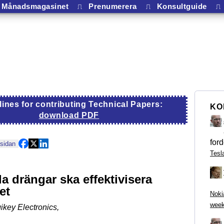
Månadsmagasinet
⎍
Prenumerera
⎍
Konsultguide
⎍
lines for contributing Technical Papers:
KO
download PDF
ford
 sidan
Tesl
lla drängar ska effektivisera
et
Noki
week
gikey Electronics
,