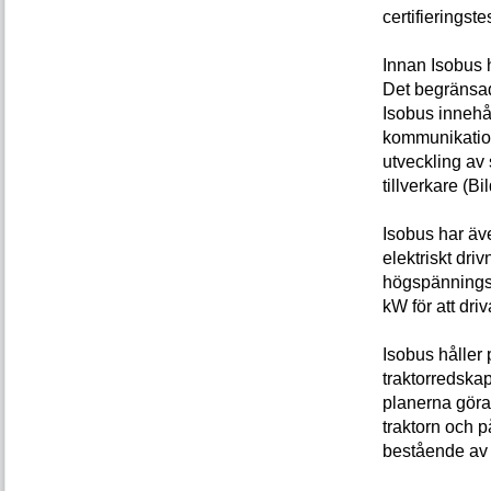
certifierings
Innan Isobus 
Det begränsade
Isobus innehå
kommunikationsp
utveckling av
tillverkare (Bil
Isobus har äve
elektriskt dri
högspänningsk
kW för att dri
Isobus håller p
traktorredska
planerna göra 
traktorn och 
bestående av 