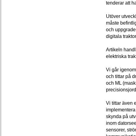
tenderar att h
Utöver utveck
måste befintli
och uppgrader
digitala trakt
Artikeln han
elektriska trak
Vi går igenom
och tittar på d
och ML (maski
precisionsjor
Vi tittar även
implementera 
skynda på utv
inom datorsee
sensorer, str