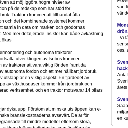
Power
en att möjliggöra högre nivåer av
vad f
tion på de redskap som har stöd för
värld
bruk. Traktorn kommer att tillhandahålla
ion och det kombinerade systemet kommer
Monav
 att samla in data om marken och grödornas
drön
ar. Med mer detaljerade insikter kan både avkastning
- Vi 
t ökas.
senso
oss, 
ftermontering och autonoma traktorer
ortsatta utvecklingen av Isobus kommer
Svens
n av traktorer att vara viktig för den framtida
hack
av autonoma fordon och ett mer hållbart jordbruk.
Antal
 utsläpp är en viktig aspekt. En fjärdedel av
Sveri
äpp av växthusgaser kommer från jordbruk och
årets
erad verksamhet, och en traktor motsvarar 14 bilars
Sven
Saab 
örjar dyka upp. Förutom att minska utsläppen kan e-
milja
inska bränslekostnaderna avsevärt. De är för
en ku
gränsade till mindre modeller eftersom stora,
-traktorer kräver batteripaket som är större än