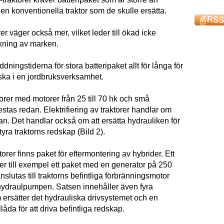
en konventionella traktor som de skulle ersätta.
rer väger också mer, vilket leder till ökad icke
kning av marken.
ddningstiderna för stora batteripaket allt för långa för
iska i en jordbruksverksamhet.
orer med motorer från 25 till 70 hk och små
testas redan. Elektrifiering av traktorer handlar om
an. Det handlar också om att ersätta hydrauliken för
tyra traktorns redskap (Bild 2).
torer finns paket för eftermontering av hybrider. Ett
er till exempel ett paket med en generator på 250
lutas till traktorns befintliga förbränningsmotor
ill hydraulpumpen. Satsen innehåller även fyra
 ersätter det hydrauliska drivsystemet och en
låda för att driva befintliga redskap.