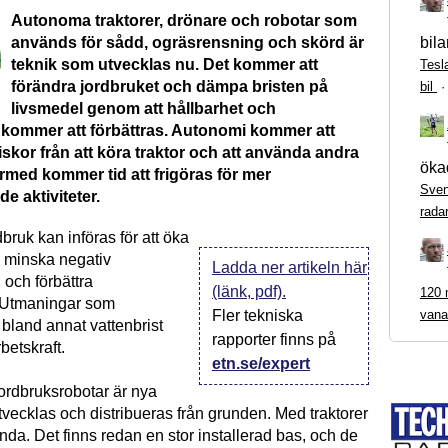
Autonoma traktorer, drönare och robotar som
används för sådd, ogräsrensning och skörd är
bila
teknik som utvecklas nu. Det kommer att
Tesl
förändra jordbruket och dämpa bristen på
bil
livsmedel genom att hållbarhet och
t kommer att förbättras. Autonomi kommer att
skor från att köra traktor och att använda andra
ökad
rmed kommer tid att frigöras för mer
Sven
e aktiviteter.
rada
bruk kan införas för att öka
 minska negativ
Ladda ner artikeln här
 och förbättra
(länk, pdf).
120 m
. Utmaningar som
vana
Fler tekniska
 bland annat vattenbrist
rapporter finns på
betskraft.
etn.se/expert
ordbruksrobotar är nya
vecklas och distribueras från grunden. Med traktorer
nda. Det finns redan en stor installerad bas, och de