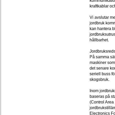
kommunikations
kraftkablar oc
Vi avslutar me
jordbruk komm
kan hantera 
jordbruksutrus
hållbarhet.
Jordbruksred
På samma sätt
maskiner som 
det senare ko
seriell buss f
skogsbruk.
Inom jordbruks
baseras på st
(Control Area 
jordbrukstillä
Electronics F