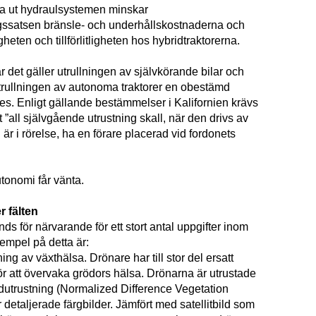
a ut hydraulsystemen minskar
gssatsen bränsle- och under­hållskostnaderna och
gheten och tillförlitligheten hos hybridtraktorerna.
 det gäller utrullningen av självkörande bilar och
 utrullningen av autonoma traktorer en obestämd
ötes. Enligt gällande bestämmelser i Kalifornien krävs
tt ”all självgående utrustning skall, när den drivs av
 är i rörelse, ha en förare placerad vid fordonets
tonomi får vänta.
r fälten
s för närvarande för ett stort antal uppgifter inom
empel på detta är:
ing av växthälsa. Drönare har till stor del ersatt
 för att övervaka grödors hälsa. Drönarna är utrustade
utrustning (Normalized Difference Vegetation
 detaljerade färgbilder. Jämfört med satellitbild som