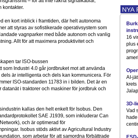
gränssnitt – för att inte räkna signalkablar,
h kontakter.
NYA
d en kort inblick i framtiden, där helt autonoma
Burke
er att styras av sofistikerade operativsystem som
inst
blandade vagnparker med både autonom och vanlig
16 vi
tning. Allt för att maximera produktivitet och
plus
progr
ameri
skapen tar ISO-bussen
 som Industri 4.0 går jordbruket mot att använda
Open
dels är intelligenta och dels kan kommunicera. För
AI-jä
mmer ISO-standarden 11783 in i bilden. Det är en
krets
ör datanät i traktorer och maskiner för jordbruk och
Jalap
3D-li
industrin kallas den helt enkelt för Isobus. Den
Vad s
andardprotokollet SAE J1939, som inkluderar Can
hade
Network), och är optimerad för
centi
mpningar. Isobus stöds aktivt av Agricultural Industry
oundation, som arbetar för att samordna förbättrade
ESD-