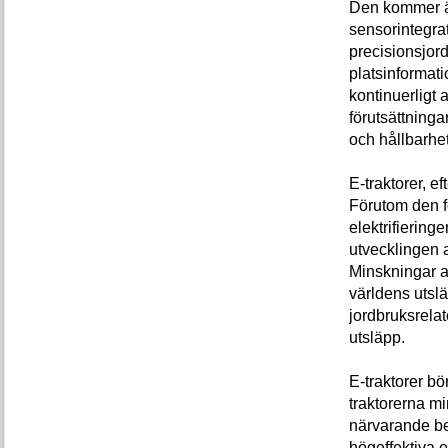
Den kommer äv
sensorintegra
precisionsjord
platsinformat
kontinuerligt
förutsättning
och hållbarhe
E-traktorer, e
Förutom den f
elektrifieringe
utvecklingen 
Minskningar av
världens utsl
jordbruksrelat
utsläpp.
E-traktorer b
traktorerna m
närvarande be
högeffektiva e