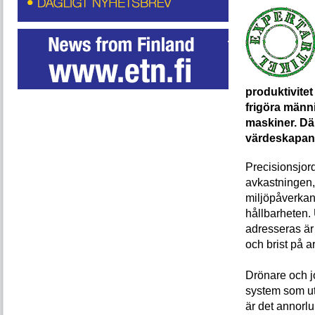
produktivite
frigöra männi
maskiner. Dä
värdeskapand
Precisionsjord
avkastningen,
miljöpåverkan
hållbarheten
adresseras är
och brist på ar
Drönare och j
system som ut
är det annorlu