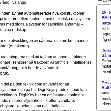
a lång livslängd.
EMI S
lingen av helt automatiserade nya konstruktioner
EMI-f
ga traktorer eftermonteras med elektriska drivsystem
batt
as med digitala system för särskilda ändamål –
Ett b
ordrivna redskap.
lagra
låg ef
dlar om utvecklingen av sådana, och om kommande
torer (e-traktorer).
Renes
Så m
 utmaningarna med att ta fram autonoma traktorer
Ström
rönare, sensorer på traktorer, AI (artificiell intelligens)
motst
ninlärning) och hur de används för
en vi
dbruk.
Masco
 en del på den teknik som används för att
Rätt 
systemen och på hur Digi-Keys produktutbud kan
Valet
ecklingen. Digi-Key har ett omfattande sortiment
prest
nde, motorer, styrenheter, kraftomvandlare,
efters
ömbrytare, kabelanslutna och trådlösa