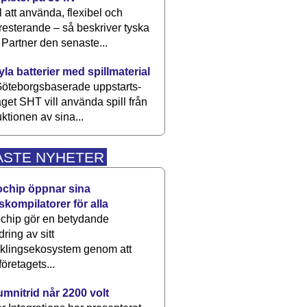
 att använda, flexibel och
esterande – så beskriver tyska
artner den senaste...
kyla batterier med spillmaterial
öteborgsbaserade upp­starts­
aget SHT vill använda spill från
ktionen av sina...
ASTE NYHETER
ochip öppnar sina
skompilatorer för alla
chip gör en betydande
dring av sitt
cklingsekosystem genom att
företagets...
umnitrid når 2200 volt