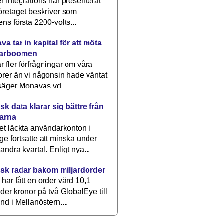
 Integrations har presenterat
öretaget beskriver som
ens första 2200-volts...
a tar in kapital för att möta
arboomen
får fler förfrågningar om våra
rer än vi någonsin hade väntat
säger Monavas vd...
k data klarar sig bättre från
arna
et läckta användarkonton i
ge fortsatte att minska under
 andra kvartal. Enligt nya...
sk radar bakom miljardorder
har fått en order värd 10,1
rder kronor på två GlobalEye till
nd i Mellanöstern....