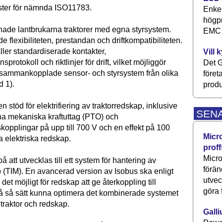
tester för nämnda ISO11783.
Enkel
högpr
hade lantbrukarna traktorer med egna styrsystem.
EMC P
 flexibiliteten, prestandan och driftkompatibiliteten.
ller standardiserade kontakter,
Vill 
rotokoll och riktlinjer för drift, vilket möjliggör
Det G
 sammankopplade sensor- och styrsystem från olika
föret
d 1).
produ
n stöd för elektri­fiering av traktorredskap, inklusive
SEN
vna mekaniska kraftuttag (PTO) och
opplingar på upp till 700 V och en effekt på 100
Micr
va elektriska redskap.
proff
Micro
å att utvecklas till ett system för hantering av
förän
p (TIM). En avancerad version av Isobus ska enligt
utve
det möjligt för redskap att ge återkoppling till
göra 
på så sätt kunna optimera det kombinerade systemet
traktor och redskap.
Galli