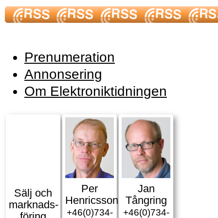
Prenumeration
Annonsering
Om Elektroniktidningen
Per
Jan
Sälj och
Henricsson
Tångring
marknads­
+46(0)734-
+46(0)734-
föring