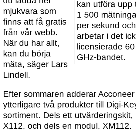
du ladda ner
kan utföra upp ti
mjukvara som
1 500 mätninga
finns att få gratis
per sekund och
från vår webb.
arbetar i det ic
När du har allt,
licensierade 60
kan du börja
GHz-bandet.
mäta, säger Lars
Lindell.
Efter sommaren adderar Acconeer
ytterligare två produkter till Digi-Ke
sortiment. Dels ett utvärderingskit,
X112, och dels en modul, XM112.