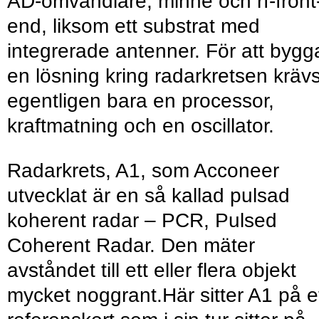
AD-omvandlare, minne och rf-front
end, liksom ett substrat med
integrerade antenner. För att bygg
en lösning kring radarkretsen kräv
egentligen bara en processor,
kraftmatning och en oscillator.
Radarkrets, A1, som Acconeer
utvecklat är en så kallad pulsad
koherent radar – PCR, Pulsed
Coherent Radar. Den mäter
avståndet till ett eller flera objekt
mycket noggrant.Här sitter A1 på e