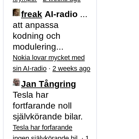
freak
AI-radio
...
att anpassa
kodning och
modulering...
Nokia lovar mycket med
sin AI-radio
·
2 weeks ago
Jan Tångring
Tesla har
fortfarande noll
självkörande bilar.
Tesla har forfarande
ingen självkörande bil
·
1