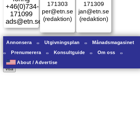
171303
171309
+46(0)734-
per@etn.se
jan@etn.se
171099
(redaktion)
(redaktion)
ads@etn.se
Annonsera
⏛
Utgivningsplan
⏛
Månadsmagasinet
⏛
Prenumerera
⏛
Konsultguide
⏛
Om oss
⏛
10 banners varav 10 har onclick.
About / Advertise