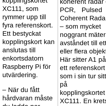
kopplingskortet
koherent radar
XC111, som
PCR, Pulsed
rymmer upp till
Coherent Rada
fyra referenskort.
– som mycket
Ett bestyckat
noggrant mäter
kopplingskort kan
avståndet till et
anslutas till
eller flera objek
enkortsdatorn
Här sitter A1 på
Raspberry Pi för
ett referenskort
utvärdering.
som i sin tur sit
på
– När du fått
kopplingskorte
hårdvaran måste
XC111. En kret