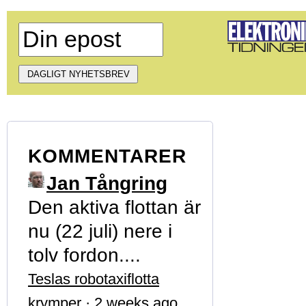
KOMMENTARER
Jan Tångring
Den aktiva flottan är
nu (22 juli) nere i
tolv fordon....
Teslas robotaxiflotta
krymper
·
2 weeks ago