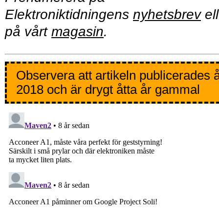
Elektroniktidningens
nyhetsbrev
ell
på vårt
magasin
.
Observera att artikeln publicerades 
2018 och är drygt åtta år gammal