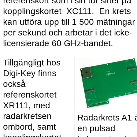
referenskort som i sin tur sitter på
kopplingskortet XC111. En krets
kan utföra upp till 1 500 mätningar
per sekund och arbetar i det icke-
licensierade 60 GHz-bandet.
Tillgängligt hos
Digi-Key finns
också
referenskortet
XR111, med
radarkretsen
Radarkrets A1 
ombord, samt
en pulsad