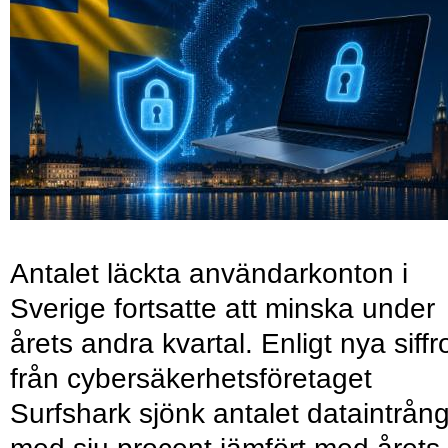
Antalet läckta användarkonton i
Sverige fortsatte att minska under
årets andra kvartal. Enligt nya siffr
från cybersäkerhetsföretaget
Surfshark sjönk antalet dataintrån