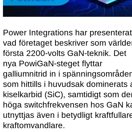
Power Integrations har presenterat
vad företaget beskriver som värld
första 2200-volts GaN-teknik. Det
nya PowiGaN-steget flyttar
galliumnitrid in i spänningsområde
som hittills i huvudsak dominerats 
kiselkarbid (SiC), samtidigt som de
höga switchfrekvensen hos GaN k
utnyttjas även i betydligt kraftfullar
kraftomvandlare.