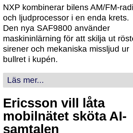
NXP kombinerar bilens AM/FM-rad
och ljudprocessor i en enda krets.
Den nya SAF9800 använder
maskininlärning för att skilja ut röst
sirener och mekaniska missljud ur
bullret i kupén.
Läs mer...
Ericsson vill låta
mobilnätet sköta AI-
samtalen