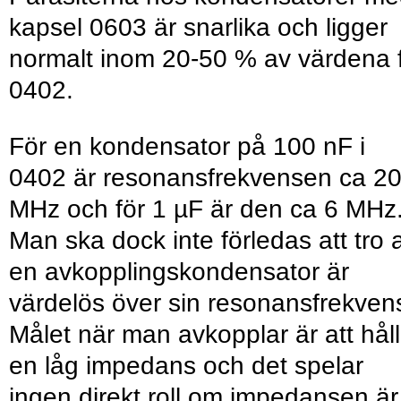
kapsel 0603 är snarlika och ligger
normalt inom 20-50 % av värdena 
0402.
För en kondensator på 100 nF i
0402 är resonansfrekvensen ca 2
MHz och för 1 µF är den ca 6 MHz
Man ska dock inte förledas att tro a
en avkopplingskondensator är
värdelös över sin resonansfrekven
Målet när man avkopplar är att hål
en låg impedans och det spelar
ingen direkt roll om impedansen är