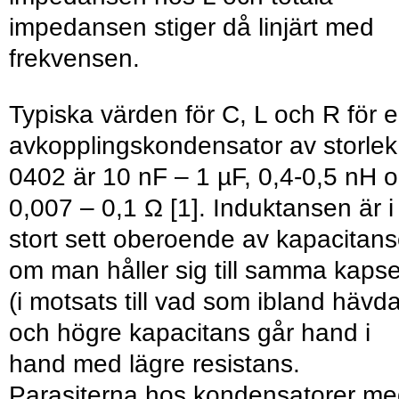
impedansen stiger då linjärt med
frekvensen.
Typiska värden för C, L och R för 
avkopplingskondensator av storlek
0402 är 10 nF – 1 µF, 0,4-0,5 nH 
0,007 – 0,1 Ω [1]. Induktansen är i
stort sett oberoende av kapacitan
om man håller sig till samma kapse
(i motsats till vad som ibland hävd
och högre kapacitans går hand i
hand med lägre resistans.
Parasiterna hos kondensatorer m