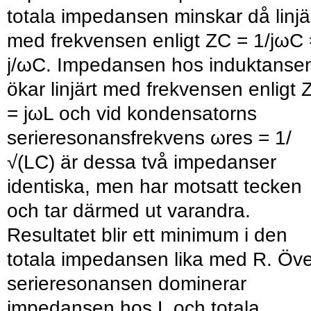
totala impedansen minskar då linjä
med frekvensen enligt ZC = 1/jωC 
j/ωC. Impedansen hos induktanse
ökar linjärt med frekvensen enligt 
= jωL och vid kondensatorns
serieresonansfrekvens ωres = 1/
√(LC) är dessa två impedanser
identiska, men har motsatt tecken
och tar därmed ut varandra.
Resultatet blir ett minimum i den
totala impedansen lika med R. Öve
serieresonansen dominerar
impedansen hos L och totala