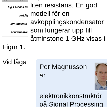
liten resistans. En god
Fig.1 Modell av
modell för en
verklig
avkopplingskondensator
avkopplings-
som fungerar upp till
kondensator
åtminstone 1 GHz visas i
Figur 1.
Vid låga
Per Magnusson
är
elektronikkonstruktör
på Signal Processing