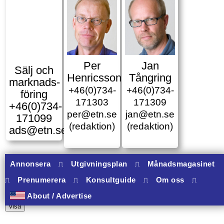
Per
Jan
Sälj och
Henricsson
Tångring
marknads­
+46(0)734-
+46(0)734-
föring
171303
171309
+46(0)734-
per@etn.se
jan@etn.se
171099
(redaktion)
(redaktion)
ads@etn.se
Annonsera
⎍
Utgivningsplan
⎍
Månadsmagasinet
⎍
Prenumerera
⎍
Konsultguide
⎍
Om oss
⎍
10 banners varav 10 har onclick.
About / Advertise