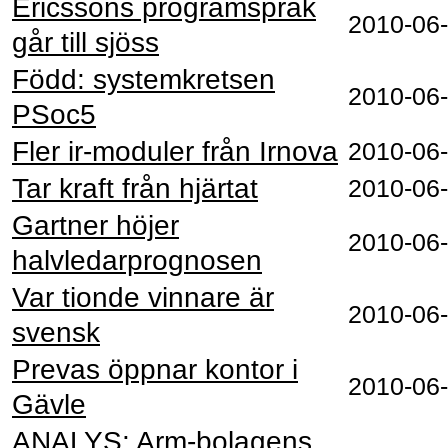
Ericssons programspråk
2010‑06
går till sjöss
Född: systemkretsen
2010‑06
PSoc5
Fler ir-moduler från Irnova
2010‑06
Tar kraft från hjärtat
2010‑06
Gartner höjer
2010‑06
halvledarprognosen
Var tionde vinnare är
2010‑06
svensk
Prevas öppnar kontor i
2010‑06
Gävle
ANALYS: Arm-bolagens