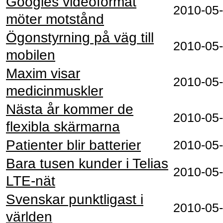
Googles videoformat
2010‑05
möter motstånd
Ögonstyrning på väg till
2010‑05
mobilen
Maxim visar
2010‑05
medicinmuskler
Nästa år kommer de
2010‑05
flexibla skärmarna
Patienter blir batterier
2010‑05
Bara tusen kunder i Telias
2010‑05
LTE-nät
Svenskar punktligast i
2010‑05
världen