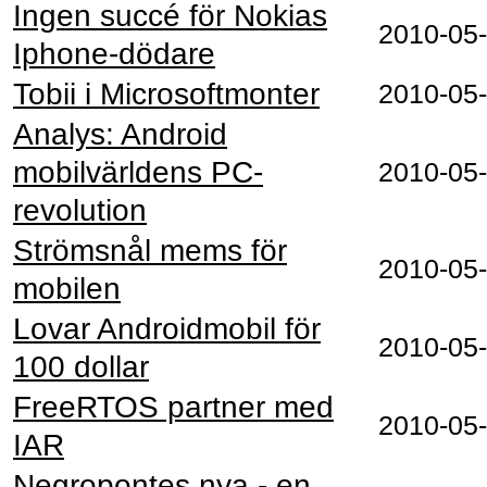
Ingen succé för Nokias
2010‑05
Iphone-dödare
Tobii i Microsoftmonter
2010‑05
Analys: Android
mobilvärldens PC-
2010‑05
revolution
Strömsnål mems för
2010‑05
mobilen
Lovar Androidmobil för
2010‑05
100 dollar
FreeRTOS partner med
2010‑05
IAR
Negropontes nya - en