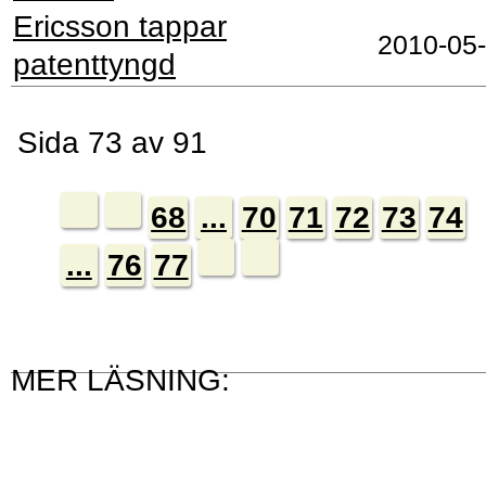
Ericsson tappar
2010‑05
patenttyngd
Sida 73 av 91
68
...
70
71
72
73
74
...
76
77