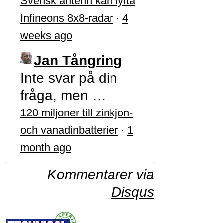
Svensk antenn kan lyfta
Infineons 8x8-radar
·
4
weeks ago
Jan Tångring
Inte svar på din
fråga, men …
120 miljoner till zinkjon-
och vanadinbatterier
·
1
month ago
Kommentarer via
Disqus