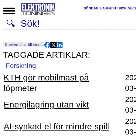
SÖNDAG 9 AUGUSTI 2026
VEC
Kopiera länk till sidan
Forskning
KTH gör mobilmast på
20
löpmeter
03
20
Energilagring utan vikt
03
20
AI-synkad el för mindre spill
03