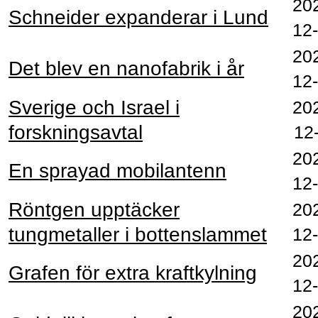
20
Schneider expanderar i Lund
12
20
Det blev en nanofabrik i år
12
Sverige och Israel i
20
forskningsavtal
12
20
En sprayad mobilantenn
12
Röntgen upptäcker
20
tungmetaller i bottenslammet
12
20
Grafen för extra kraftkylning
12
20