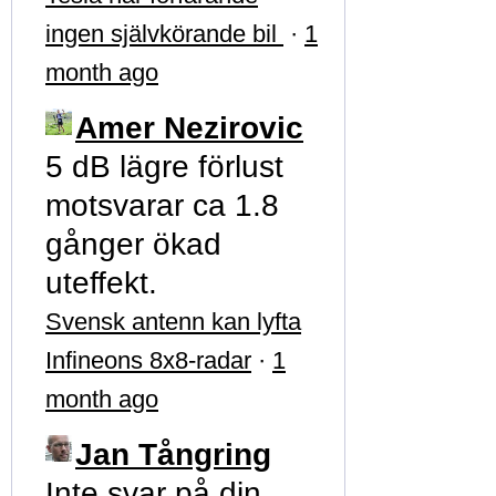
ingen självkörande bil
·
1
month ago
Amer Nezirovic
5 dB lägre förlust
motsvarar ca 1.8
gånger ökad
uteffekt.
Svensk antenn kan lyfta
Infineons 8x8-radar
·
1
month ago
Jan Tångring
Inte svar på din