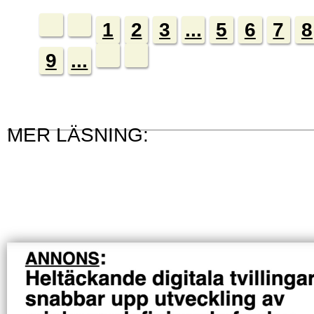
1
2
3
...
5
6
7
8
9
...