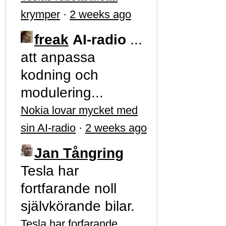
krymper
·
2 weeks ago
freak
AI-radio
...
att anpassa
kodning och
modulering...
Nokia lovar mycket med
sin AI-radio
·
2 weeks ago
Jan Tångring
Tesla har
fortfarande noll
självkörande bilar.
Tesla har forfarande