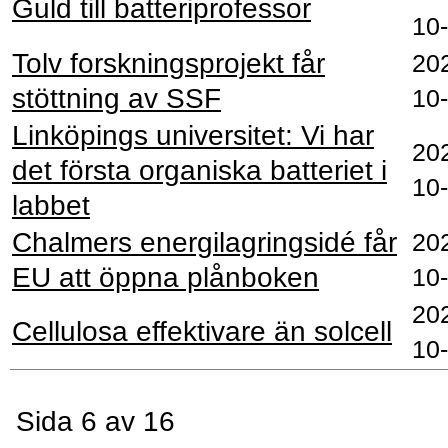
Guld till batteriprofessor
10
Tolv forskningsprojekt får
20
stöttning av SSF
10
Linköpings universitet: Vi har
20
det första organiska batteriet i
10
labbet
Chalmers energilagringsidé får
20
EU att öppna plånboken
10
20
Cellulosa effektivare än solcell
10
Sida 6 av 16