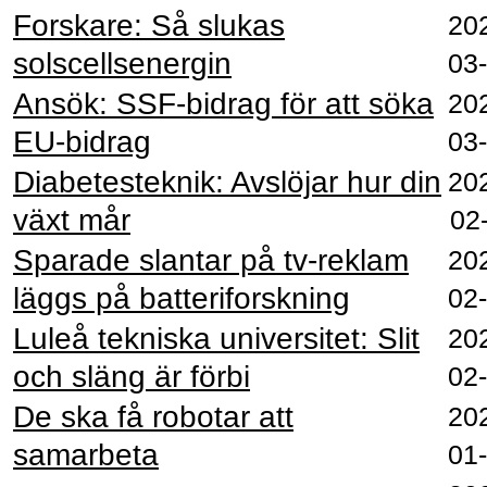
Forskare: Så slukas
20
solscellsenergin
03
Ansök: SSF-bidrag för att söka
20
EU-bidrag
03
Diabetesteknik: Avslöjar hur din
20
växt mår
02
Sparade slantar på tv-reklam
20
läggs på batteriforskning
02
Luleå tekniska universitet: Slit
20
och släng är förbi
02
De ska få robotar att
20
samarbeta
01