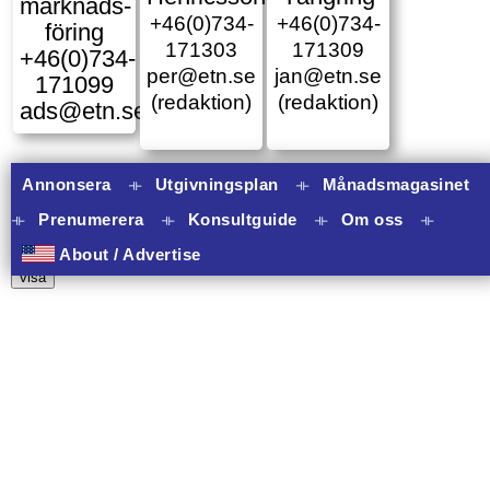
marknads­
+46(0)734-
+46(0)734-
föring
171303
171309
+46(0)734-
per@etn.se
jan@etn.se
171099
(redaktion)
(redaktion)
ads@etn.se
Annonsera
⟛
Utgivningsplan
⟛
Månadsmagasinet
⟛
Prenumerera
⟛
Konsultguide
⟛
Om oss
⟛
10 banners varav 10 har onclick.
About / Advertise