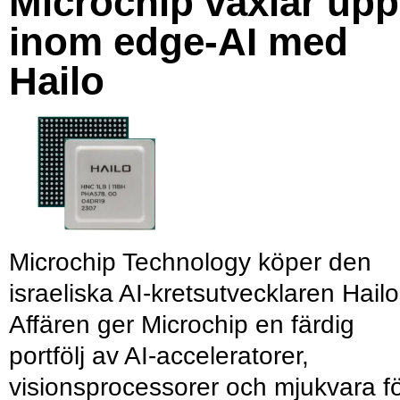
Microchip växlar upp
inom edge-AI med
Hailo
Microchip Technology köper den
israeliska AI-kretsutvecklaren Hailo
Affären ger Microchip en färdig
portfölj av AI-acceleratorer,
visionsprocessorer och mjukvara f