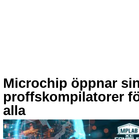
Microchip öppnar si
proffskompilatorer f
alla