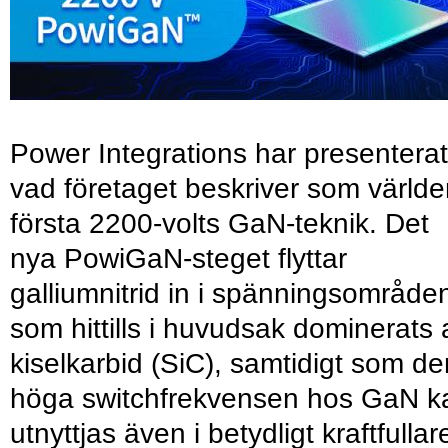
Power Integrations har presenterat
vad företaget beskriver som värld
första 2200-volts GaN-teknik. Det
nya PowiGaN-steget flyttar
galliumnitrid in i spänningsområde
som hittills i huvudsak dominerats 
kiselkarbid (SiC), samtidigt som de
höga switchfrekvensen hos GaN k
utnyttjas även i betydligt kraftfullar