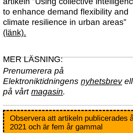
artikeln ”Using collective intelligen
to enhance demand flexibility and
climate resilience in urban areas”
(länk).
Prenumerera på
Elektroniktidningens
nyhetsbrev
ell
på vårt
magasin
.
Observera att artikeln publicerades 
2021 och är fem år gammal