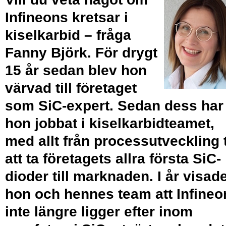
Infineons kretsar i
kiselkarbid – fråga
Fanny Björk. För drygt
15 år sedan blev hon
värvad till företaget
som SiC-expert. Sedan dess har
hon jobbat i kiselkarbidteamet,
med allt från process­utveckling t
att ta företagets allra första SiC-
dioder till marknaden. I år visad
hon och hennes team att Infineo
inte längre ligger efter inom