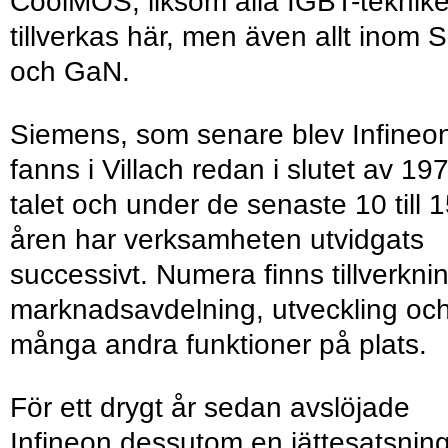
CoolMOS, liksom alla IGBT-teknike
tillverkas här, men även allt inom 
och GaN.
Siemens, som senare blev Infineo
fanns i Villach redan i slutet av 19
talet och under de senaste 10 till 
åren har verksamheten utvidgats
successivt. Numera finns tillverkni
marknadsavdelning, utveckling oc
många andra funktioner på plats.
För ett drygt år sedan avslöjade
Infineon dessutom en jättesatsning