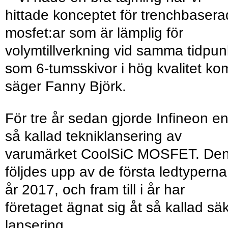
hittade konceptet för trenchbasera
mosfet:ar som är lämplig för
volymtillverkning vid samma tidpun
som 6-tumsskivor i hög kvalitet ko
säger Fanny Björk.
För tre år sedan gjorde Infineon e
så kallad tekniklansering av
varumärket CoolSiC MOSFET. De
följdes upp av de första ledtyperna
år 2017, och fram till i år har
företaget ägnat sig åt så kallad sä
lansering.