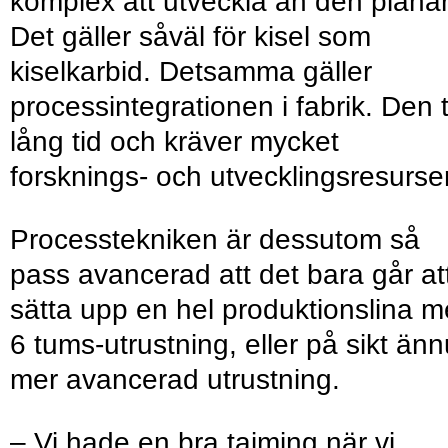
komplex att utveckla än den plana
Det gäller såväl för kisel som
kiselkarbid. Detsamma gäller
processintegrationen i fabrik. Den 
lång tid och kräver mycket
forsknings- och utvecklingsresurser
Processtekniken är dessutom så
pass avancerad att det bara går at
sätta upp en hel produktionslina 
6 tums-utrustning, eller på sikt änn
mer avancerad utrustning.
– Vi hade en bra tajming när vi