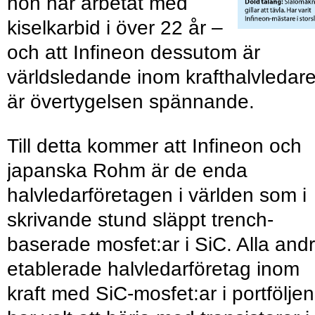
hon har arbetat med
kiselkarbid i över 22 år –
och att Infineon dessutom är
världsledande inom krafthalvledar
är övertygelsen spännande.
Till detta kommer att Infineon och
japanska Rohm är de enda
halvledarföretagen i världen som i
skrivande stund släppt trench-
baserade mosfet:ar i SiC. Alla and
etablerade halvledarföretag inom
kraft med SiC-mosfet:ar i portföljen