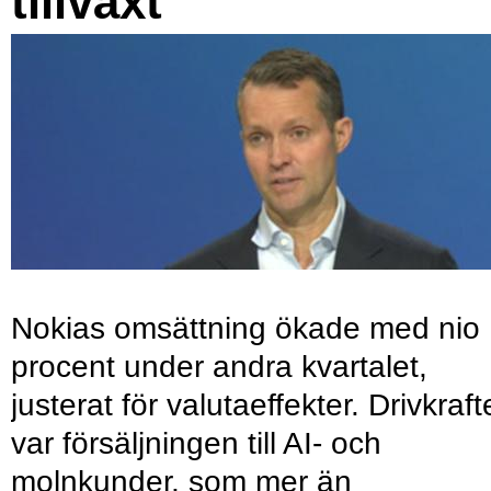
tillväxt
Nokias omsättning ökade med nio
procent under andra kvartalet,
justerat för valutaeffekter. Drivkraf
var försäljningen till AI- och
molnkunder, som mer än