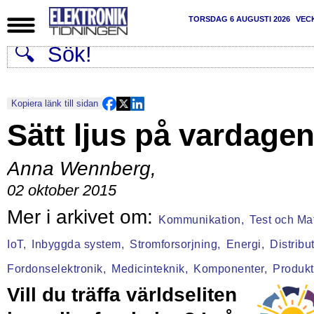
TORSDAG 6 AUGUSTI 2026
VEC
Kopiera länk till sidan
Sätt ljus på vardage
Anna Wennberg
,
02 oktober 2015
Kommunikation,
Test och Mat
IoT,
Inbyggda system,
Stromforsorjning,
Energi,
Distribu
Fordonselektronik,
Medicinteknik,
Komponenter,
Produkt
Vill du träffa världseliten