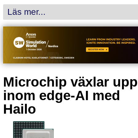
Läs mer...
Microchip växlar upp
inom edge-AI med
Hailo