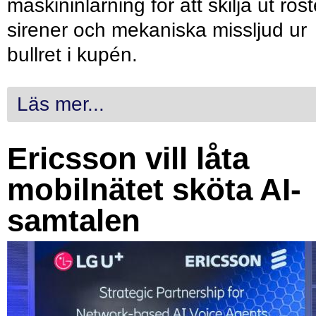
maskininlärning för att skilja ut röst
sirener och mekaniska missljud ur
bullret i kupén.
Läs mer...
Ericsson vill låta
mobilnätet sköta AI-
samtalen