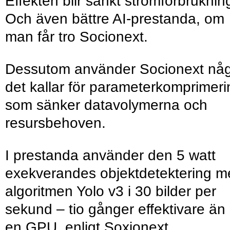
Effekten blir sänkt strömförbruknin
Och även bättre AI-prestanda, om
man får tro Socionext.
Dessutom använder Socionext nå
det kallar för parameterkomprimeri
som sänker datavolymerna och
resursbehoven.
I prestanda använder den 5 watt
exekverandes objektdetektering m
algoritmen Yolo v3 i 30 bilder per
sekund – tio gånger effektivare än
en GPU, enligt Soxionext.