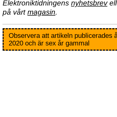
Elektroniktidningens
nyhetsbrev
ell
på vårt
magasin
.
Observera att artikeln publicerades 
2020 och är sex år gammal