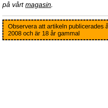
på vårt
magasin
.
Observera att artikeln publicerades 
2008 och är 18 år gammal