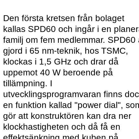
Den första kretsen från bolaget
kallas SPD60 och ingår i en plane
familj om fem medlemmar. SPD60 
gjord i 65 nm-teknik, hos TSMC,
klockas i 1,5 GHz och drar då
uppemot 40 W beroende på
tillämpning. I
utvecklingsprogramvaran finns do
en funktion kallad "power dial", so
gör att konstruktören kan dra ner
klockhastigheten och då få en
effektsänkning med kuben på