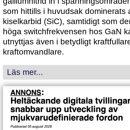
galliumnitrid in i spänningsområde
som hittills i huvudsak dominerats 
kiselkarbid (SiC), samtidigt som de
höga switchfrekvensen hos GaN k
utnyttjas även i betydligt kraftfullar
kraftomvandlare.
Läs mer...