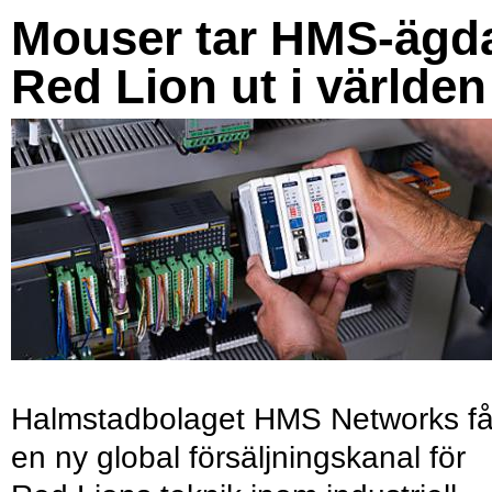
Mouser tar HMS-ägd
Red Lion ut i världen
Halmstadbolaget HMS Networks få
en ny global försäljningskanal för