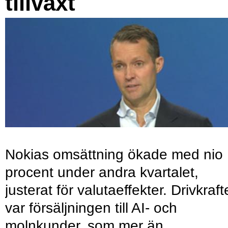
tillväxt
Nokias omsättning ökade med nio
procent under andra kvartalet,
justerat för valutaeffekter. Drivkraf
var försäljningen till AI- och
molnkunder, som mer än