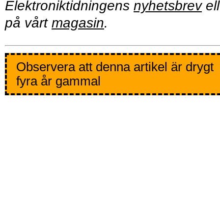
Elektroniktidningens
nyhetsbrev
ell
på vårt
magasin
.
Observera att denna artikel är drygt
fyra år gammal