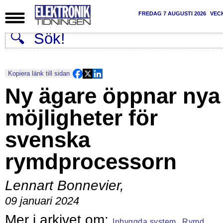
FREDAG 7 AUGUSTI 2026
VEC
Kopiera länk till sidan
Ny ägare öppnar nya
möjligheter för
svenska
rymdprocessorn
Lennart Bonnevier
,
09 januari 2024
Inbyggda system,
Rymd