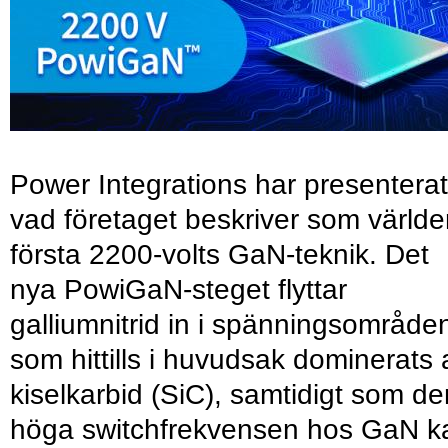
Power Integrations har presenterat
vad företaget beskriver som värld
första 2200-volts GaN-teknik. Det
nya PowiGaN-steget flyttar
galliumnitrid in i spänningsområde
som hittills i huvudsak dominerats 
kiselkarbid (SiC), samtidigt som de
höga switchfrekvensen hos GaN k