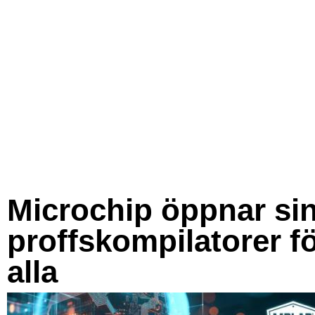
Microchip öppnar si
proffskompilatorer f
alla