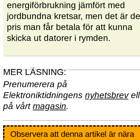
energiförbruk­ning jämfört med
jordbundna kretsar, men det är de
pris man får betala för att kunna
skicka ut datorer i rymden.
Prenumerera på
Elektroniktidningens
nyhetsbrev
ell
på vårt
magasin
.
Observera att denna artikel är nära