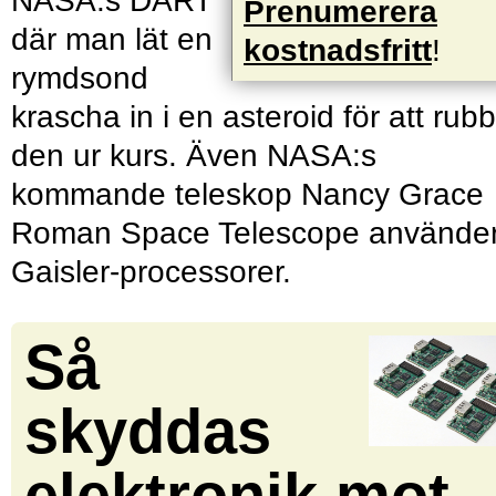
NASA:s DART
Prenumerera
där man lät en
kostnadsfritt
!
rymdsond
krascha in i en asteroid för att rub
den ur kurs. Även NASA:s
kommande teleskop Nancy Grace
Roman Space Telescope använde
Gaisler-processorer.
Så
skyddas
elektronik mot