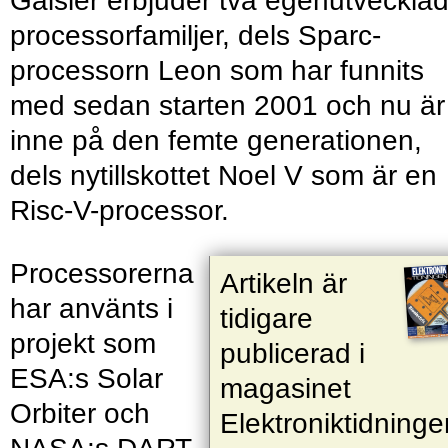
Gaisler erbjuder två egenutveckla
processorfamiljer, dels Sparc-
processorn Leon som har funnits
med sedan starten 2001 och nu är
inne på den femte generationen,
dels nytillskottet Noel V som är en
Risc-V-processor.
Processorerna
Artikeln är
har använts i
tidigare
projekt som
publicerad i
ESA:s Solar
magasinet
Orbiter och
Elektroniktidninge