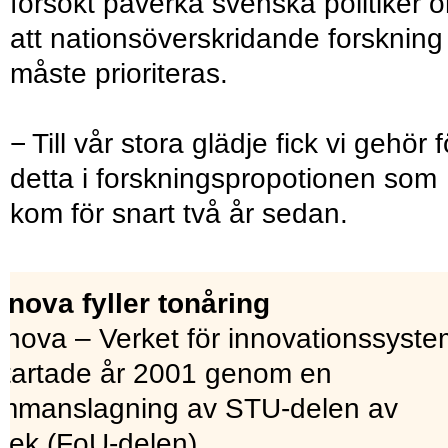
försökt påverka svenska politiker 
att nationsöverskridande forskning
måste prioriteras.
− Till vår stora glädje fick vi gehör f
detta i forskningspropotionen som
kom för snart två år sedan.
nnova fyller tonåring
nnova – Verket för innovationssyste
startade år 2001 genom en
mmanslagning av STU-delen av
tek (FoU-delen),