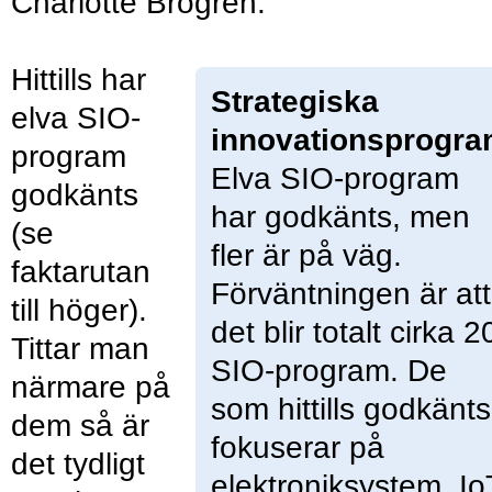
Charlotte Brogren.
Hittills har
Strategiska
elva SIO-
innovationsprogr
program
Elva SIO-program
godkänts
har godkänts, men
(se
fler är på väg.
faktarutan
Förväntningen är att
till höger).
det blir totalt cirka 2
Tittar man
SIO-program. De
närmare på
som hittills godkänts
dem så är
fokuserar på
det tydligt
elektroniksystem, Io