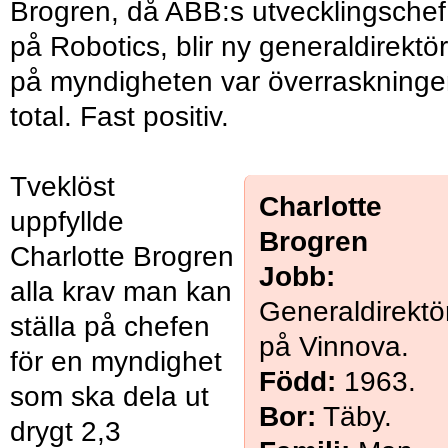
Brogren, då ABB:s utvecklingschef
på Robotics, blir ny generaldirektör
på myndigheten var överraskning
total. Fast positiv.
Tveklöst
Charlotte
uppfyllde
Brogren
Charlotte Brogren
Jobb:
alla krav man kan
Generaldirektö
ställa på chefen
på Vinnova.
för en myndighet
Född:
1963.
som ska dela ut
Bor:
Täby.
drygt 2,3