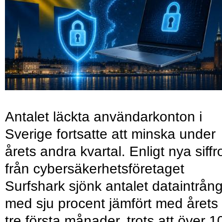
Antalet läckta användarkonton i
Sverige fortsatte att minska under
årets andra kvartal. Enligt nya siffr
från cybersäkerhetsföretaget
Surfshark sjönk antalet dataintrån
med sju procent jämfört med årets
tre första månader, trots att över 1