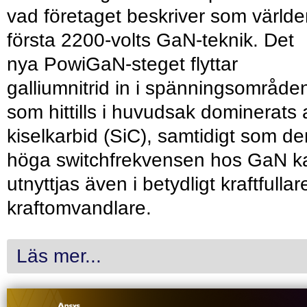
vad företaget beskriver som värld
första 2200-volts GaN-teknik. Det
nya PowiGaN-steget flyttar
galliumnitrid in i spänningsområde
som hittills i huvudsak dominerats 
kiselkarbid (SiC), samtidigt som de
höga switchfrekvensen hos GaN k
utnyttjas även i betydligt kraftfullar
kraftomvandlare.
Läs mer...