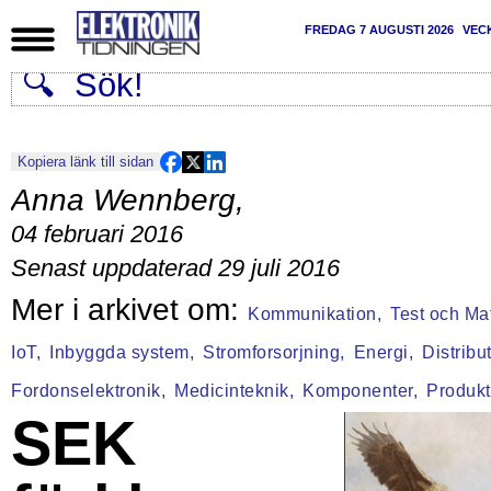
FREDAG 7 AUGUSTI 2026
VEC
Kopiera länk till sidan
Anna Wennberg
,
04 februari 2016
Senast uppdaterad 29 juli 2016
Kommunikation,
Test och Mat
IoT,
Inbyggda system,
Stromforsorjning,
Energi,
Distribu
Fordonselektronik,
Medicinteknik,
Komponenter,
Produkt
SEK