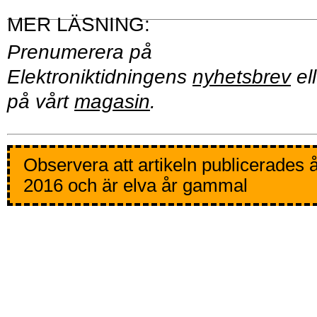
Prenumerera på
Elektroniktidningens
nyhetsbrev
ell
på vårt
magasin
.
Observera att artikeln publicerades 
2016 och är elva år gammal