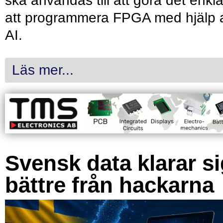
ska användas till att göra det enkl
att programmera FPGA med hjälp 
AI.
Läs mer...
Svensk data klarar s
bättre från hackarna