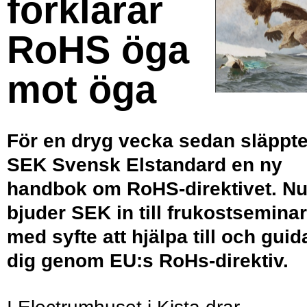
förklarar
RoHS öga
mot öga
För en dryg vecka sedan släppt
SEK Svensk Elstandard en ny
handbok om RoHS-direktivet. N
bjuder SEK in till frukostseminar
med syfte att hjälpa till och guid
dig genom EU:s RoHs-direktiv.