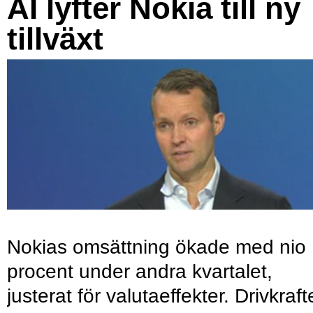
AI lyfter Nokia till ny
tillväxt
Nokias omsättning ökade med nio
procent under andra kvartalet,
justerat för valutaeffekter. Drivkraf