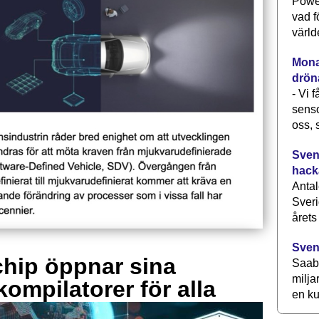
Power
vad f
värld
Monav
drön
- Vi 
senso
oss, 
Svens
hack
Antal
Sveri
årets
Sven
hip öppnar sina
Saab 
milja
kompilatorer för alla
en ku