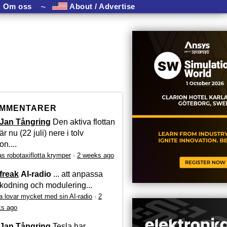
Om oss
⏦
About / Advertise
MMENTARER
Jan Tångring
Den aktiva flottan
är nu (22 juli) nere i tolv
on....
as robotaxiflotta krymper
·
2 weeks ago
freak
AI-radio
... att anpassa
kodning och modulering...
a lovar mycket med sin AI-radio
·
2
s ago
Jan Tångring
Tesla har