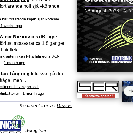
fortfarande noll självkörande
r.
a har forfarande ingen självkörande
·
4 weeks ago
Amer Nezirovic
5 dB lägre
förlust motsvarar ca 1.8 gånger
 uteffekt.
sk antenn kan lyfta Infineons 8x8-
r
·
1 month ago
Jan Tångring
Inte svar på din
fråga, men …
iljoner till zinkjon- och
dinbatterier
·
1 month ago
Kommentarer via
Disqus
Bidrag från