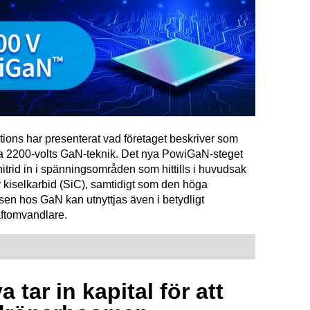
tions har presenterat vad företaget beskriver som
ta 2200-volts GaN-teknik. Det nya PowiGaN-steget
mnitrid in i spänningsområden som hittills i huvudsak
 kiselkarbid (SiC), samtidigt som den höga
sen hos GaN kan utnyttjas även i betydligt
raftomvandlare.
 tar in kapital för att