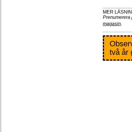
Prenumerera 
magasin
.
Observ
två år