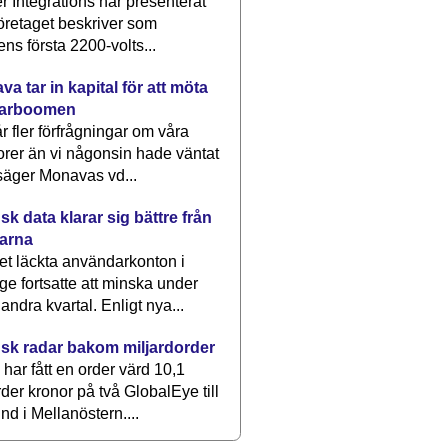
 Integrations har presenterat
öretaget beskriver som
ens första 2200-volts...
a tar in kapital för att möta
arboomen
får fler förfrågningar om våra
rer än vi någonsin hade väntat
säger Monavas vd...
k data klarar sig bättre från
arna
et läckta användarkonton i
ge fortsatte att minska under
 andra kvartal. Enligt nya...
sk radar bakom miljardorder
har fått en order värd 10,1
rder kronor på två GlobalEye till
nd i Mellanöstern....