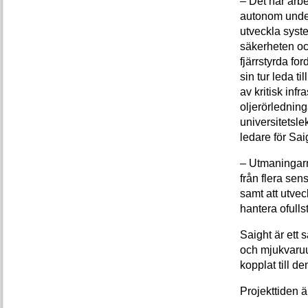
– Det här arbe
autonom under
utveckla syst
säkerheten oc
fjärrstyrda fo
sin tur leda ti
av kritisk infr
oljerörledning
universitetsle
ledare för Sai
– Utmaningarna
från flera sen
samt att utve
hantera ofulls
Saight är ett
och mjukvaruut
kopplat till d
Projekttiden ä