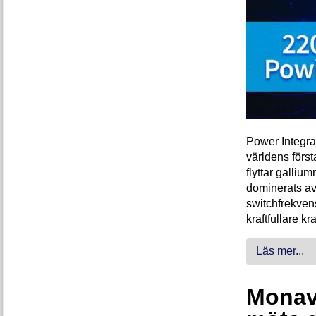
Power Integra
världens förs
flyttar galliu
dominerats av
switchfrekven
kraftfullare k
Läs mer...
Monava