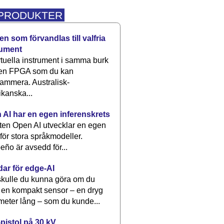
 PRODUKTER
n som förvandlas till valfria
rument
rtuella instrument i samma burk
 en FPGA som du kan
ammera. Australisk-
kanska...
 AI har en egen inferenskrets
tten Open AI utvecklar en egen
 för stora språkmodeller.
eño är avsedd för...
dar för edge-AI
kulle du kunna göra om du
 en kompakt sensor – en dryg
meter lång – som du kunde...
pistol på 30 kV