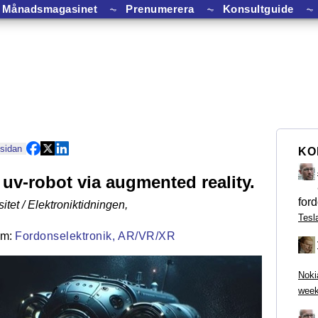
Månadsmagasinet
⏦
Prenumerera
⏦
Konsultguide
⏦
 sidan
KO
r uv-robot via augmented reality.
ford
itet / Elektroniktidningen
,
Tesl
Fordonselektronik,
AR/VR/XR
Noki
week