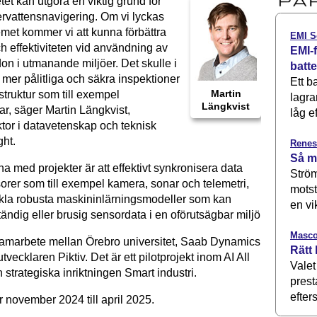
tet kan utgöra en viktig grund för
vattensnavigering. Om vi lyckas
emet kommer vi att kunna förbättra
EMI S
h effektiviteten vid användning av
EMI-f
rdon i utmanande miljöer. Det skulle i
batt
ll mer pålitliga och säkra inspektioner
Ett b
Martin
astruktur som till exempel
lagra
Längkvist
ar, säger Martin Längkvist,
låg ef
ktor i datavetenskap och teknisk
ght.
Renes
Så m
 med projekter är att effektivt synkronisera data
Ström
sorer som till exempel kamera, sonar och telemetri,
motst
ckla robusta maskininlärningsmodeller som kan
en vi
tändig eller brusig sensordata i en oförutsägbar miljö
Masco
 samarbete mellan Örebro universitet, Saab Dynamics
Rätt 
vecklaren Piktiv. Det är ett pilotprojekt inom AI All
Valet
en strategiska inriktningen Smart industri.
prest
efters
r november 2024 till april 2025.