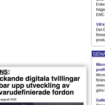
Enkel
högpr
EMC P
Vill 
Det G
föret
produ
SEN
Micr
proff
Micro
förän
utve
göra 
Galli