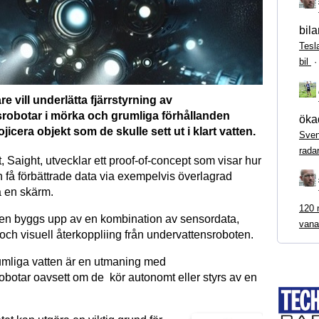
bila
Tesl
bil
e vill underlätta fjärrstyrning av
robotar i mörka och grumliga förhållanden
ökad
jicera objekt som de skulle sett ut i klart vatten.
Sven
rada
kt, Saight, utvecklar ett proof-of-concept som visar hur
n få förbättrade data via exempelvis överlagrad
å en skärm.
120 m
en byggs upp av en kombination av sensordata,
vana
 och visuell återkoppliing från undervattensroboten.
mliga vatten är en utmaning med
obotar oavsett om de kör autonomt eller styrs av en