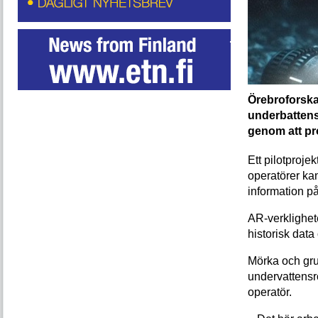
Örebroforskar
underbattens
genom att pro
Ett pilotproje
operatörer ka
information p
AR-verklighet
historisk data
Mörka och gru
undervattensr
operatör.