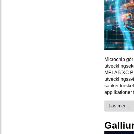
Microchip gör 
utvecklingsek
MPLAB XC Pro-
utvecklingssvi
sänker tröskel
applikationer 
Läs mer...
Galliu