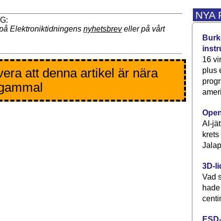
NYA
på Elektroniktidningens
nyhetsbrev
eller på vårt
Burke
inst
16 vi
era att denna artikel är nära
plus
progr
 gammal
ameri
Open
AI-jä
krets
Jalap
3D-li
Vad s
hade
centi
ESD-