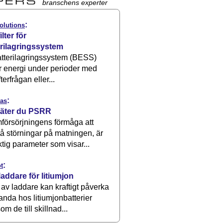
branschens experter
:
olutions
ilter för
erilagringssystem
atterilagringssystem (BESS)
r energi under perioder med
terfrågan eller...
:
as
äter du PSRR
försörjningens förmåga att
å störningar på matningen, är
ktig parameter som visar...
:
t
laddare för litiumjon
 av laddare kan kraftigt påverka
anda hos litiumjonbatterier
om de till skillnad...