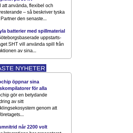
 att använda, flexibel och
esterande – så beskriver tyska
artner den senaste...
kyla batterier med spillmaterial
öteborgsbaserade upp­starts­
aget SHT vill använda spill från
ktionen av sina...
ASTE NYHETER
ochip öppnar sina
skompilatorer för alla
chip gör en betydande
dring av sitt
cklingsekosystem genom att
företagets...
umnitrid når 2200 volt