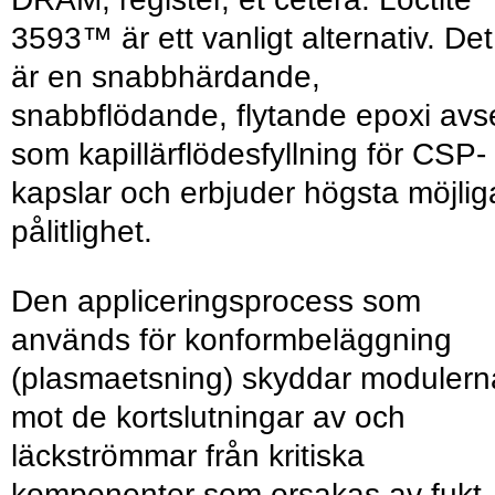
3593™ är ett vanligt alternativ. Det
är en snabbhärdande,
snabbflödande, flytande epoxi avs
som kapillärflödesfyllning för CSP-
kapslar och erbjuder högsta möjlig
pålitlighet.
Den appliceringsprocess som
används för konformbeläggning
(plasmaetsning) skyddar modulern
mot de kortslutningar av och
läckströmmar från kritiska
komponenter som orsakas av fukt,