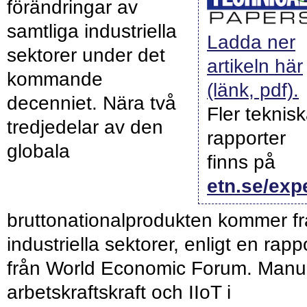
förändringar av
samtliga industriella
Ladda ner
sektorer under det
artikeln här
kommande
(länk, pdf).
decenniet. Nära två
Fler teknis
tredjedelar av den
rapporter
globala
finns på
etn.se/exp
bruttonationalprodukten kommer f
industriella sektorer, enligt en rapp
från World Economic Forum. Manue
arbetskraftskraft och IIoT i