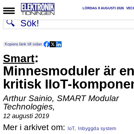
LÖRDAG 8 AUGUSTI 2026
VEC
Kopiera länk till sidan
:
Smart
Minnesmoduler är e
kritisk IIoT-kompone
Arthur Sainio, SMART Modular
Technologies
,
12 augusti 2019
IoT,
Inbyggda system