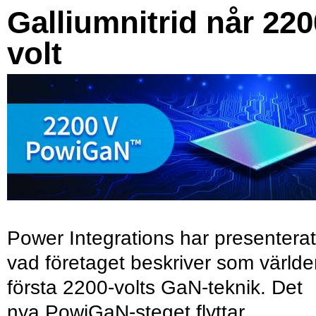
Galliumnitrid når 220
volt
Power Integrations har presenterat
vad företaget beskriver som värld
första 2200-volts GaN-teknik. Det
nya PowiGaN-steget flyttar