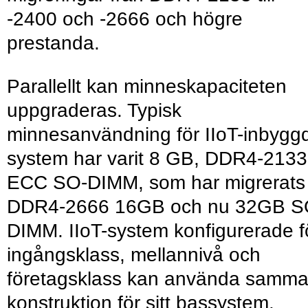
-2400 och -2666 och högre
prestanda.
Parallellt kan minneskapaciteten
uppgraderas. Typisk
minnesanvändning för IIoT-inbygg
system har varit 8 GB, DDR4-2133
ECC SO-DIMM, som har migrerats t
DDR4-2666 16GB och nu 32GB S
DIMM. IIoT-system konfigurerade f
ingångsklass, mellannivå och
företagsklass kan använda samm
konstruktion för sitt bassystem.