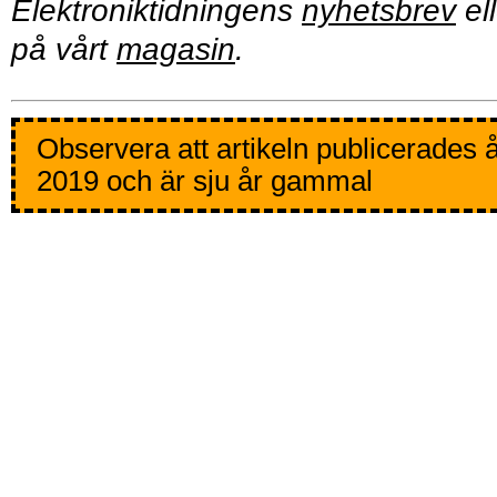
Elektroniktidningens
nyhetsbrev
ell
på vårt
magasin
.
Observera att artikeln publicerades 
2019 och är sju år gammal