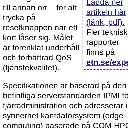
Ladda ner
till annan ort – för att
artikeln här
trycka på
(länk, pdf).
resetknappen när ett
Fler teknis
kort låser sig. Målet
rapporter
är förenklat underhåll
finns på
och förbättrad QoS
etn.se/exp
(tjänstekvalitet).
Specifikationen är baserad på den
befintliga serverstandarden IPMI fö
fjärradministration och adresserar i
synnerhet kantdatorsystem (edge
computing) baserade på COM-HP