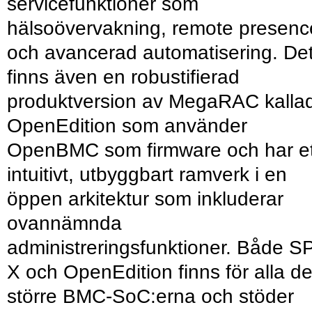
servicefunktioner som
hälsoövervakning, remote presenc
och avancerad automatisering. De
finns även en robustifierad
produktversion av MegaRAC kalla
OpenEdition som använder
OpenBMC som firmware och har et
intuitivt, utbyggbart ramverk i en
öppen arkitektur som inkluderar
ovannämnda
administreringsfunktioner. Både S
X och Open­Edition finns för alla d
större BMC-SoC:erna och stöder