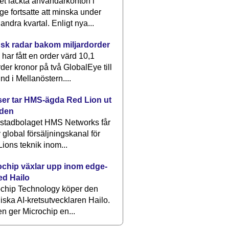
et läckta användarkonton i
ge fortsatte att minska under
 andra kvartal. Enligt nya...
sk radar bakom miljardorder
har fått en order värd 10,1
rder kronor på två GlobalEye till
nd i Mellanöstern....
er tar HMS-ägda Red Lion ut
lden
stadbolaget HMS Networks får
 global försäljningskanal för
ions teknik inom...
ochip växlar upp inom edge-
ed Hailo
ochip Technology köper den
liska AI-kretsutvecklaren Hailo.
en ger Microchip en...