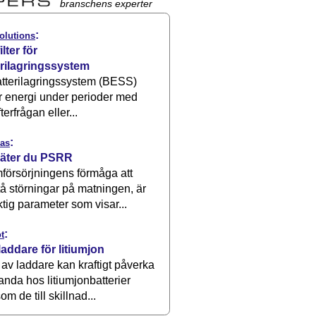
branschens experter
:
olutions
ilter för
erilagringssystem
atterilagringssystem (BESS)
r energi under perioder med
terfrågan eller...
:
as
äter du PSRR
försörjningens förmåga att
å störningar på matningen, är
ktig parameter som visar...
:
t
laddare för litiumjon
 av laddare kan kraftigt påverka
anda hos litiumjonbatterier
om de till skillnad...