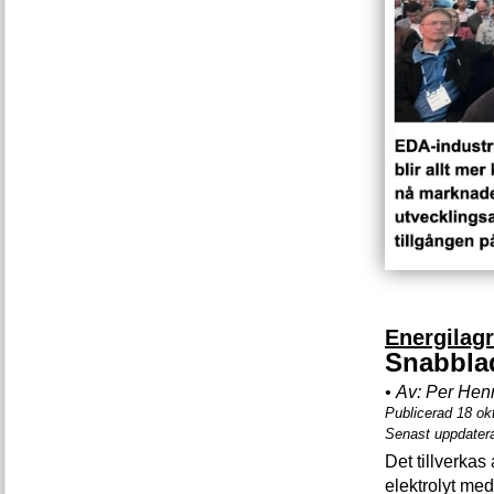
Energilag
Snabblad
•
Av:
Per Hen
Publicerad 18 ok
Senast uppdater
Det tillverkas
elektrolyt med 