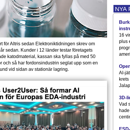
NYA
Burke
inst
16 vi
plus
ort för Altris sedan Elektroniktidningen skrev om
progr
t år ­sedan. Kunder i 12 länder testar företagets
ameri
de katodmaterial, kassan ska fyllas på med 50
or och så har fordonsindustrin seglat upp som en
Open
und vid sidan av stationär lagring.
AI-jä
krets
Jalap
3D-li
Vad s
hade
centi
ESD-