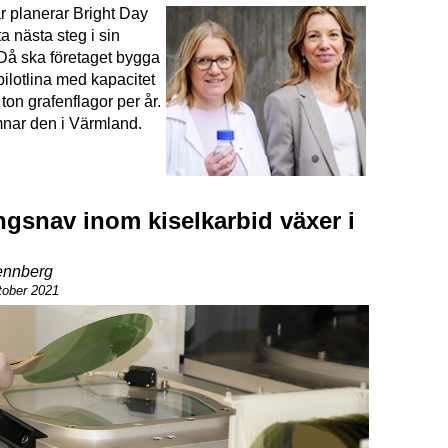
r planerar Bright Day
a nästa steg i sin
Då ska företaget bygga
 pilotlina med kapacitet
tt ton grafenflagor per år.
nar den i Värmland.
ngsnav inom kiselkarbid växer i
nnberg
tober 2021