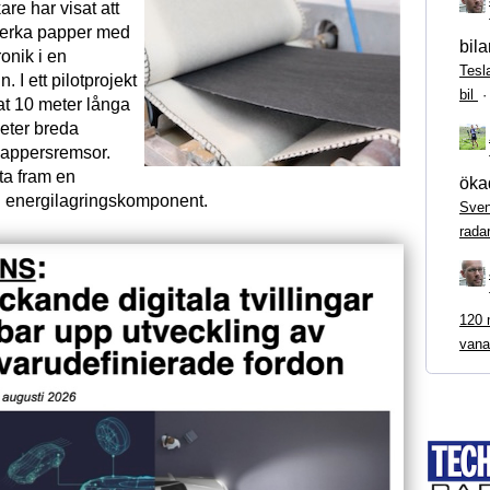
re har visat att
llverka papper med
bila
onik i en
Tesl
 I ett pilotprojekt
bil
kat 10 meter långa
eter breda
pappersremsor.
ta fram en
ökad
n energilagringskomponent.
Sven
rada
120 m
vana