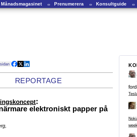
Månadsmagasinet
⏛
Prenumerera
⏛
Konsultguide
⏛
 sidan
KO
REPORTAGE
ford
Tesl
:
ringskoncept
 närmare elektroniskt papper på
Noki
week
rg
,