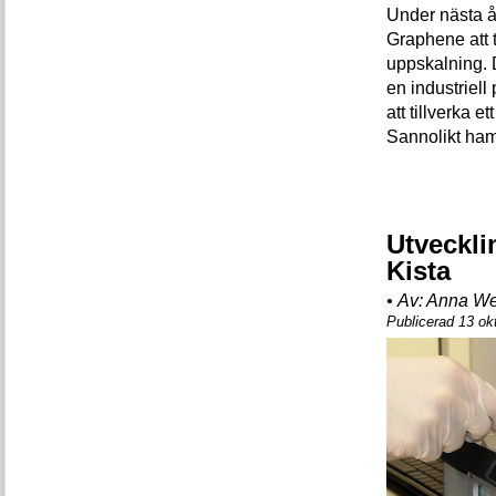
Under nästa å
Graphene att t
uppskalning. 
en industriell
att tillverka e
Sannolikt ham
Utveckli
Kista
•
Av:
Anna We
Publicerad 13 ok