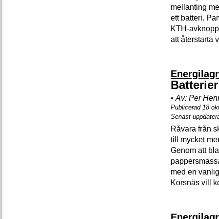
mellanting me
ett batteri. P
KTH-avknoppni
att åter­start
Energilag
Batterier
•
Av:
Per Hen
Publicerad 18 ok
Senast uppdater
Råvara från 
till mycket me
Genom att blan
pappersmassan 
med en vanlig
Korsnäs vill 
Energilag