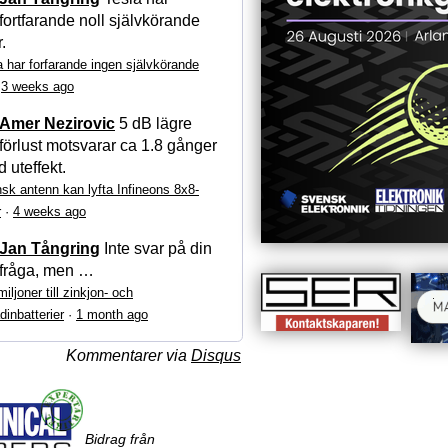
fortfarande noll självkörande
r.
a har forfarande ingen självkörande
·
3 weeks ago
Amer Nezirovic
5 dB lägre
förlust motsvarar ca 1.8 gånger
 uteffekt.
sk antenn kan lyfta Infineons 8x8-
r
·
4 weeks ago
Jan Tångring
Inte svar på din
fråga, men …
iljoner till zinkjon- och
dinbatterier
·
1 month ago
Kommentarer via
Disqus
Bidrag från