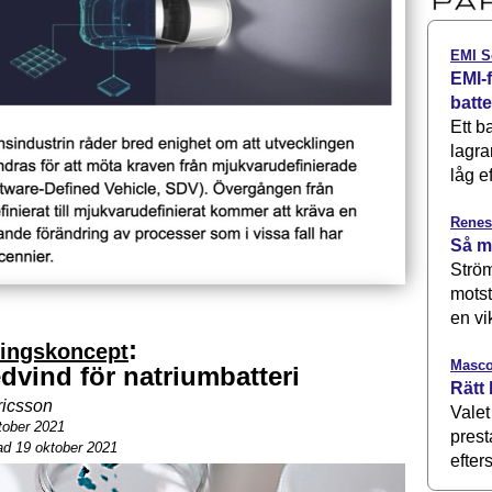
EMI S
EMI-f
batt
Ett b
lagra
låg ef
Renes
Så m
Ström
motst
en vi
:
ringskoncept
Masco
dvind för natriumbatteri
Rätt 
ricsson
Valet
tober 2021
prest
ad 19 oktober 2021
efters