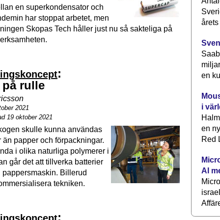
Antal
llan en superkondensator och
Sveri
andemin har stoppat arbetet, men
årets
ngen Skopas Tech håller just nu så sakteliga på
a verksamheten.
Sven
Saab 
milja
:
ringskoncept
en ku
 på rulle
Mous
ricsson
i vär
tober 2021
ad 19 oktober 2021
Halm
en ny
skogen skulle kunna användas
Red L
r än papper och förpackningar.
da i olika naturliga polymerer i
Micr
går det att tillverka batterier
AI m
 pappersmaskin. Billerud
Micr
kommersialisera tekniken.
israe
Affär
:
ringskoncept