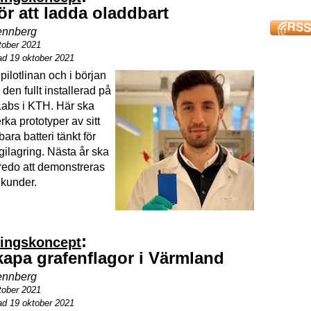
ör att ladda oladdbart
nnberg
tober 2021
ad 19 oktober 2021
pilotlinan och i början
 den fullt installerad på
abs i KTH. Här ska
rka prototyper av sitt
ra batteri tänkt för
gilagring. Nästa år ska
 redo att demonstreras
a kunder.
:
ringskoncept
skapa grafenflagor i Värmland
nnberg
tober 2021
ad 19 oktober 2021