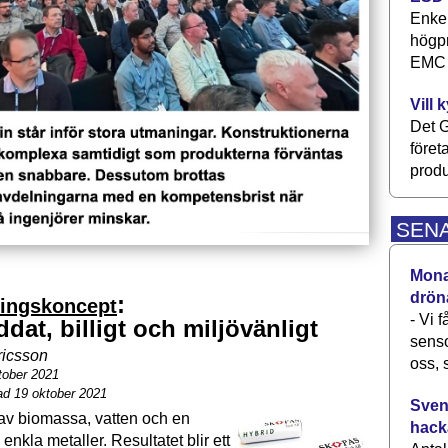
Enkel
högpr
EMC P
Vill 
Det G
föret
produ
SEN
Monav
drön
:
ringskoncept
- Vi 
dat, billigt och miljövänligt
senso
ricsson
oss, 
tober 2021
ad 19 oktober 2021
Svens
 av biomassa, vatten och en
hack
enkla metaller. Resultatet blir ett