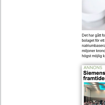
Det har gått f
bolaget för et
natriumbasera
miljoner kron
högst möjlig k