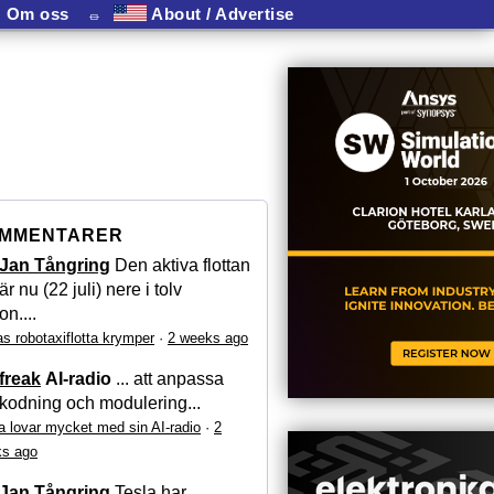
Om oss
⏛
About / Advertise
MMENTARER
Jan Tångring
Den aktiva flottan
är nu (22 juli) nere i tolv
on....
as robotaxiflotta krymper
·
2 weeks ago
freak
AI-radio
... att anpassa
kodning och modulering...
a lovar mycket med sin AI-radio
·
2
s ago
Jan Tångring
Tesla har