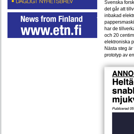
Svenska forska
det går att ti
inbakad elektr
pappersmaskin.
har de tillver
och 20 centim
elektroniska 
Nästa steg är 
prototyp av e