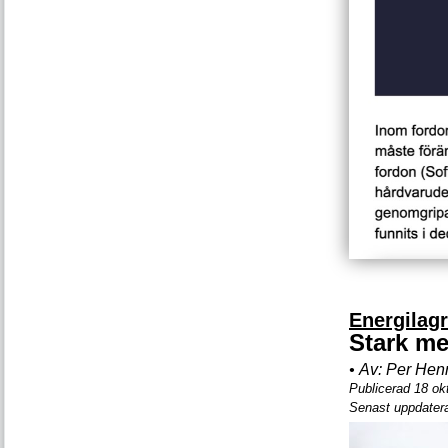
Energilag
Stark me
•
Av:
Per Hen
Publicerad 18 ok
Senast uppdater