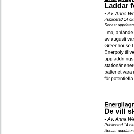
Laddar f
•
Av:
Anna We
Publicerad 14 ok
Senast uppdater
I maj anlände 
av augusti var
Greenhouse L
Enerpoly tillve
uppladdningsba
stationär ener
batteriet vara
för potentiell
Energilag
De vill 
•
Av:
Anna We
Publicerad 14 ok
Senast uppdater