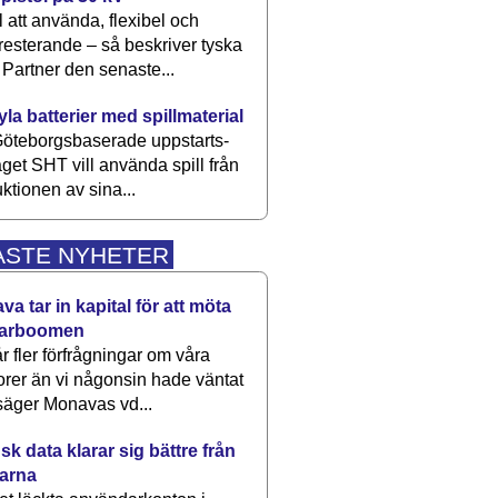
 att använda, flexibel och
esterande – så beskriver tyska
artner den senaste...
kyla batterier med spillmaterial
öteborgsbaserade upp­starts­
aget SHT vill använda spill från
ktionen av sina...
ASTE NYHETER
a tar in kapital för att möta
arboomen
får fler förfrågningar om våra
rer än vi någonsin hade väntat
säger Monavas vd...
k data klarar sig bättre från
arna