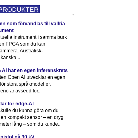
 PRODUKTER
n som förvandlas till valfria
rument
rtuella instrument i samma burk
 en FPGA som du kan
ammera. Australisk-
kanska...
 AI har en egen inferenskrets
tten Open AI utvecklar en egen
 för stora språkmodeller.
eño är avsedd för...
dar för edge-AI
kulle du kunna göra om du
 en kompakt sensor – en dryg
meter lång – som du kunde...
pistol på 30 kV