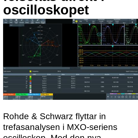
oscilloskopet
Rohde & Schwarz flyttar in
trefasanalysen i MXO-seriens
oscilloskop. Med den nya