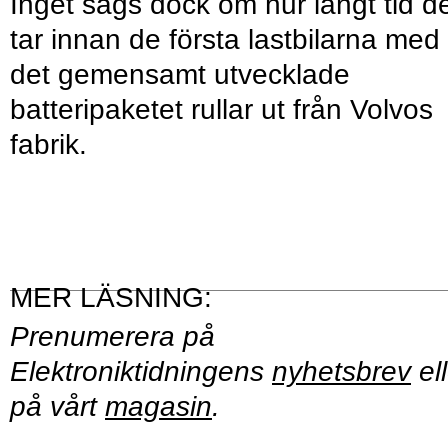
Inget sägs dock om hur långt tid d
tar innan de första lastbilarna med
det gemensamt utvecklade
batteripaketet rullar ut från Volvos
fabrik.
Prenumerera på
Elektroniktidningens
nyhetsbrev
ell
på vårt
magasin
.