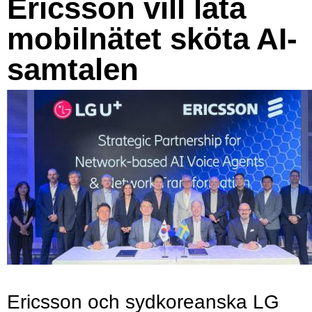
Ericsson vill låta
mobilnätet sköta AI-
samtalen
Ericsson och sydkoreanska LG