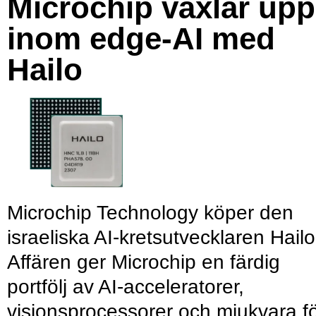
Microchip växlar upp
inom edge-AI med
Hailo
Microchip Technology köper den
israeliska AI-kretsutvecklaren Hailo
Affären ger Microchip en färdig
portfölj av AI-acceleratorer,
visionsprocessorer och mjukvara f