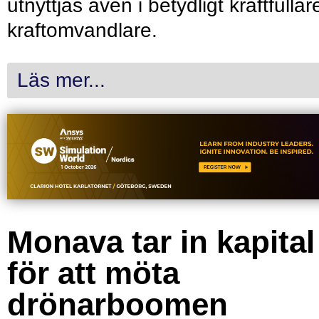
utnyttjas även i betydligt kraftfullar
kraftomvandlare.
Läs mer...
Monava tar in kapital
för att möta
drönarboomen