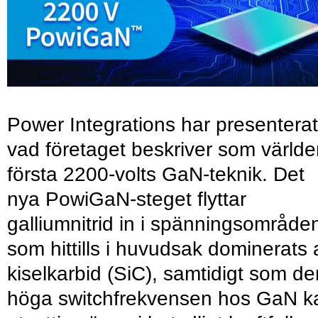
Power Integrations har presenterat
vad företaget beskriver som värld
första 2200-volts GaN-teknik. Det
nya PowiGaN-steget flyttar
galliumnitrid in i spänningsområde
som hittills i huvudsak dominerats 
kiselkarbid (SiC), samtidigt som de
höga switchfrekvensen hos GaN k