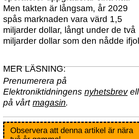
Men takten är långsam, år 2029
spås marknaden vara värd 1,5
miljarder dollar, långt under de två
miljarder dollar som den nådde ifjol
Prenumerera på
Elektroniktidningens
nyhetsbrev
ell
på vårt
magasin
.
Observera att denna artikel är nära