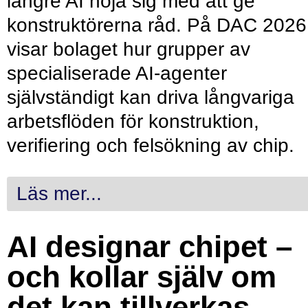
längre AI nöja sig med att ge
konstruktörerna råd. På DAC 2026
visar bolaget hur grupper av
specialiserade AI-agenter
självständigt kan driva långvariga
arbetsflöden för konstruktion,
verifiering och felsökning av chip.
Läs mer...
AI designar chipet –
och kollar själv om
det kan tillverkas