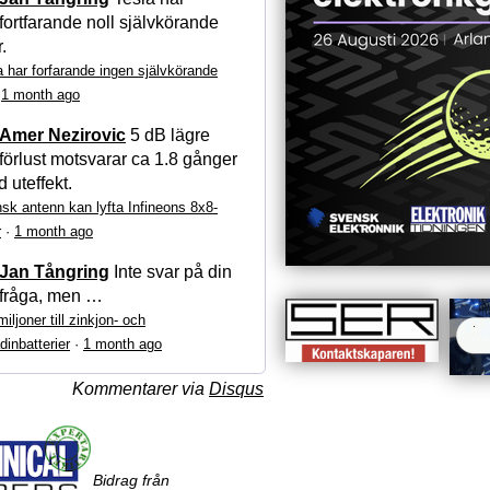
fortfarande noll självkörande
r.
a har forfarande ingen självkörande
·
1 month ago
Amer Nezirovic
5 dB lägre
förlust motsvarar ca 1.8 gånger
 uteffekt.
sk antenn kan lyfta Infineons 8x8-
r
·
1 month ago
Jan Tångring
Inte svar på din
fråga, men …
iljoner till zinkjon- och
dinbatterier
·
1 month ago
Kommentarer via
Disqus
Bidrag från