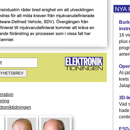
NYA
Burke
inst
16 vi
plus
progr
ameri
Open
AI-jä
krets
Jalap
ration
3D-li
ring
Vad s
troniktidningen
hade
centi
ESD-