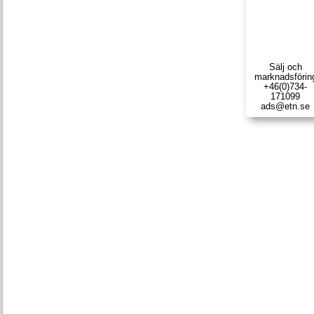
Sälj och
marknads­förin
+46(0)734-
171099
ads@etn.se