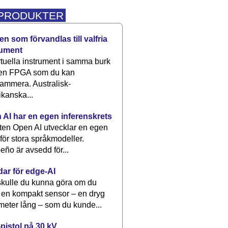
 PRODUKTER
n som förvandlas till valfria
rument
rtuella instrument i samma burk
 en FPGA som du kan
ammera. Australisk-
kanska...
 AI har en egen inferenskrets
tten Open AI utvecklar en egen
 för stora språkmodeller.
eño är avsedd för...
dar för edge-AI
kulle du kunna göra om du
 en kompakt sensor – en dryg
meter lång – som du kunde...
pistol på 30 kV