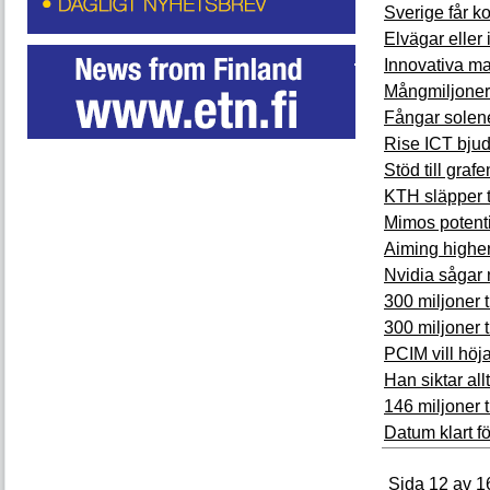
Sverige får ko
Elvägar eller 
Innovativa ma
Mångmiljoner 
Fångar solene
Rise ICT bjude
Stöd till gra
KTH släpper 
Mimos potenti
Aiming higher
Nvidia sågar 
300 miljoner t
300 miljoner 
PCIM vill höj
Han siktar all
146 miljoner t
Datum klart 
Sida 12 av 1