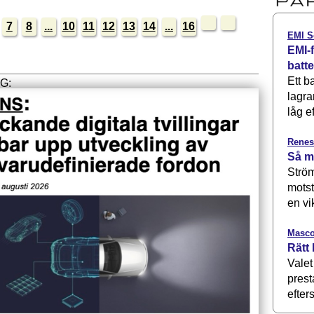
7
8
...
10
11
12
13
14
...
16
EMI S
EMI-f
batt
Ett b
lagra
låg ef
Renes
Så m
Ström
motst
en vi
Masco
Rätt 
Valet
prest
efters