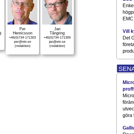
Enkel
högpr
EMC P
Per
Jan
Vill 
g
Henricsson
Tångring
Det G
+46(0)734-171303
+46(0)734-171309
per@etn.se
jan@etn.se
föret
(redaktion)
(redaktion)
produ
SEN
Micr
proff
Micro
förän
utve
göra 
Galli