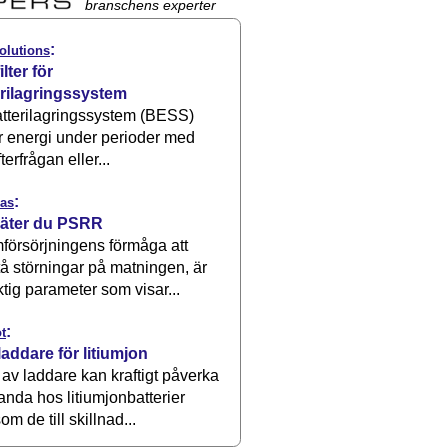
branschens experter
:
olutions
ilter för
erilagringssystem
atterilagringssystem (BESS)
r energi under perioder med
terfrågan eller...
:
as
äter du PSRR
försörjningens förmåga att
å störningar på matningen, är
ktig parameter som visar...
:
t
laddare för litiumjon
 av laddare kan kraftigt påverka
anda hos litiumjonbatterier
om de till skillnad...