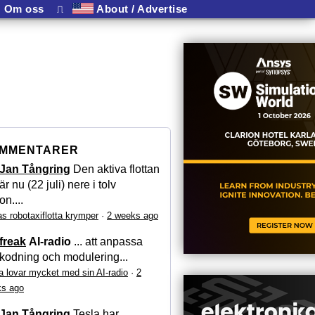
Om oss
⎍
About / Advertise
MMENTARER
Jan Tångring
Den aktiva flottan
är nu (22 juli) nere i tolv
on....
as robotaxiflotta krymper
·
2 weeks ago
freak
AI-radio
... att anpassa
kodning och modulering...
a lovar mycket med sin AI-radio
·
2
s ago
Jan Tångring
Tesla har