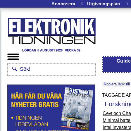
Annonsera
⎍
Utgivningsplan
⎍
LÖRDAG 8 AUGUSTI 2026
VECKA 32
Guide
Kopiera länk till
Forsknin
Cevt och Cha
Minimal batter
Intel invester