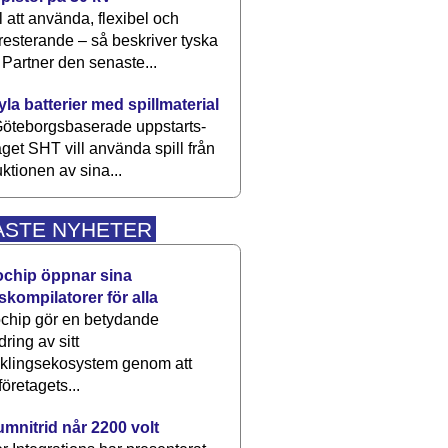
 att använda, flexibel och
esterande – så beskriver tyska
artner den senaste...
kyla batterier med spillmaterial
öteborgsbaserade upp­starts­
aget SHT vill använda spill från
ktionen av sina...
ASTE NYHETER
ochip öppnar sina
skompilatorer för alla
chip gör en betydande
dring av sitt
cklingsekosystem genom att
företagets...
umnitrid når 2200 volt