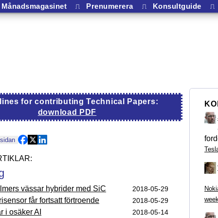
Månadsmagasinet
⎍
Prenumerera
⎍
Konsultguide
⎍
lines for contributing Technical Papers:
KO
download PDF
ford
 sidan
Tesl
g
lmers vässar hybrider med SiC
2018-05-29
Noki
week
isensor får fortsatt förtroende
2018-05-29
ar i osäker AI
2018-05-14