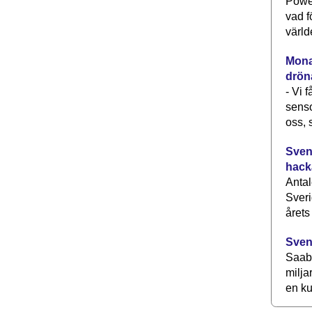
Power
vad f
värld
Monav
drön
- Vi 
senso
oss, 
Svens
hack
Antal
Sveri
årets
Sven
Saab 
milja
en ku