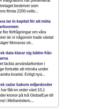
 Integrations har presenterat
öretaget beskriver som
ens första 2200-volts...
a tar in kapital för att möta
arboomen
får fler förfrågningar om våra
rer än vi någonsin hade väntat
säger Monavas vd...
k data klarar sig bättre från
arna
et läckta användarkonton i
ge fortsatte att minska under
 andra kvartal. Enligt nya...
sk radar bakom miljardorder
har fått en order värd 10,1
rder kronor på två GlobalEye till
nd i Mellanöstern....