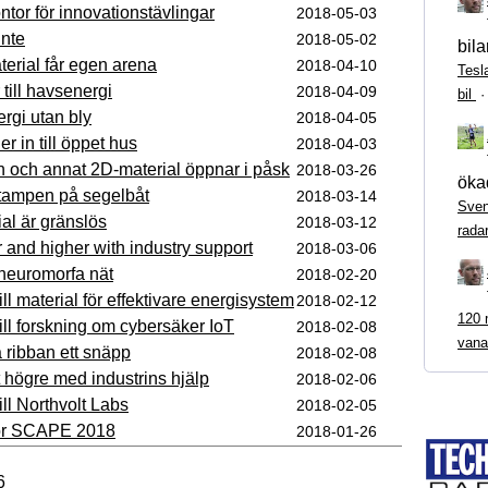
ntor för innovationstävlingar
2018-05-03
inte
2018-05-02
bila
terial får egen arena
2018-04-10
Tesl
till havsenergi
2018-04-09
bil
rgi utan bly
2018-04-05
r in till öppet hus
2018-04-03
fen och annat 2D-material öppnar i påsk
2018-03-26
ökad
tampen på segelbåt
2018-03-14
Sven
al är gränslös
2018-03-12
rada
 and higher with industry support
2018-03-06
neuromorfa nät
2018-02-20
ill material för effektivare energisystem
2018-02-12
120 m
till forskning om cybersäker IoT
2018-02-08
vana
a ribban ett snäpp
2018-02-08
t högre med industrins hjälp
2018-02-06
ill Northvolt Labs
2018-02-05
för SCAPE 2018
2018-01-26
6