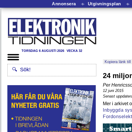
Annonsera
⟛
Utgivningsplan
⟛
TORSDAG 6 AUGUSTI 2026
VECKA 32
Kopiera länk till
24 miljon
Per Henricss
12 juni 2015
Senast uppdatera
Inbyggda sys
Fordonselekt