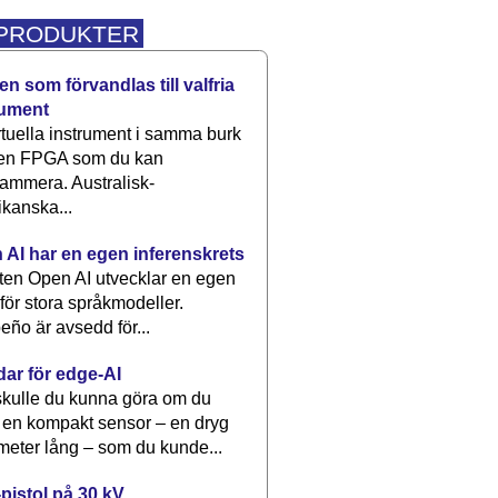
 PRODUKTER
n som förvandlas till valfria
rument
rtuella instrument i samma burk
 en FPGA som du kan
ammera. Australisk-
kanska...
 AI har en egen inferenskrets
tten Open AI utvecklar en egen
 för stora språkmodeller.
eño är avsedd för...
dar för edge-AI
kulle du kunna göra om du
 en kompakt sensor – en dryg
meter lång – som du kunde...
pistol på 30 kV