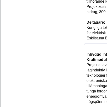
tillhörande k
Projektkost
bidrag, 300
Deltagare:
Kungliga te
för elektris
Eskilstuna E
Inbyggd In
Kraftmodu
Projektet avs
låginduktiv
teknologier 
elektroniska
tillämpningar
tunga fordo
energiomvan
högspänning