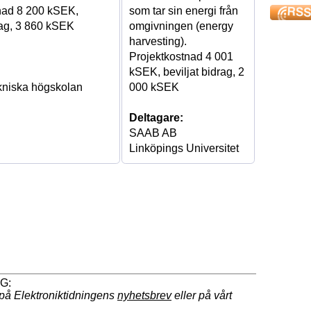
nad 8 200 kSEK,
som tar sin energi från
rag, 3 860 kSEK
omgivningen (energy
harvesting).
Projektkostnad 4 001
kSEK, beviljat bidrag, 2
kniska högskolan
000 kSEK
Deltagare:
SAAB AB
Linköpings Universitet
på Elektroniktidningens
nyhetsbrev
eller på vårt