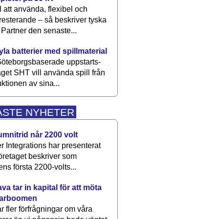
 att använda, flexibel och
esterande – så beskriver tyska
artner den senaste...
kyla batterier med spillmaterial
öteborgsbaserade upp­starts­
aget SHT vill använda spill från
ktionen av sina...
ASTE NYHETER
umnitrid når 2200 volt
 Integrations har presenterat
öretaget beskriver som
ens första 2200-volts...
a tar in kapital för att möta
arboomen
får fler förfrågningar om våra