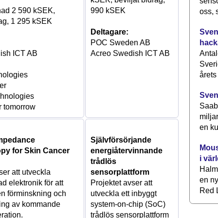
senso
nad 2 590 kSEK,
990 kSEK
oss, 
rag, 1 295 kSEK
Svens
Deltagare:
hack
POC Sweden AB
Antal
ish ICT AB
Acreo Swedish ICT AB
Sveri
årets
ologies
er
Sven
chnologies
Saab 
or tomorrow
milja
en ku
 Impedance
Självförsörjande
Mous
py for Skin Cancer
energiåtervinnande
i vär
trådlös
Halm
ser att utveckla
sensorplattform
en ny
d elektronik för att
Projektet avser att
Red L
en förminskning och
utveckla ett inbyggt
ring av kommande
system-on-chip (SoC)
ration.
trådlös sensorplattform