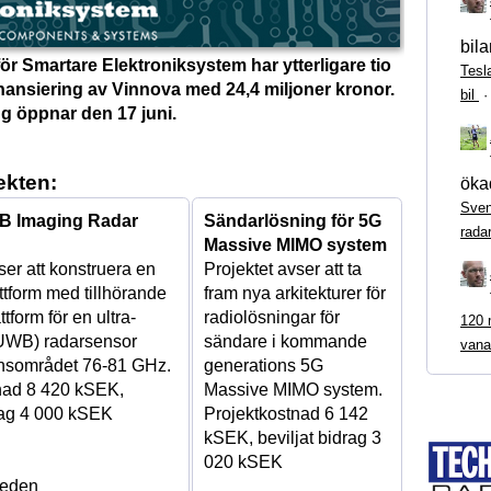
bila
r Smartare Elektroniksystem har ytterligare tio
Tesl
finansiering av Vinnova med 24,4 miljoner kronor.
bil
ng öppnar den 17 juni.
ekten:
ökad
Sven
B Imaging Radar
Sändarlösning för 5G
rada
Massive MIMO system
ser att konstruera en
Projektet avser att ta
ttform med tillhörande
fram nya arkitekturer för
tform för en ultra-
radiolösningar för
120 m
UWB) radarsensor
sändare i kommande
vana
nsområdet 76-81 GHz.
generations 5G
nad 8 420 kSEK,
Massive MIMO system.
drag 4 000 kSEK
Projektkostnad 6 142
kSEK, beviljat bidrag 3
020 kSEK
eden