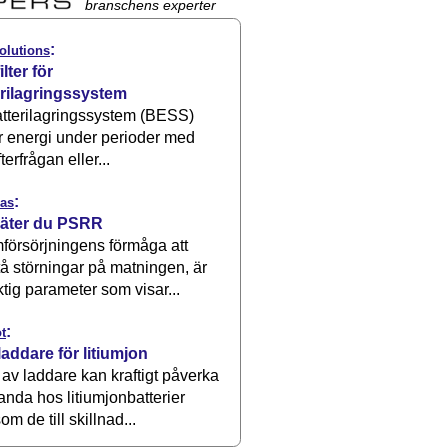
branschens experter
:
olutions
ilter för
erilagringssystem
atterilagringssystem (BESS)
r energi under perioder med
terfrågan eller...
:
as
äter du PSRR
försörjningens förmåga att
å störningar på matningen, är
ktig parameter som visar...
:
t
laddare för litiumjon
 av laddare kan kraftigt påverka
anda hos litiumjonbatterier
om de till skillnad...