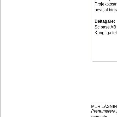
Projektkost
beviljat bid
Deltagare:
Scibase AB
Kungliga te
Prenumerera 
magasin
.