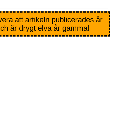
era att artikeln publicerades år
ch är drygt elva år gammal