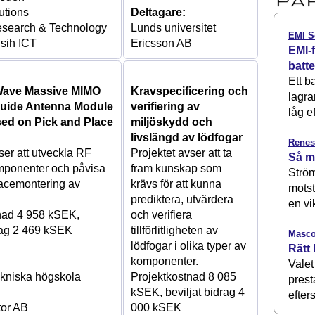
utions
Deltagare:
earch & Technology
Lunds universitet
EMI S
sih ICT
Ericsson AB
EMI-f
batt
Ett b
 Wave Massive MIMO
Kravspecificering och
lagra
uide Antenna Module
verifiering av
låg ef
ed on Pick and Place
miljöskydd och
livslängd av lödfogar
Renes
ser att utveckla RF
Projektet avser att ta
Så m
mponenter och påvisa
fram kunskap som
Ström
lacemontering av
krävs för att kunna
motst
prediktera, utvärdera
en vi
nad 4 958 kSEK,
och verifiera
drag 2 469 kSEK
tillförlitligheten av
Masco
lödfogar i olika typer av
Rätt 
komponenter.
Valet
kniska högskola
Projektkostnad 8 085
prest
kSEK, beviljat bidrag 4
efters
tor AB
000 kSEK