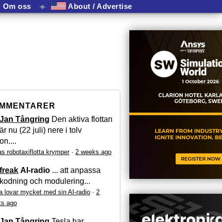
Om oss
⟛
About / Advertise
MMENTARER
Jan Tångring
Den aktiva flottan
är nu (22 juli) nere i tolv
on....
as robotaxiflotta krymper
·
2 weeks ago
freak
AI-radio
... att anpassa
kodning och modulering...
a lovar mycket med sin AI-radio
·
2
s ago
Jan Tångring
Tesla har