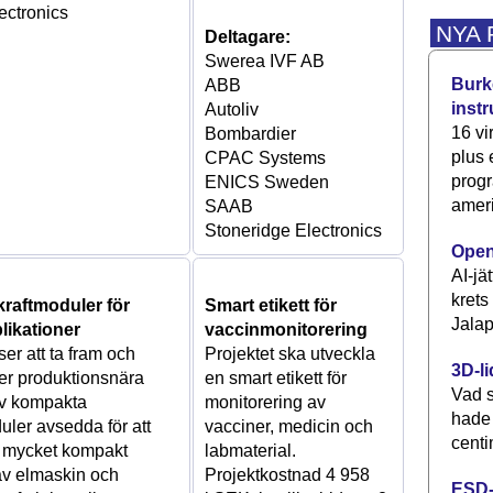
ectronics
NYA
Deltagare:
Swerea IVF AB
Burke
ABB
inst
Autoliv
16 vi
Bombardier
plus
CPAC Systems
progr
ENICS Sweden
ameri
SAAB
Stoneridge Electronics
Open
AI-jä
krets
raftmoduler för
Smart etikett för
Jalap
likationer
vaccinmonitorering
ser att ta fram och
Projektet ska utveckla
3D-li
er produktionsnära
en smart etikett för
Vad s
av kompakta
monitorering av
hade
uler avsedda för att
vacciner, medicin och
centi
n mycket kompakt
labmaterial.
 av elmaskin och
Projektkostnad 4 958
ESD-