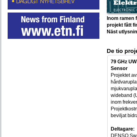
Inom ramen fö
projekt fått 
Näst utlysni
De tio proj
79 GHz UW
Sensor
Projektet av
hårdvarupla
mjukvaruplat
wideband (
inom frekve
Projektkost
beviljat bi
Deltagare:
DENSO Sw