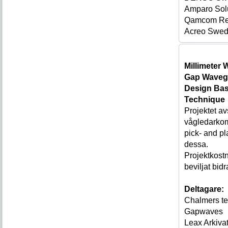
Amparo Sol
Qamcom Res
Acreo Swed
Millimeter
Gap Waveg
Design Bas
Technique
Projektet av
vågledarko
pick- and p
dessa.
Projektkost
beviljat bi
Deltagare:
Chalmers te
Gapwaves
Leax Arkiva