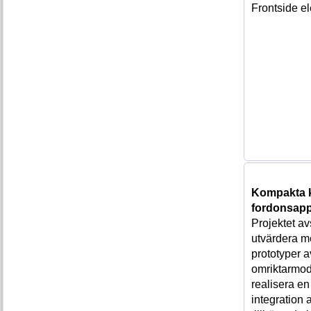
Frontside el
Kompakta k
fordonsapp
Projektet av
utvärdera m
prototyper 
omriktarmod
realisera e
integration