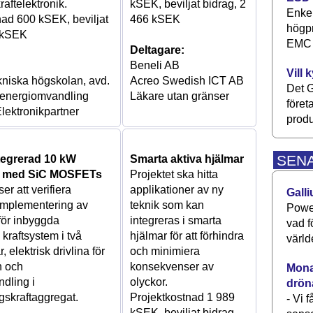
raftelektronik.
kSEK, beviljat bidrag, 2
Enkel
nad 600 kSEK, beviljat
466 kSEK
högpr
 kSEK
EMC P
Deltagare:
Beneli AB
Vill 
kniska högskolan, avd.
Acreo Swedish ICT AB
Det G
k energiomvandling
Läkare utan gränser
föret
lektronikpartner
produ
SEN
tegrerad 10 kW
Smarta aktiva hjälmar
l med SiC MOSFETs
Projektet ska hitta
er att verifiera
applikationer av ny
Galli
 implementering av
teknik som kan
Power
för inbyggda
integreras i smarta
vad f
 kraftsystem i två
hjälmar för att förhindra
värld
, elektrisk drivlina för
och minimiera
n och
konsekvenser av
Monav
dling i
olyckor.
drön
skraftaggregat.
Projektkostnad 1 989
- Vi 
kSEK, beviljat bidrag,