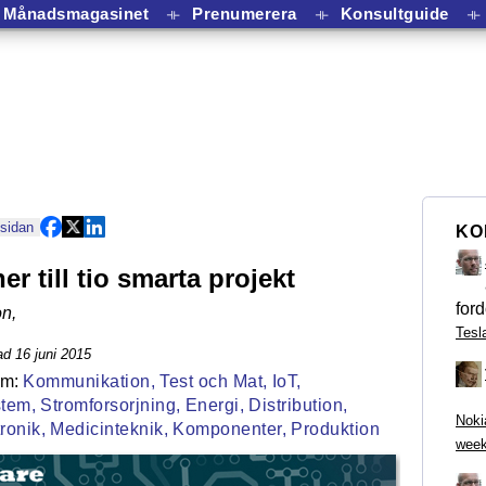
Månadsmagasinet
⟛
Prenumerera
⟛
Konsultguide
⟛
 sidan
KO
er till tio smarta projekt
ford
on
,
Tesl
d 16 juni 2015
Kommunikation,
Test och Mat,
IoT,
tem,
Stromforsorjning,
Energi,
Distribution,
Noki
ronik,
Medicinteknik,
Komponenter,
Produktion
week