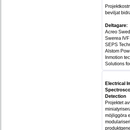
Projektkost
beviljat bid
Deltagare:
Acreo Swed
Swerea IVF
SEPS Techn
Alstom Pow
Inmotion te
Solutions f
Electrical
Spectrosco
Detection
Projektet av
miniatyrisera
möjliggöra 
modularise
produktgene