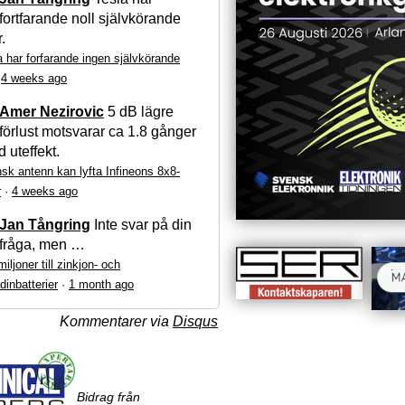
fortfarande noll självkörande
r.
a har forfarande ingen självkörande
·
4 weeks ago
Amer Nezirovic
5 dB lägre
förlust motsvarar ca 1.8 gånger
 uteffekt.
sk antenn kan lyfta Infineons 8x8-
r
·
4 weeks ago
Jan Tångring
Inte svar på din
fråga, men …
iljoner till zinkjon- och
dinbatterier
·
1 month ago
Kommentarer via
Disqus
Bidrag från