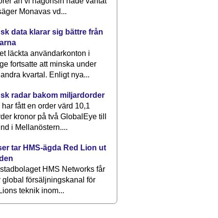
rer än vi någonsin hade väntat
säger Monavas vd...
k data klarar sig bättre från
arna
et läckta användarkonton i
ge fortsatte att minska under
 andra kvartal. Enligt nya...
sk radar bakom miljardorder
har fått en order värd 10,1
rder kronor på två GlobalEye till
nd i Mellanöstern....
er tar HMS-ägda Red Lion ut
lden
stadbolaget HMS Networks får
 global försäljningskanal för
ions teknik inom...