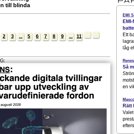
 till blinda
EMI S
EMI-f
batt
Ett b
2
3
...
5
6
7
8
9
...
11
lagra
låg ef
Renes
Så m
Ström
motst
en vi
Masco
Rätt 
Valet
prest
efters