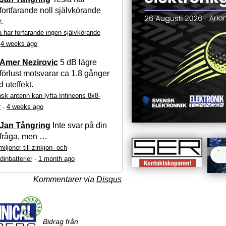
fortfarande noll självkörande
r.
a har forfarande ingen självkörande
·
4 weeks ago
Amer Nezirovic
5 dB lägre
förlust motsvarar ca 1.8 gånger
 uteffekt.
sk antenn kan lyfta Infineons 8x8-
r
·
4 weeks ago
Jan Tångring
Inte svar på din
fråga, men …
iljoner till zinkjon- och
dinbatterier
·
1 month ago
Kommentarer via
Disqus
Bidrag från