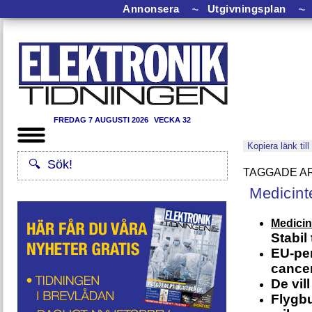
Annonsera
⏦
Utgivningsplan
⏦
FREDAG 7 AUGUSTI 2026
VECKA 32
Kopiera länk till
Medicint
Medicin
Stabil
EU-pen
cance
De vill
Flygbu