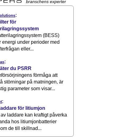
branschens experter
:
olutions
ilter för
erilagringssystem
atterilagringssystem (BESS)
r energi under perioder med
terfrågan eller...
:
as
äter du PSRR
försörjningens förmåga att
å störningar på matningen, är
ktig parameter som visar...
:
t
laddare för litiumjon
 av laddare kan kraftigt påverka
anda hos litiumjonbatterier
om de till skillnad...