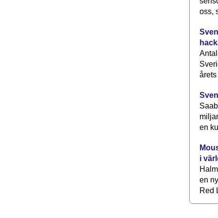
senso
oss, 
Svens
hack
Antal
Sveri
årets
Sven
Saab 
milja
en ku
Mous
i vär
Halm
en ny
Red L