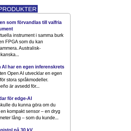
 PRODUKTER
n som förvandlas till valfria
rument
rtuella instrument i samma burk
 en FPGA som du kan
ammera. Australisk-
kanska...
 AI har en egen inferenskrets
tten Open AI utvecklar en egen
 för stora språkmodeller.
eño är avsedd för...
dar för edge-AI
kulle du kunna göra om du
 en kompakt sensor – en dryg
meter lång – som du kunde...
pistol på 30 kV