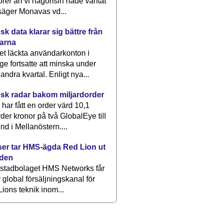
rer än vi någonsin hade väntat
säger Monavas vd...
k data klarar sig bättre från
arna
et läckta användarkonton i
ge fortsatte att minska under
 andra kvartal. Enligt nya...
sk radar bakom miljardorder
har fått en order värd 10,1
rder kronor på två GlobalEye till
nd i Mellanöstern....
er tar HMS-ägda Red Lion ut
lden
stadbolaget HMS Networks får
 global försäljningskanal för
ions teknik inom...