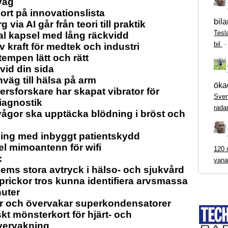
våg
rt på innovationslista
bila
via AI går från teori till praktik
Tesl
l kapsel med lång räckvidd
bil
iv kraft för medtek och industri
tempen lätt och rätt
 vid din sida
väg till hälsa på arm
ökad
rsforskare har skapat vibrator för
Sven
iagnostik
rada
ågor ska upptäcka blödning i bröst och
ing med inbyggt patientskydd
el mimoantenn för wifi
120 m
:
vana
mems stora avtryck i hälso- och sjukvård
rickor tros kunna identifiera arvsmassa
uter
r och övervakar superkondensatorer
skt mönsterkort för hjärt- och
vervakning