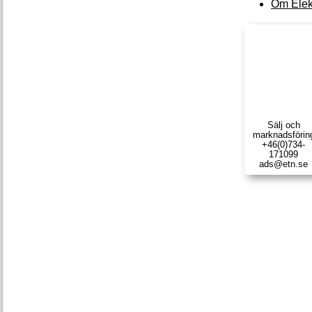
Om Elek
Sälj och
marknads­förin
+46(0)734-
171099
ads@etn.se