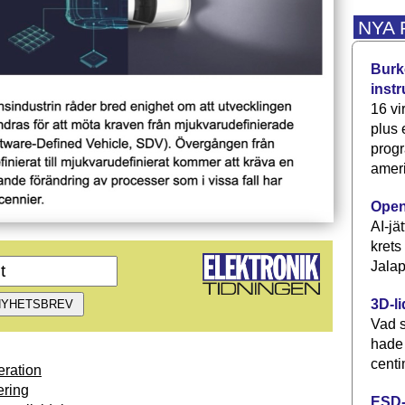
NYA
Burke
inst
16 vi
plus
progr
ameri
Open
AI-jä
krets
Jalap
3D-li
Vad s
hade
centi
ration
ring
ESD-