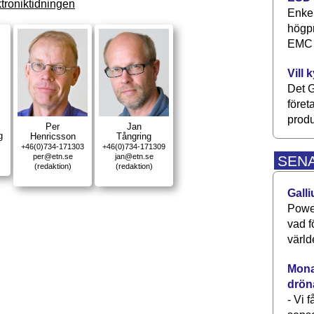
troniktidningen
Enkel
högpr
EMC P
Vill 
Det G
föret
produ
Per
Jan
g
Henricsson
Tångring
+46(0)734-171303
+46(0)734-171309
per@etn.se
jan@etn.se
SEN
(redaktion)
(redaktion)
Galli
Power
vad f
värld
Monav
drön
- Vi 