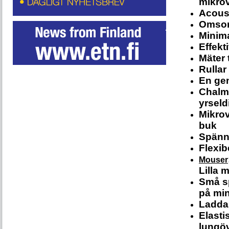
mikro
Acouso
Omsorg 
Minima
Effekt
Mäter 
Rullar
En gen
Chalme
yrseld
Mikrov
buk
Spänn
Flexib
Mouser
Lilla 
Små sp
på min
Ladda
Elasti
lungö