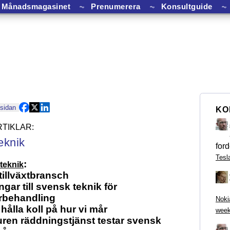
Månadsmagasinet
⏦
Prenumerera
⏦
Konsultguide
⏦
 sidan
KO
eknik
ford
Tesl
:
teknik
 tillväxtbransch
gar till svensk teknik för
rbehandling
Noki
 hålla koll på hur vi mår
week
ren räddningstjänst testar svensk