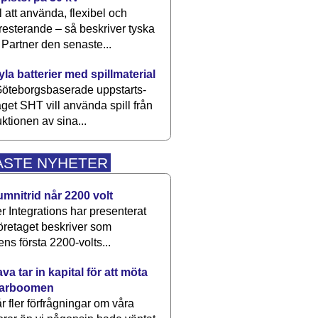
 att använda, flexibel och
esterande – så beskriver tyska
artner den senaste...
kyla batterier med spillmaterial
öteborgsbaserade upp­starts­
aget SHT vill använda spill från
ktionen av sina...
ASTE NYHETER
umnitrid når 2200 volt
 Integrations har presenterat
öretaget beskriver som
ens första 2200-volts...
a tar in kapital för att möta
arboomen
får fler förfrågningar om våra