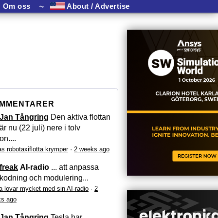
Om oss
⏦
About / Advertise
MMENTARER
Jan Tångring
Den aktiva flottan
är nu (22 juli) nere i tolv
on....
as robotaxiflotta krymper
·
2 weeks ago
freak
AI-radio
... att anpassa
kodning och modulering...
a lovar mycket med sin AI-radio
·
2
s ago
Jan Tångring
Tesla har