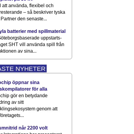
 att använda, flexibel och
esterande – så beskriver tyska
artner den senaste...
kyla batterier med spillmaterial
öteborgsbaserade upp­starts­
aget SHT vill använda spill från
ktionen av sina...
ASTE NYHETER
ochip öppnar sina
skompilatorer för alla
chip gör en betydande
dring av sitt
cklingsekosystem genom att
företagets...
umnitrid når 2200 volt