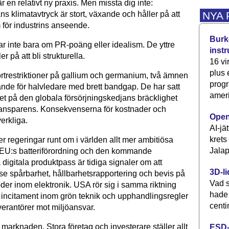
är en relativt ny praxis. Men missta dig inte:
NYA
s klimatavtryck är stort, ­växande och håller på att
m för ­industrins anseende.
Burke
r inte bara om PR-poäng ­eller idealism. De yttre
inst
er på att bli strukturella.
16 vi
plus
rtrestriktioner på gallium och germanium, två ämnen
progr
nde för halvledare med brett bandgap. De har satt
ameri
set på den globala försörjningskedjans bräcklighet
transparens. Konsekvenserna för kostnader och
Open
verkliga.
AI-jä
krets
er regeringar runt om i världen allt mer ambitiösa
Jalap
. EU:s batteriförordning och den kommande
digitala produktpass är tidiga signaler om att
3D-li
ll se spårbarhet, hållbarhetsrapportering och bevis på
Vad s
der inom elektronik. USA rör sig i samma riktning
hade
incitament inom grön teknik och upphandlingsregler
centi
leverantörer mot miljöansvar.
marknaden. Stora företag och investerare ställer allt
ESD-