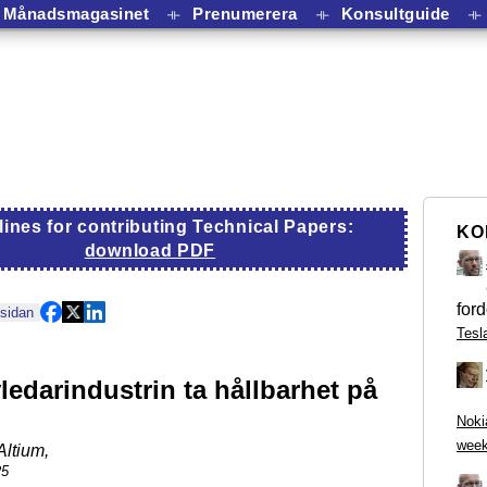
Månadsmagasinet
⟛
Prenumerera
⟛
Konsultguide
⟛
lines for contributing Technical Papers:
KO
download PDF
ford
 sidan
Tesl
ledarindustrin ta hållbarhet på
Noki
week
Altium
,
25