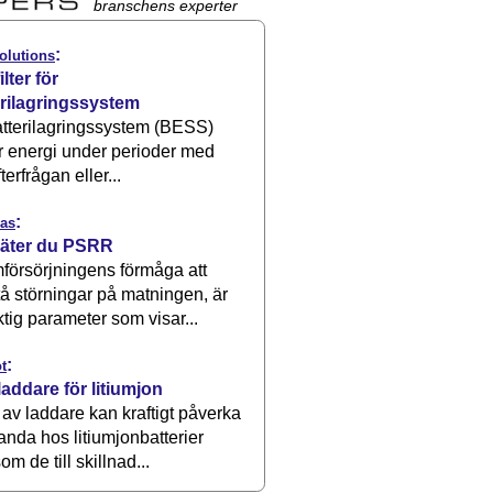
branschens experter
:
olutions
ilter för
erilagringssystem
atterilagringssystem (BESS)
r energi under perioder med
terfrågan eller...
:
as
äter du PSRR
försörjningens förmåga att
å störningar på matningen, är
ktig parameter som visar...
:
t
laddare för litiumjon
 av laddare kan kraftigt påverka
anda hos litiumjonbatterier
om de till skillnad...