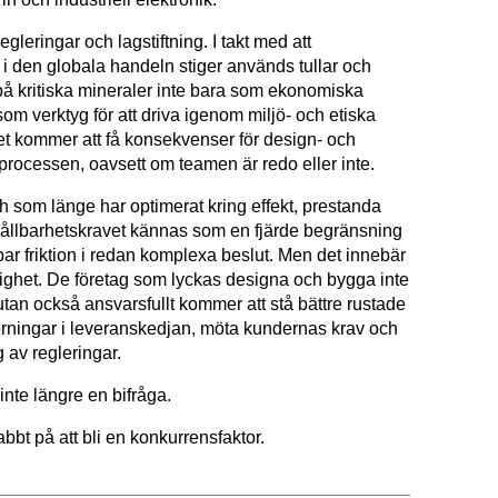
egleringar och lagstiftning. I takt med att
i den globala handeln stiger används tullar och
på kritiska mineraler inte bara som ekonomiska
som verktyg för att driva igenom miljö- och etiska
et kommer att få konsekvenser för design- och
rocessen, oavsett om teamen är redo eller inte.
h som länge har optimerat kring effekt, prestanda
hållbarhetskravet kännas som en fjärde begränsning
ar friktion i redan komplexa beslut. Men det innebär
ighet. De företag som lyckas designa och bygga inte
 utan också ansvarsfullt kommer att stå bättre rustade
törningar i leveranskedjan, möta kundernas krav och
g av regleringar.
 inte längre en bifråga.
bbt på att bli en konkurrensfaktor.