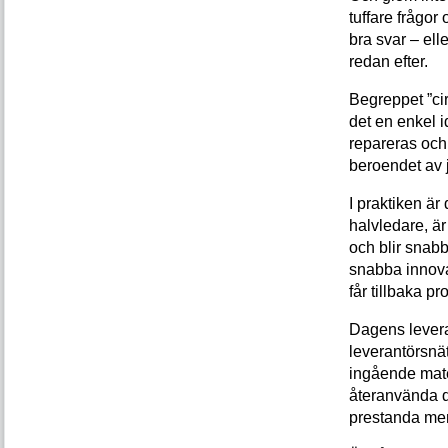
tuffare frågor
bra svar – ell
redan efter.
Begreppet ”cir
det en enkel 
repareras och 
beroendet av j
I praktiken är 
halvledare, ä
och blir snabb
snabba innova
får tillbaka pr
Dagens levera
leverantörsnätv
ingående mater
återanvända d
prestanda men