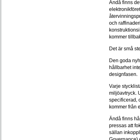
Ändå finns det
elektronikföre
återvinningspr
och raffinader
konstruktions
kommer tillba
Det är små ste
Den goda nyhe
hållbarhet int
designfasen.
Varje stycklis
miljöavtryck.
specificerad, 
kommer från e
Ändå finns hå
pressas att fo
sällan inkopp
Governance) om