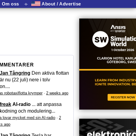
Om oss
⟛
About / Advertise
MMENTARER
Jan Tångring
Den aktiva flottan
är nu (22 juli) nere i tolv
on....
as robotaxiflotta krymper
·
2 weeks ago
freak
AI-radio
... att anpassa
kodning och modulering...
a lovar mycket med sin AI-radio
·
2
s ago
Jan Tångring
Tesla har