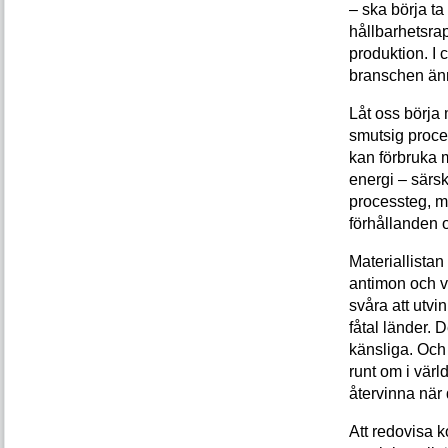
– ska börja ta
hållbarhetsrap
produktion. I 
branschen ännu 
Låt oss börja 
smutsig proce
kan förbruka 
energi – särsk
processteg, m
förhållanden 
Materiallista
antimon och vo
svåra att utvi
fåtal länder. 
känsliga. Och 
runt om i värl
återvinna när 
Att redovisa 