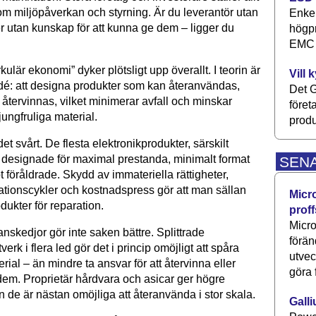
 om miljöpåverkan och styrning. Är du leverantör utan
Enkel
er utan kunskap för att kunna ge dem – ligger du
högpr
EMC P
kulär ekonomi” dyker plötsligt upp överallt. I teorin är
Vill 
idé: att designa produkter som kan återanvändas,
Det G
återvinnas, vilket minimerar avfall och minskar
föret
ungfruliga material.
produ
det svårt. De flesta elektronikprodukter, särskilt
r designade för maximal prestanda, minimalt format
SEN
t föråldrade. Skydd av immateriella rättigheter,
tionscykler och kostnadspress gör att man sällan
Micr
odukter för reparation.
proff
Micro
nskedjor gör inte saken bättre. Splittrade
förän
erk i flera led gör det i princip omöjligt att spåra
utve
ial – än mindre ta ansvar för att återvinna eller
göra 
em. Proprietär hårdvara och asicar ger högre
 de är nästan omöjliga att återanvända i stor skala.
Galli