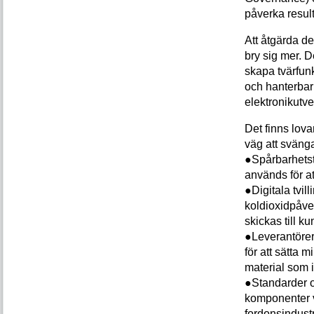
påverka result
Att åtgärda de
bry sig mer. 
skapa tvärfun
och hanterbar
elektronikutve
Det finns lov
väg att sväng
●Spårbarhetst
används för at
●Digitala tvill
koldioxidpåve
skickas till ku
●Leverantörer
för att sätta 
material som i
●Standarder o
komponenter v
fordonsindustr