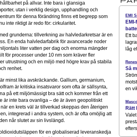
 hållbarhet på allvar. Inte bara i glansiga
porter, utan i verklig design, upphandling och
EMI S
centrum för denna förändring finns ett begrepp som
EMI-f
inte riktigt är redo för: cirkularitet.
batt
med grunderna: tillverkning av halvledarkretsar är en
Ett b
ss. En enda halvledarfabrik för avancerade noder
lagra
miljontals liter vatten per dag och enorma mängder
låg ef
ilt för processer under 10 nm som kräver fler
er utrustning och en miljö med högre krav på stabila
Renes
Så m
och renhet.
Ström
n är minst lika avskräckande. Gallium, germanium,
motst
lfram är kritiska insatsvaror som ofta är sällsynta,
en vi
nna på ett miljömässigt bra sätt och kommer från ett
De är inte bara ovanliga – de är även geopolitiskt
Masco
när en krets väl är tillverkad skeppas den återigen
Rätt 
den, integrerad i andra system, och är ofta omöjlig att
Valet
den når slutet av sin livslängd.
prest
efters
koldioxidutsläppen för en globaliserad leveranskedja