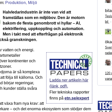
Produktion,
Miljö
bila
Halvledarindustrin är inte van vid att
Tesl
framställas som en miljöbov. Den är motorn
bil
bakom de flesta genombrott vi hyllar – AI,
elektrifiering, uppkoppling och automation.
Men i takt med att efterfrågan på elektronik
också granskningen.
ökad
Sven
r vatten och energi.
rada
artsmetaller
 över kontinenter och
tzoner.
djorna är så komplexa
120 m
att följa till källorna. Och
vana
Ladda ner artikeln här
ad börjar regeringar,
(länk, pdf).
h kunder ställa svåra
Fler tekniska rapporter
finns på
etn.se/expert
att växa fram nya krav: att
verkare – och det enorma ekosystem som stödjer dem