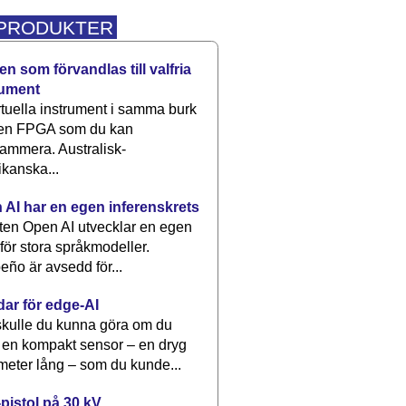
 PRODUKTER
n som förvandlas till valfria
rument
rtuella instrument i samma burk
 en FPGA som du kan
ammera. Australisk-
kanska...
 AI har en egen inferenskrets
tten Open AI utvecklar en egen
 för stora språkmodeller.
eño är avsedd för...
dar för edge-AI
kulle du kunna göra om du
 en kompakt sensor – en dryg
meter lång – som du kunde...
pistol på 30 kV