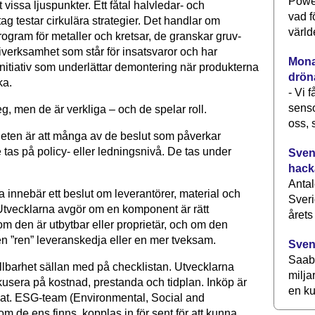
Power
 vissa ljuspunkter. Ett fåtal halvledar- och
vad f
tag testar cirku­lära strategier. Det handlar om
värld
ogram för metaller och kretsar, de granskar gruv-
iverksamhet som står för insatsvaror och har
Monav
initiativ som underlättar demontering när produkterna
drön
ka.
- Vi 
senso
g, men de är verkliga – och de spelar roll.
oss, 
ten är att många av de beslut som påverkar
e tas på policy- eller ledningsnivå. De tas under
Svens
hack
Antal
ta innebär ett beslut om leverantörer, material och
Sveri
 Utvecklarna avgör om en komponent är rätt
årets
om den är utbytbar eller proprietär, och om den
n ”ren” leveranskedja eller en mer tveksam.
Sven
Saab 
llbarhet sällan med på checklistan. Utvecklarna
milja
kusera på kostnad, prestanda och tidplan. Inköp är
en ku
lat. ESG-team (Environmental, Social and
 de ens finns, kopplas in för sent för att kunna