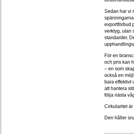
Sedan har vi r
spänningarna 
exportförbud 
verktyg, utan 
standarder. D
upphandlingsp
För en bransc
och pris kan 
– en som skap
också en möjl
bara effektivt
att hantera s
följa nästa vå
Cirkularitet är
Den håller sna