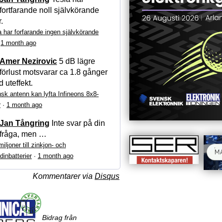
fortfarande noll självkörande
r.
a har forfarande ingen självkörande
·
1 month ago
Amer Nezirovic
5 dB lägre
förlust motsvarar ca 1.8 gånger
 uteffekt.
sk antenn kan lyfta Infineons 8x8-
r
·
1 month ago
Jan Tångring
Inte svar på din
fråga, men …
iljoner till zinkjon- och
dinbatterier
·
1 month ago
Kommentarer via
Disqus
Bidrag från