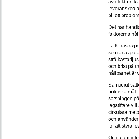
av elektronik 
leveranskedjan
bli ett proble
Det här handla
faktorerna håll
Ta Kinas expo
som är avgöra
strålkastarlju
och brist på 
hållbarhet är 
Samtidigt sätt
politiska mål
satsningen på 
lagstiftare vi
cirkulära meto
och använder 
för att styra 
Och glöm inte 