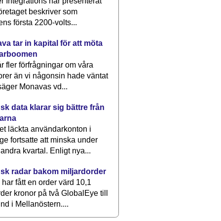
 Integrations har presenterat
öretaget beskriver som
ens första 2200-volts...
a tar in kapital för att möta
arboomen
får fler förfrågningar om våra
rer än vi någonsin hade väntat
säger Monavas vd...
k data klarar sig bättre från
arna
et läckta användarkonton i
ge fortsatte att minska under
 andra kvartal. Enligt nya...
sk radar bakom miljardorder
har fått en order värd 10,1
rder kronor på två GlobalEye till
nd i Mellanöstern....