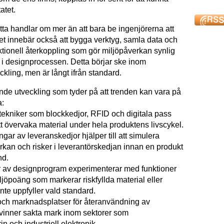
atet.
tta handlar om mer än att bara be ingenjörerna att
Det innebär också att bygga verktyg, samla data och
ktionell återkoppling som gör miljöpåverkan synlig
 i designprocessen. Detta börjar ske inom
ckling, men är långt ifrån standard.
ande utveckling som tyder på att trenden kan vara på
a:
ekniker som blockkedjor, RFID och digitala pass
t övervaka material under hela produktens livscykel.
ingar av leveranskedjor hjälper till att simulera
rkan och risker i leverantörskedjan innan en produkt
nd.
 av designprogram experi­menterar med funktioner
miljöpoäng som markerar riskfyllda material eller
nte uppfyller vald standard.
ch marknadsplatser för återanvändning av
inner sakta mark inom sektorer som
in och industriell elektronik.