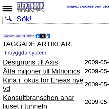
SÖNDAG 9 AUGUSTI 2026
VEC
Kopiera länk till sidan
Inbyggda system
Designpris till Axis
2009‑05
Åtta miljoner till Mitrionics
2009‑05
Kina i fokus för Eneas nye
2009‑05
vd
Konsultbranschen anar
2009‑05
ljuset i tunneln