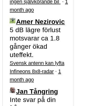
ingen självkörande bil
·
1
month ago
Amer Nezirovic
5 dB lägre förlust
motsvarar ca 1.8
gånger ökad
uteffekt.
Svensk antenn kan lyfta
Infineons 8x8-radar
·
1
month ago
Jan Tångring
Inte svar på din