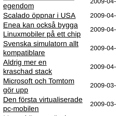
2009‑04
egendom
Scalado öppnar i USA
2009‑04
Enea kan också bygga
2009‑04
Linuxmobiler på ett chip
Svenska simulatorn allt
2009‑04
kompatiblare
Aldrig mer en
2009‑04
kraschad stack
Microsoft och Tomtom
2009‑03
gör upp
Den första virtualiserade
2009‑03
pc-mobilen