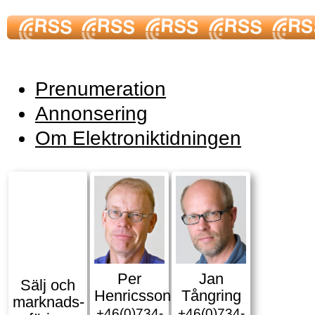
Prenumeration
Annonsering
Om Elektroniktidningen
Per
Jan
Sälj och
Henricsson
Tångring
marknads­
+46(0)734-
+46(0)734-