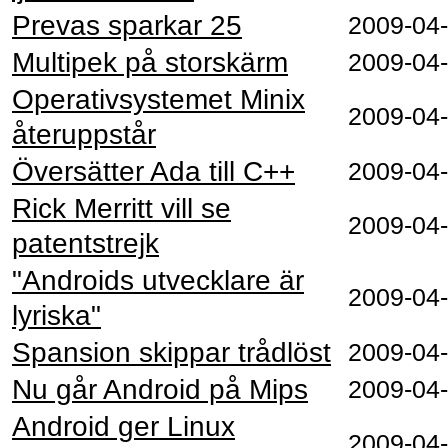
Prevas sparkar 25
2009‑04
Multipek på storskärm
2009‑04
Operativsystemet Minix
2009‑04
återuppstår
Översätter Ada till C++
2009‑04
Rick Merritt vill se
2009‑04
patentstrejk
"Androids utvecklare är
2009‑04
lyriska"
Spansion skippar trådlöst
2009‑04
Nu går Android på Mips
2009‑04
Android ger Linux
2009‑04