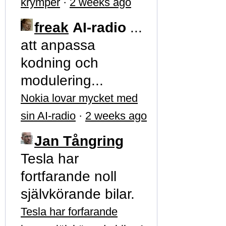
krymper
·
2 weeks ago
freak
AI-radio
...
att anpassa
kodning och
modulering...
Nokia lovar mycket med
sin AI-radio
·
2 weeks ago
Jan Tångring
Tesla har
fortfarande noll
självkörande bilar.
Tesla har forfarande