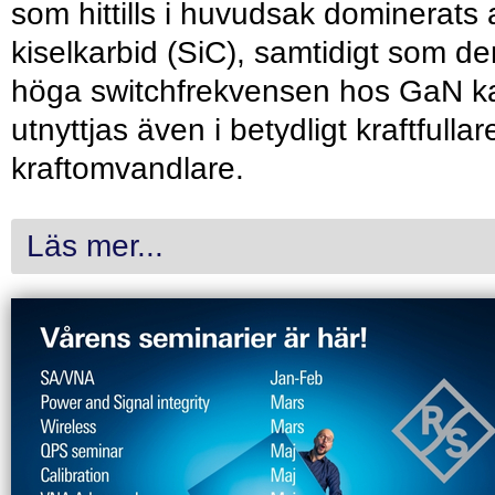
som hittills i huvudsak dominerats 
kiselkarbid (SiC), samtidigt som de
höga switchfrekvensen hos GaN k
utnyttjas även i betydligt kraftfullar
kraftomvandlare.
Läs mer...