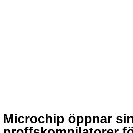
Microchip öppnar si
proffskompilatorer f