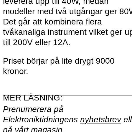
leverera upp till 40W, medan
modeller med två utgångar ger 80
Det går att kombinera flera
tvåkanaliga instrument vilket ger u
till 200V eller 12A.
Priset börjar på lite drygt 9000
kronor.
Prenumerera på
Elektroniktidningens
nyhetsbrev
ell
på vårt
magasin
.