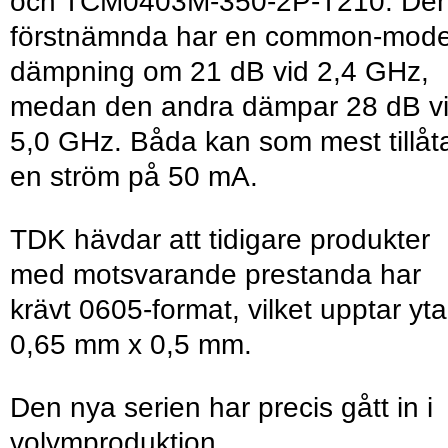
och TCM0403M-350-2P-T210. De
förstnämnda har en common-mode
dämpning om 21 dB vid 2,4 GHz,
medan den andra dämpar 28 dB v
5,0 GHz. Båda kan som mest tillåt
en ström på 50 mA.
TDK hävdar att tidigare produkter
med motsvarande prestanda har
krävt 0605-format, vilket upptar yt
0,65 mm x 0,5 mm.
Den nya serien har precis gått in i
volymproduktion.