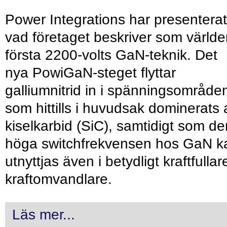
Power Integrations har presenterat
vad företaget beskriver som värld
första 2200-volts GaN-teknik. Det
nya PowiGaN-steget flyttar
galliumnitrid in i spänningsområde
som hittills i huvudsak dominerats 
kiselkarbid (SiC), samtidigt som de
höga switchfrekvensen hos GaN k
utnyttjas även i betydligt kraftfullar
kraftomvandlare.
Läs mer...