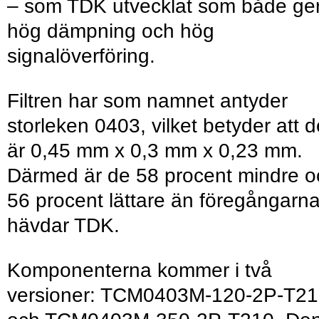
– som TDK utvecklat som både ge
hög dämpning och hög
signalöverföring.
Filtren har som namnet antyder
storleken 0403, vilket betyder att d
är 0,45 mm x 0,3 mm x 0,23 mm.
Därmed är de 58 procent mindre o
56 procent lättare än föregångarna
hävdar TDK.
Komponenterna kommer i två
versioner: TCM0403M-120-2P-T2