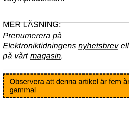
Prenumerera på
Elektroniktidningens
nyhetsbrev
ell
på vårt
magasin
.
Observera att denna artikel är fem å
gammal