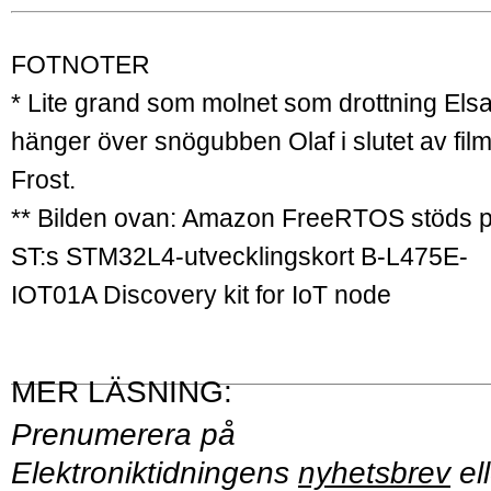
FOTNOTER
* Lite grand som molnet som drottning Els
hänger över snögubben Olaf i slutet av fil
Frost.
** Bilden ovan: Amazon FreeRTOS stöds 
ST:s STM32L4-utvecklingskort B-L475E-
IOT01A Discovery kit for IoT node
Prenumerera på
Elektroniktidningens
nyhetsbrev
ell