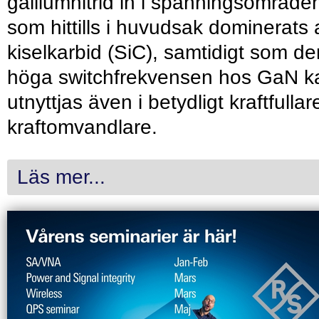
galliumnitrid in i spänningsområde
som hittills i huvudsak dominerats 
kiselkarbid (SiC), samtidigt som de
höga switchfrekvensen hos GaN k
utnyttjas även i betydligt kraftfullar
kraftomvandlare.
Läs mer...