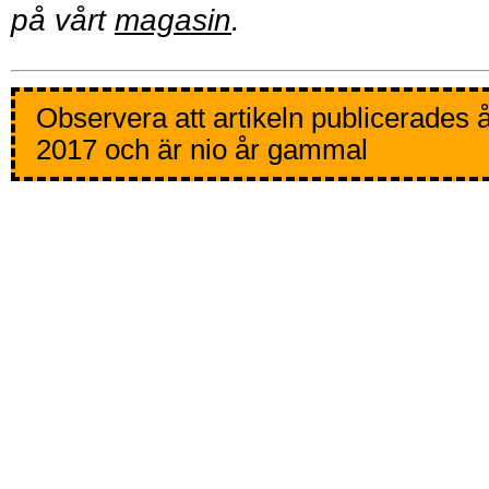
på vårt
magasin
.
Observera att artikeln publicerades 
2017 och är nio år gammal