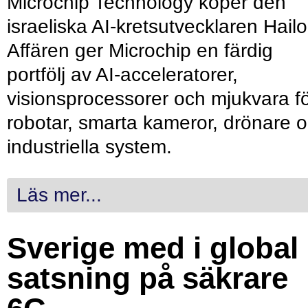
Microchip Technology köper den
israeliska AI-kretsutvecklaren Hailo
Affären ger Microchip en färdig
portfölj av AI-acceleratorer,
visionsprocessorer och mjukvara f
robotar, smarta kameror, drönare 
industriella system.
Läs mer...
Sverige med i global
satsning på säkrare