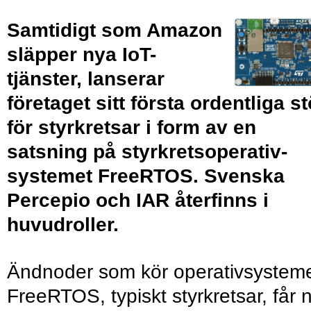
Samtidigt som Amazon
släpper nya IoT-
tjänster, lanserar
företaget sitt första ordentliga s
för styrkretsar i form av en
satsning på styrkrets­operativ­
systemet FreeRTOS. Svenska
Percepio och IAR återfinns i
huvudroller.
Ändnoder som kör operativsystem
FreeRTOS, typiskt styrkretsar, får 