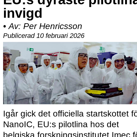
invigd
•
Av:
Per Henricsson
Publicerad 10 februari 2026
Igår gick det officiella startskottet f
NanoIC, EU:s pilotlina hos det
belgiska forskningsinstitutet Imec f