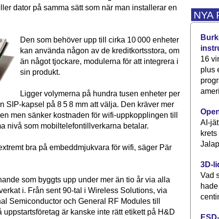
eller dator på samma sätt som när man installerar en
NYA
Burke
Den som behöver upp till cirka 10 000 enheter
inst
kan använda någon av de kreditkortsstora, om
16 vi
än något tjockare, modulerna för att integrera i
plus
sin produkt.
progr
ameri
Ligger volymerna på hundra tusen enheter per
ten SIP-kapsel på 8 5 8 mm att välja. Den kräver mer
Open
ren men sänker kostnaden för wifi-uppkopplingen till
AI-jä
 nivå som mobiltelefontillverkarna betalar.
krets
Jalap
 extremt bra på embeddmjukvara för wifi, säger Pär
3D-li
Vad s
nnande som byggts upp under mer än tio år via alla
hade
erkat i. Från sent 90-tal i Wireless Solutions, via
centi
nal Semiconductor och General RF Modules till
uppstartsföretag är kanske inte rätt etikett på H&D
ESD-