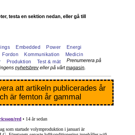
er, testa en sektion nedan, eller gå till
hings
Embedded
Power
Energi
Fordon
Kommunikation
Medicin
Prenumerera på
r
Produktion
Test & mät
ningens
nyhetsbrev
eller på vårt
magasin
.
era att artikeln publicerades år
ch är femton år gammal