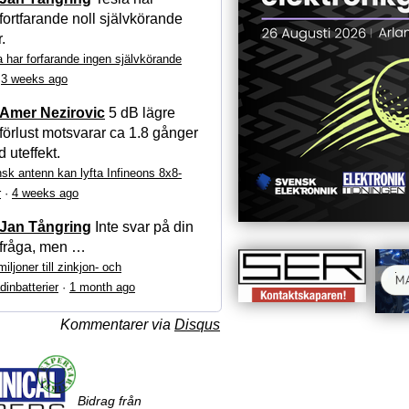
fortfarande noll självkörande
r.
a har forfarande ingen självkörande
·
3 weeks ago
Amer Nezirovic
5 dB lägre
förlust motsvarar ca 1.8 gånger
 uteffekt.
sk antenn kan lyfta Infineons 8x8-
r
·
4 weeks ago
Jan Tångring
Inte svar på din
fråga, men …
iljoner till zinkjon- och
dinbatterier
·
1 month ago
Kommentarer via
Disqus
Bidrag från