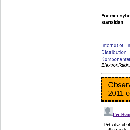
För mer nyhet
startsidan!
Internet of T
Distribution
Komponente
Elektroniktid
Observ
2011 o