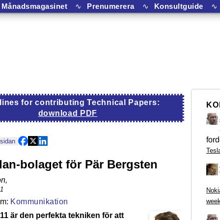
Månadsmagasinet
∿
Prenumerera
∿
Konsultguide
∿
lines for contributing Technical Papers:
KO
download PDF
ford
 sidan
Tesl
lan-bolaget för Pär Bergsten
on
,
11
Noki
Kommunikation
week
.11 är den perfekta tekniken för att