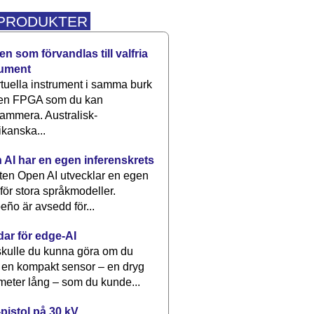
 PRODUKTER
n som förvandlas till valfria
rument
rtuella instrument i samma burk
 en FPGA som du kan
ammera. Australisk-
kanska...
 AI har en egen inferenskrets
tten Open AI utvecklar en egen
 för stora språkmodeller.
eño är avsedd för...
dar för edge-AI
kulle du kunna göra om du
 en kompakt sensor – en dryg
meter lång – som du kunde...
pistol på 30 kV