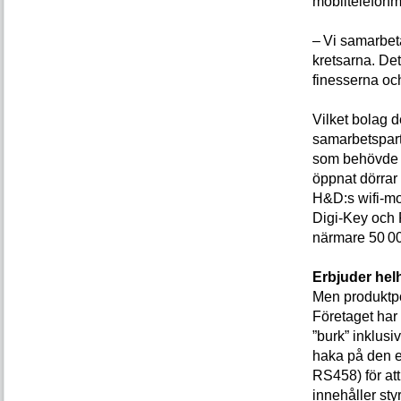
mobiltelefon
– Vi samarbet
kretsarna. Det
finesserna och
Vilket bolag d
samarbetspart
som behövde e
öppnat dörrar 
H&D:s wifi-mo
Digi-Key och F
närmare 50 00
Erbjuder hel
Men produktpo
Företaget har
”burk” inklus
haka på den e
RS458) för at
innehåller st