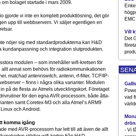
 om bolaget startade i mars 2009.
Enkel
högpr
 gjorde vi inte en komplett produktlösning, det gör
EMC P
gen upp till webbservern. Vi säljer egentligen en
retsar.
Vill 
Det G
nte nöjer sig med standardprodukterna kan H&D
föret
a kundanpassning och integration slutprodukten.
produ
sstora modulen – som innehåller wifi-kretsen för
SEN
 allt annat som behövs för radiokommunikationen
er, matchad antenn­switch, antenn, rf-filter, TCP/IP-
ebserver – finns i några olika varianter. Modulen
Galli
 in på de flesta av Atmels utvecklingskort. Företaget
Power
 drivrutiner för den egna AVR-processorn, både åtta-
vad f
rianten samt Coretex-M3 och alla Atmel’s ARM9
värld
r Linux och Android.
Monav
tt komma igång
drön
ade med AVR-processorn har lett till att även de allt
- Vi 
duinokorten stödjer wifi-korten från H&D.