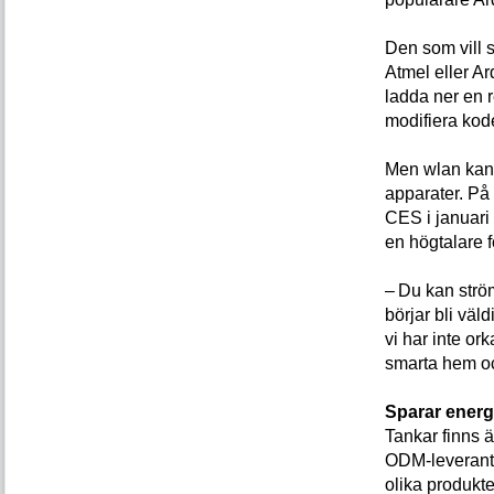
Den som vill s
Atmel eller Ar
ladda ner en 
modifiera kod
Men wlan kan 
apparater. P
CES i januari
en högtalare 
– Du kan strö
börjar bli väl
vi har inte or
smarta hem oc
Sparar energ
Tankar finns 
ODM-leverantör
olika produkt