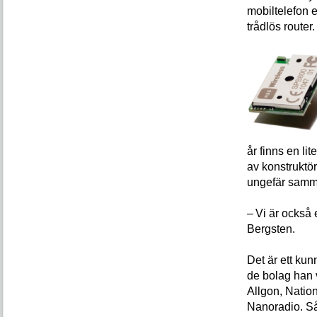
mobiltelefon 
trådlös router.
år finns en li
av konstruktö
ungefär samma
– Vi är också
Bergsten.
Det är ett ku
de bolag han v
Allgon, Natio
Nanoradio. Så 