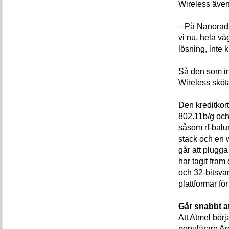
Wireless även
– På Nanoradio
vi nu, hela vä
lösning, inte k
Så den som i
Wireless sköt
Den kreditkort
802.11b/g och
såsom rf-balun
stack och en w
går att plugga
har tagit fram
och 32-bitsva
plattformar fö
Går snabbt a
Att Atmel börj
populärare Ar