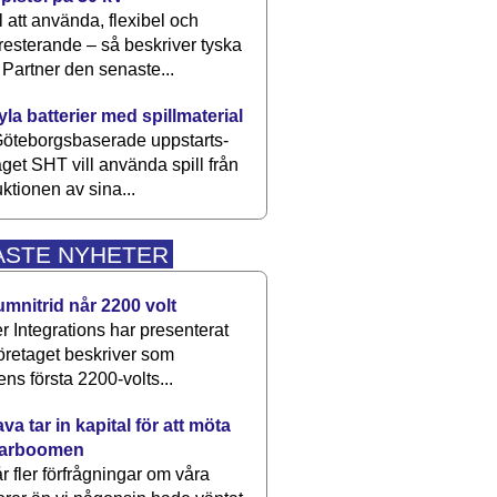
 att använda, flexibel och
esterande – så beskriver tyska
artner den senaste...
kyla batterier med spillmaterial
öteborgsbaserade upp­starts­
aget SHT vill använda spill från
ktionen av sina...
ASTE NYHETER
umnitrid når 2200 volt
 Integrations har presenterat
öretaget beskriver som
ens första 2200-volts...
a tar in kapital för att möta
arboomen
får fler förfrågningar om våra