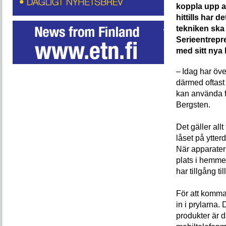
koppla upp al
hittills har d
tekniken ska 
Serieentrepr
med sitt nya
– Idag har öv
därmed oftast 
kan använda fö
Bergsten.
Det gäller all
låset på ytte
När apparater
plats i hemmet
har tillgång ti
För att komma
in i prylarna.
produkter är d