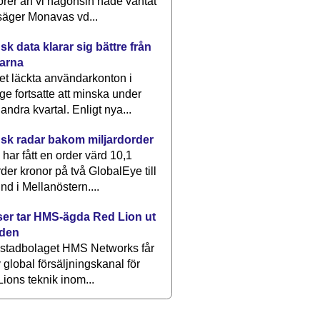
rer än vi någonsin hade väntat
säger Monavas vd...
k data klarar sig bättre från
arna
et läckta användarkonton i
ge fortsatte att minska under
 andra kvartal. Enligt nya...
sk radar bakom miljardorder
har fått en order värd 10,1
rder kronor på två GlobalEye till
nd i Mellanöstern....
er tar HMS-ägda Red Lion ut
lden
stadbolaget HMS Networks får
 global försäljningskanal för
ions teknik inom...