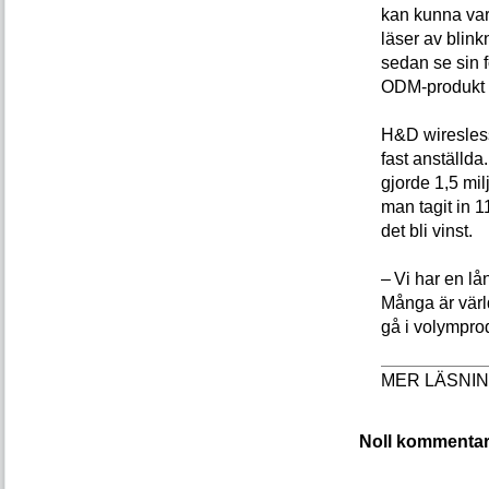
kan kunna var
läser av blin
sedan se sin f
ODM-produkt är
H&D wiresless 
fast anställda
gjorde 1,5 milj
man tagit in 1
det bli vinst.
– Vi har en lå
Många är värl
gå i volymprod
Noll kommentar