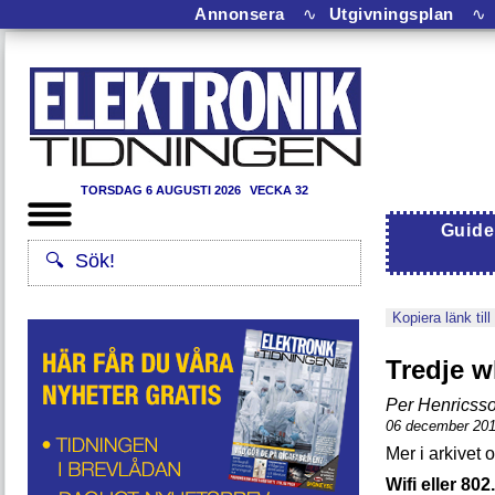
Annonsera
∿
Utgivningsplan
∿
TORSDAG 6 AUGUSTI 2026
VECKA 32
Guide
Kopiera länk till
Tredje w
Per Henricss
06 december 20
Wifi eller 802