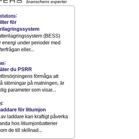
branschens experter
:
olutions
ilter för
erilagringssystem
atterilagringssystem (BESS)
r energi under perioder med
terfrågan eller...
:
as
äter du PSRR
försörjningens förmåga att
å störningar på matningen, är
ktig parameter som visar...
:
t
laddare för litiumjon
 av laddare kan kraftigt påverka
anda hos litiumjonbatterier
om de till skillnad...