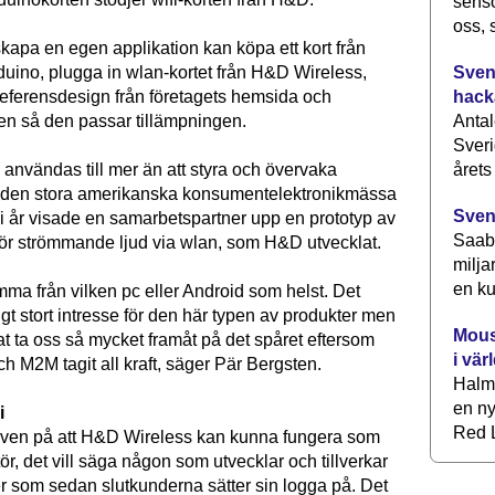
senso
oss, 
kapa en egen applikation kan köpa ett kort från
Svens
duino, plugga in wlan-kortet från H&D Wireless,
hack
referensdesign från företagets hemsida och
Antal
en så den passar tillämpningen.
Sveri
årets
användas till mer än att styra och övervaka
å den stora amerikanska konsumentelektronikmässa
Sven
 i år visade en samarbetspartner upp en prototyp av
Saab 
för strömmande ljud via wlan, som H&D utvecklat.
milja
en ku
mma från vilken pc eller Android som helst. Det
digt stort intresse för den här typen av produkter men
Mous
kat ta oss så mycket framåt på det spåret eftersom
i vär
h M2M tagit all kraft, säger Pär Bergsten.
Halm
en ny
i
Red L
även på att H&D Wireless kan kunna fungera som
, det vill säga någon som utvecklar och tillverkar
er som sedan slutkunderna sätter sin logga på. Det