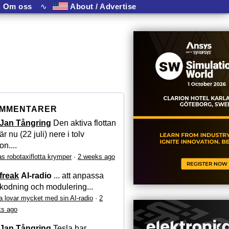
Om oss
∿
About / Advertise
MMENTARER
Jan Tångring
Den aktiva flottan
är nu (22 juli) nere i tolv
on....
as robotaxiflotta krymper
·
2 weeks ago
freak
AI-radio
... att anpassa
kodning och modulering...
a lovar mycket med sin AI-radio
·
2
s ago
Jan Tångring
Tesla har