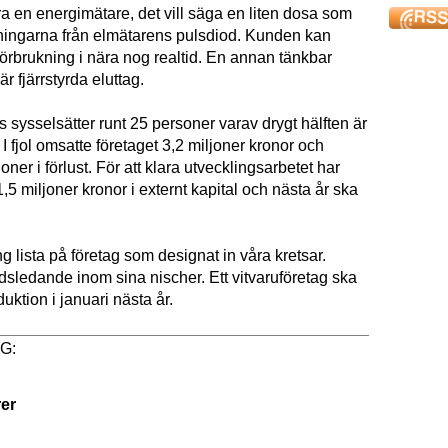
a en energimätare, det vill säga en liten dosa som
kningarna från elmätarens pulsdiod. Kunden kan
örbrukning i nära nog realtid. En annan tänkbar
 fjärrstyrda eluttag.
sysselsätter runt 25 personer varav drygt hälften är
. I fjol omsatte företaget 3,2 miljoner kronor och
oner i förlust. För att klara utvecklingsarbetet har
1,5 miljoner kronor i externt kapital och nästa år ska
ng lista på företag som designat in våra kretsar.
dsledande inom sina nischer. Ett vitvaruföretag ska
uktion i januari nästa år.
er