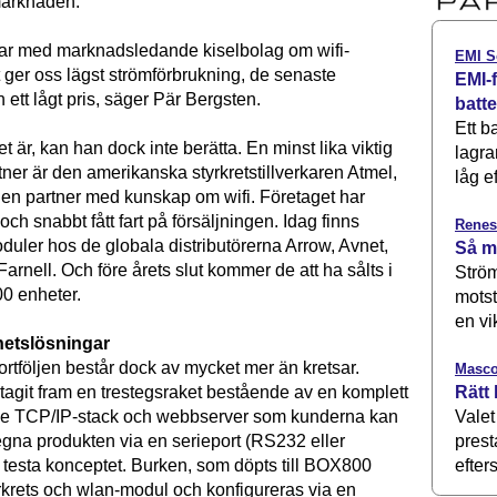
marknaden.
ar med marknadsledande kiselbolag om wifi-
EMI S
 ger oss lägst strömförbrukning, de senaste
EMI-f
 ett lågt pris, säger Pär Bergsten.
batt
Ett b
et är, kan han dock inte berätta. En minst lika viktig
lagra
ner är den amerikanska styrkretstillverkaren Atmel,
låg ef
n partner med kunskap om wifi. Företaget har
och snabbt fått fart på försäljningen. Idag finns
Renes
duler hos de globala distributörerna Arrow, Avnet,
Så m
arnell. Och före årets slut kommer de att ha sålts i
Ström
0 enheter.
motst
en vi
hetslösningar
rtföljen består dock av mycket mer än kretsar.
Masco
Rätt 
 tagit fram en trestegsraket bestående av en komplett
Valet
ive TCP/IP-stack och webbserver som kunderna kan
prest
gna produkten via en serieport (RS232 eller
efters
t testa konceptet. Burken, som döpts till BOX800
yrkrets och wlan-modul och konfigureras via en