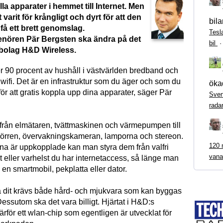
la apparater i hemmet till Internet. Men
et varit för krångligt och dyrt för att den
bila
få ett brett genomslag.
Tesl
enören Pär Bergsten ska ändra på det
bil
 bolag H&D Wireless.
er 90 procent av hushåll i västvärlden bredband och
wifi. Det är en infrastruktur som du äger och som du
ökad
r att gratis koppla upp dina apparater, säger Pär
Sven
rada
t från elmätaren, tvättmaskinen och värmepumpen till
rdörren, övervakningskameran, lamporna och stereon.
120 m
na är uppkopplade kan man styra dem från valfri
vana
 eller varhelst du har internetaccess, så länge man
ll en smartmobil, pekplatta eller dator.
 dit krävs både hård- och mjukvara som kan byggas
 Dessutom ska det vara billigt. Hjärtat i H&D:s
ärför ett wlan-chip som egentligen är utvecklat för