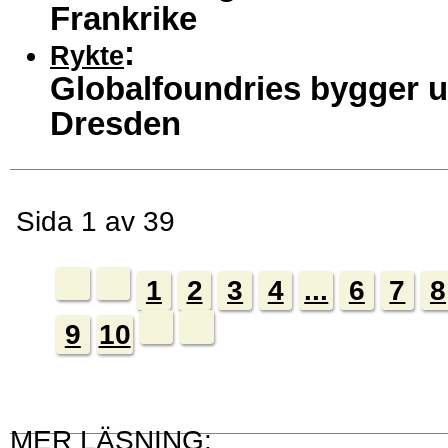
Frankrike
:
Rykte
Globalfoundries bygger ut
Dresden
Sida 1 av 39
1
2
3
4
...
6
7
8
9
10