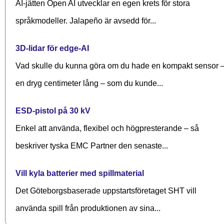
AI-jätten Open AI utvecklar en egen krets för stora
språkmodeller. Jalapeño är avsedd för...
3D-lidar för edge-AI
Vad skulle du kunna göra om du hade en kompakt sensor 
en dryg centimeter lång – som du kunde...
ESD-pistol på 30 kV
Enkel att använda, flexibel och högpresterande – så
beskriver tyska EMC Partner den senaste...
Vill kyla batterier med spillmaterial
Det Göteborgsbaserade upp­starts­företaget SHT vill
använda spill från produktionen av sina...