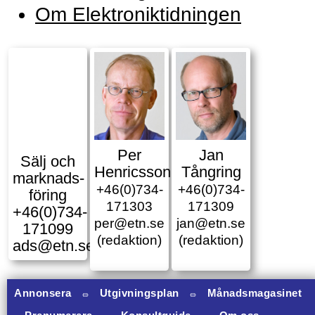
Om Elektroniktidningen
Per
Jan
Sälj och
Henricsson
Tångring
marknads­
+46(0)734-
+46(0)734-
föring
171303
171309
+46(0)734-
per@etn.se
jan@etn.se
171099
(redaktion)
(redaktion)
ads@etn.se
Annonsera
⏛
Utgivningsplan
⏛
Månadsmagasinet